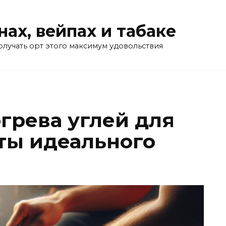
нах, вейпах и табаке
олучать орт этого максимум удовольствия
грева углей для
еты идеального