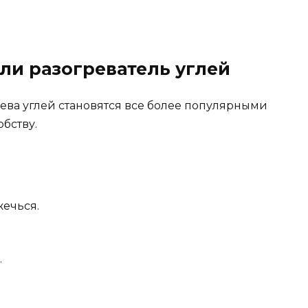
ли разогреватель углей
ева углей становятся все более популярными
бству.
жечься.
.