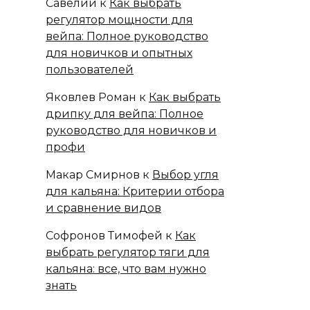
Савелий
к
Как выбрать
регулятор мощности для
вейпа: Полное руководство
для новичков и опытных
пользователей
Яковлев Роман
к
Как выбрать
дрипку для вейпа: Полное
руководство для новичков и
профи
Макар Смирнов
к
Выбор угля
для кальяна: Критерии отбора
и сравнение видов
Софронов Тимофей
к
Как
выбрать регулятор тяги для
кальяна: все, что вам нужно
знать