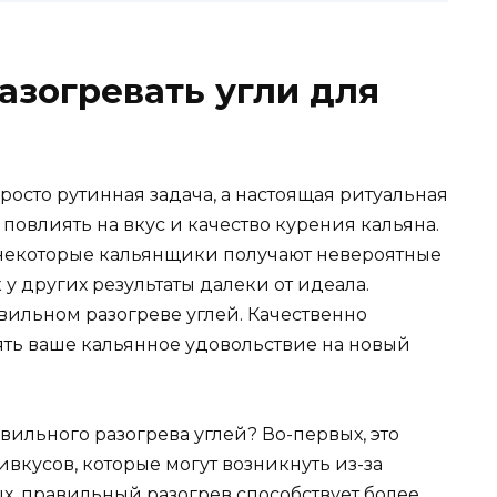
азогревать угли для
росто рутинная задача, а настоящая ритуальная
повлиять на вкус и качество курения кальяна.
 некоторые кальянщики получают невероятные
 у других результаты далеки от идеала.
вильном разогреве углей. Качественно
ть ваше кальянное удовольствие на новый
авильного разогрева углей? Во-первых, это
вкусов, которые могут возникнуть из-за
ых, правильный разогрев способствует более