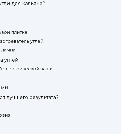
угли для кальяна?
овой плитке
зогреватель углей
 лампа
а углей
й электрической чаши
лями
ся лучшего результата?
рвиз