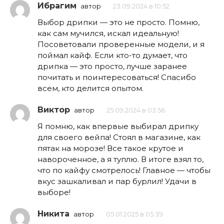
Ибрагим
автор
23.09.2024 в 10:52
Выбор дрипки — это не просто. Помню,
как сам мучился, искал идеальную!
Посоветовали проверенные модели, и я
поймал кайф. Если кто-то думает, что
дрипка — это просто, лучше заранее
почитать и поинтересоваться! Спасибо
всем, кто делится опытом.
Виктор
автор
25.09.2024 в 03:56
Я помню, как впервые выбирал дрипку
для своего вейпа! Стоял в магазине, как
пятак на морозе! Все такое крутое и
навороченное, а я туплю. В итоге взял то,
что по кайфу смотрелось! Главное — чтобы
вкус зашкаливал и пар бурлил! Удачи в
выборе!
Никита
автор
05.01.2025 в 05:39