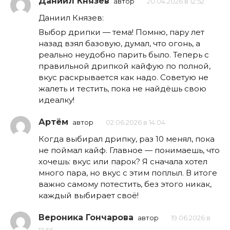
Даниил Князев
автор
20.04.2026 в 12:52
Даниил Князев:
Выбор дрипки — тема! Помню, пару лет
назад взял базовую, думал, что огонь, а
реально неудобно парить было. Теперь с
правильной дрипкой кайфую по полной,
вкус раскрывается как надо. Советую не
жалеть и тестить, пока не найдёшь свою
идеалку!
Артём
автор
02.06.2026 в 14:04
Когда выбирал дрипку, раз 10 менял, пока
не поймал кайф. Главное — понимаешь, что
хочешь: вкус или парок? Я сначала хотел
много пара, но вкус с этим поплыл. В итоге
важно самому потестить, без этого никак,
каждый выбирает своё!
Вероника Гончарова
автор
19.06.2026 в