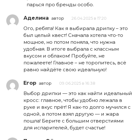
парься про бренды особо.
Аделина
автор
26.04.2025 в 17:20
Ого, ребята! Как я выбирала дрипку – это
был целый квест! Сначала хотела что-то
мощное, но потом поняла, что нужна
удобная. В итоге выбрала с классным
вкусом и облаком! Пробуйте, не
пожалеете! Главное – не торопитесь, всё
равно найдёте свою идеальную!
Егор
автор
09.06.2025 в 16:38
Выбор дрипки — это как найти идеальный
кросс: главное, чтобы удобно лежала в
руке и вкус прёт! Я как-то долго мучился с
одной, а потом взял другую — и жара
пошла! Берите с большим отверстиями
для испарителей, будет счастье!