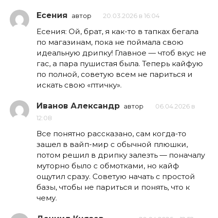
Есения
автор
20.03.2026 в 16:04
Есения: Ой, брат, я как-то в тапках бегала
по магазинам, пока не поймала свою
идеальную дрипку! Главное — чтоб вкус не
гас, а пара пушистая была. Теперь кайфую
по полной, советую всем не париться и
искать свою «птичку».
Иванов Александр
автор
06.04.2026 в
12:08
Все понятно рассказано, сам когда-то
зашел в вайп-мир с обычной плюшки,
потом решил в дрипку залезть — поначалу
муторно было с обмотками, но кайф
ощутил сразу. Советую начать с простой
базы, чтобы не париться и понять, что к
чему.