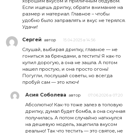
хорошим вкусом и приличным обдувом.
Если ищешь дрипку, обрати внимание на
размер и материал. Главное – чтобы
удобно было заправлять и вкус не терялся.
Удачи!
Сергей
автор
15.04.2025 в 14:56
Слушай, выбирая дрипку, главное — не
гониться за брендами, а тестить! Я как-то
купил дорогую, а она не зашла. А потом
нашел простую, и она просто огонь!
Погугли, послушай советы, но всегда
пробуй сам — это ключ!
Асия Соболева
автор
07.06.2026 в 07:20
Абсолютно! Как-то тоже залез в топовую
дрипку, думал будет бомба, а она скучная
получилась. А потом случайно наткнулся
на дешевую модель, зацепила вкусом
реально! Так что тестить — это святое, не