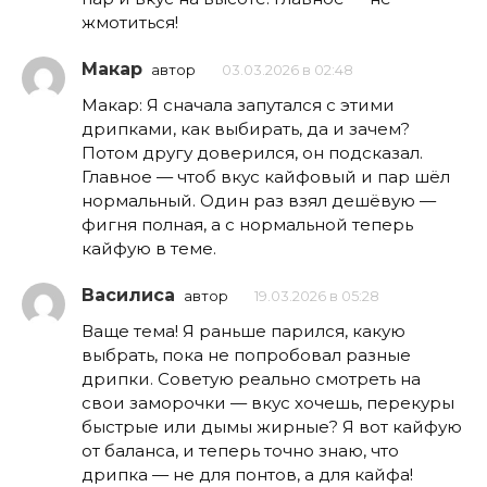
жмотиться!
Макар
автор
03.03.2026 в 02:48
Макар: Я сначала запутался с этими
дрипками, как выбирать, да и зачем?
Потом другу доверился, он подсказал.
Главное — чтоб вкус кайфовый и пар шёл
нормальный. Один раз взял дешёвую —
фигня полная, а с нормальной теперь
кайфую в теме.
Василиса
автор
19.03.2026 в 05:28
Ваще тема! Я раньше парился, какую
выбрать, пока не попробовал разные
дрипки. Советую реально смотреть на
свои заморочки — вкус хочешь, перекуры
быстрые или дымы жирные? Я вот кайфую
от баланса, и теперь точно знаю, что
дрипка — не для понтов, а для кайфа!