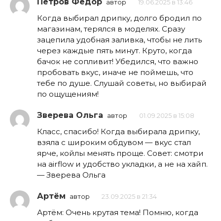
Петров Фёдор
автор
19.06.2025 в 13:46
Когда выбирал дрипку, долго бродил по
магазинам, терялся в моделях. Сразу
зацепила удобная заливка, чтобы не лить
через каждые пять минут. Круто, когда
бачок не сопливит! Убедился, что важно
пробовать вкус, иначе не поймешь, что
тебе по душе. Слушай советы, но выбирай
по ощущениям!
Зверева Ольга
автор
01.09.2025 в 15:08
Класс, спасибо! Когда выбирала дрипку,
взяла с широким обдувом — вкус стал
ярче, койлы менять проще. Совет: смотри
на airflow и удобство укладки, а не на хайп.
— Зверева Ольга
Артём
автор
23.09.2025 в 21:34
Артём: Очень крутая тема! Помню, когда