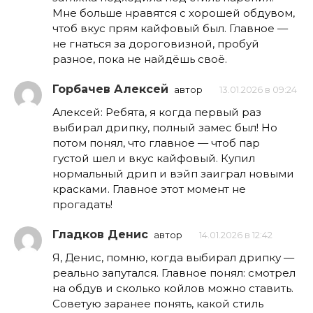
Мне больше нравятся с хорошей обдувом,
чтоб вкус прям кайфовый был. Главное —
не гнаться за дороговизной, пробуй
разное, пока не найдёшь своё.
Горбачев Алексей
автор
13.01.2026 в 09:24
Алексей: Ребята, я когда первый раз
выбирал дрипку, полный замес был! Но
потом понял, что главное — чтоб пар
густой шел и вкус кайфовый. Купил
нормальный дрип и вэйп заиграл новыми
красками. Главное этот момент не
прогадать!
Гладков Денис
автор
14.01.2026 в 12:42
Я, Денис, помню, когда выбирал дрипку —
реально запутался. Главное понял: смотрел
на обдув и сколько койлов можно ставить.
Советую заранее понять, какой стиль