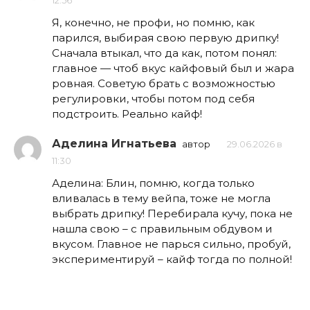
12:56
Я, конечно, не профи, но помню, как
парился, выбирая свою первую дрипку!
Сначала втыкал, что да как, потом понял:
главное — чтоб вкус кайфовый был и жара
ровная. Советую брать с возможностью
регулировки, чтобы потом под себя
подстроить. Реально кайф!
Аделина Игнатьева
автор
29.06.2026 в
11:30
Аделина: Блин, помню, когда только
вливалась в тему вейпа, тоже не могла
выбрать дрипку! Перебирала кучу, пока не
нашла свою – с правильным обдувом и
вкусом. Главное не парься сильно, пробуй,
экспериментируй – кайф тогда по полной!