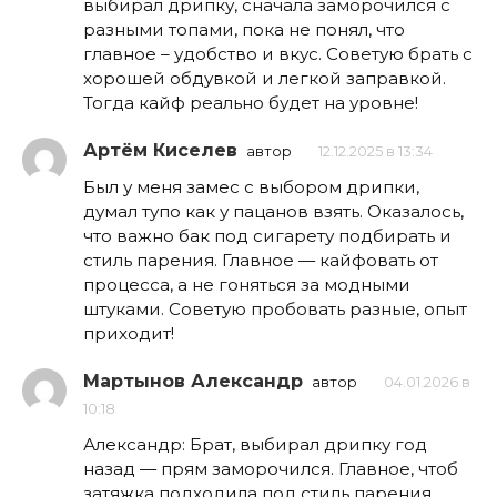
выбирал дрипку, сначала заморочился с
разными топами, пока не понял, что
главное – удобство и вкус. Советую брать с
хорошей обдувкой и легкой заправкой.
Тогда кайф реально будет на уровне!
Артём Киселев
автор
12.12.2025 в 13:34
Был у меня замес с выбором дрипки,
думал тупо как у пацанов взять. Оказалось,
что важно бак под сигарету подбирать и
стиль парения. Главное — кайфовать от
процесса, а не гоняться за модными
штуками. Советую пробовать разные, опыт
приходит!
Мартынов Александр
автор
04.01.2026 в
10:18
Александр: Брат, выбирал дрипку год
назад — прям заморочился. Главное, чтоб
затяжка подходила под стиль парения.