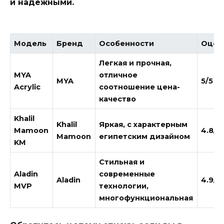
и надежными.
Модель
Бренд
Особенности
Оцен
Легкая и прочная,
MYA
отличное
MYA
5/5
Acrylic
соотношение цена-
качество
Khalil
Khalil
Яркая, с характерным
Mamoon
4.8/5
Mamoon
египетским дизайном
KM
Стильная и
Aladin
современные
Aladin
4.9/5
MVP
технологии,
многофункциональная