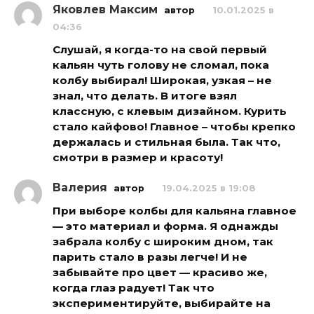
Яковлев Максим
автор
10.01.2025 в
04:36
Слушай, я когда-то на свой первый
кальян чуть голову не сломал, пока
колбу выбирал! Широкая, узкая – не
знал, что делать. В итоге взял
классную, с клевым дизайном. Курить
стало кайфово! Главное – чтобы крепко
держалась и стильная была. Так что,
смотри в размер и красоту!
Валерия
автор
19.04.2025 в 19:08
При выборе колбы для кальяна главное
— это материал и форма. Я однажды
забрала колбу с широким дном, так
парить стало в разы легче! И не
забывайте про цвет — красиво же,
когда глаз радует! Так что
экспериментируйте, выбирайте на