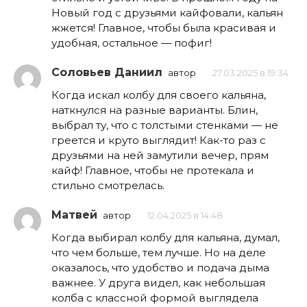
Новый год с друзьями кайфовали, кальян
жжется! Главное, чтобы была красивая и
удобная, остальное — пофиг!
Соловьев Даниил
автор
27.03.2025 в 19:34
Когда искал колбу для своего кальяна,
наткнулся на разные варианты. Блин,
выбрал ту, что с толстыми стенками — не
греется и круто выглядит! Как-то раз с
друзьями на ней замутили вечер, прям
кайф! Главное, чтобы не протекала и
стильно смотрелась.
Матвей
автор
12.04.2025 в 14:48
Когда выбирал колбу для кальяна, думал,
что чем больше, тем лучше. Но на деле
оказалось, что удобство и подача дыма
важнее. У друга видел, как небольшая
колба с классной формой выглядела