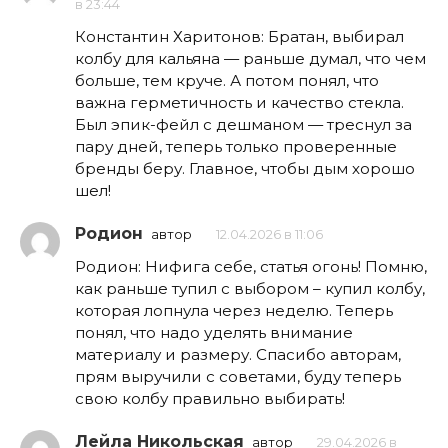
в 23:44
Константин Харитонов: Братан, выбирал
колбу для кальяна — раньше думал, что чем
больше, тем круче. А потом понял, что
важна герметичность и качество стекла.
Был эпик-фейл с дешманом — треснул за
пару дней, теперь только проверенные
бренды беру. Главное, чтобы дым хорошо
шел!
Родион
автор
12.04.2026 в 11:06
Родион: Нифига себе, статья огонь! Помню,
как раньше тупил с выбором – купил колбу,
которая лопнула через неделю. Теперь
понял, что надо уделять внимание
материалу и размеру. Спасибо авторам,
прям выручили с советами, буду теперь
свою колбу правильно выбирать!
Лейла Никольская
автор
29.04.2026 в