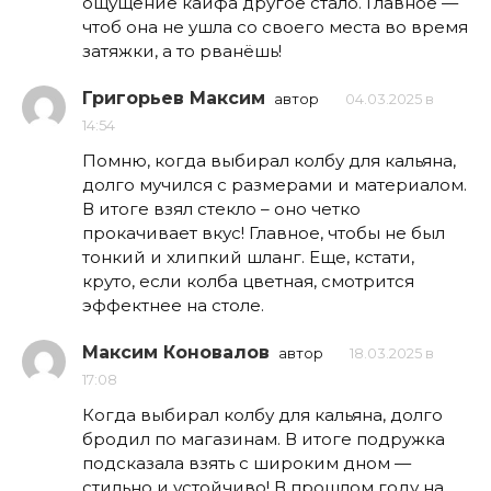
ощущение кайфа другое стало. Главное —
чтоб она не ушла со своего места во время
затяжки, а то рванёшь!
Григорьев Максим
автор
04.03.2025 в
14:54
Помню, когда выбирал колбу для кальяна,
долго мучился с размерами и материалом.
В итоге взял стекло – оно четко
прокачивает вкус! Главное, чтобы не был
тонкий и хлипкий шланг. Еще, кстати,
круто, если колба цветная, смотрится
эффектнее на столе.
Максим Коновалов
автор
18.03.2025 в
17:08
Когда выбирал колбу для кальяна, долго
бродил по магазинам. В итоге подружка
подсказала взять с широким дном —
стильно и устойчиво! В прошлом году на