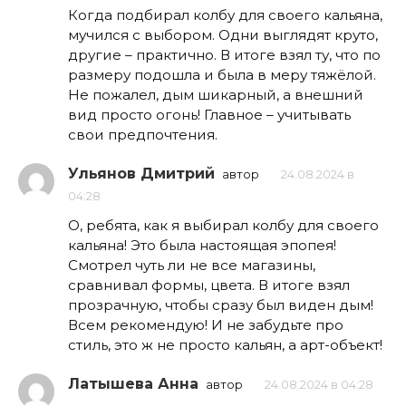
Когда подбирал колбу для своего кальяна,
мучился с выбором. Одни выглядят круто,
другие – практично. В итоге взял ту, что по
размеру подошла и была в меру тяжёлой.
Не пожалел, дым шикарный, а внешний
вид просто огонь! Главное – учитывать
свои предпочтения.
Ульянов Дмитрий
автор
24.08.2024 в
04:28
О, ребята, как я выбирал колбу для своего
кальяна! Это была настоящая эпопея!
Смотрел чуть ли не все магазины,
сравнивал формы, цвета. В итоге взял
прозрачную, чтобы сразу был виден дым!
Всем рекомендую! И не забудьте про
стиль, это ж не просто кальян, а арт-объект!
Латышева Анна
автор
24.08.2024 в 04:28