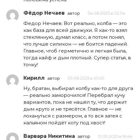
Фёдор Нечаев
автор
04.08.2025 в 02:04
Федор Нечаев: Вот реально, колба — это
как база для всей движухи. Я как-то взял
стеклянную, думал класс, а потом понял,
что лучше силикон — не боится падений.
Главное, чтоб герметично и легкая была,
тогда кайф и дым плотный. Супер статья, в
точку!
Кирилл
автор
05.08.2025 в 01:00
Ну, братан, выбирал колбу как-то для друга
— реально заморочился! Перебрал кучу
вариантов, пока не нашёл ту, что держит
дым круто и не трясётся. Главное — не
лохануться с размером, а то вся затея с
кальяном пойдёт коту под хвост!
Варвара Никитина
автор
13.09.2025 в 16:44