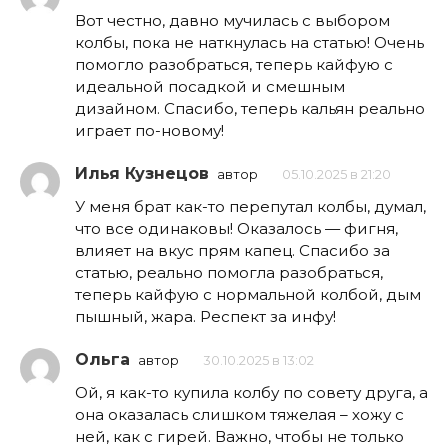
Вот честно, давно мучилась с выбором
колбы, пока не наткнулась на статью! Очень
помогло разобраться, теперь кайфую с
идеальной посадкой и смешным
дизайном. Спасибо, теперь кальян реально
играет по-новому!
Илья Кузнецов
автор
05.10.2025 в 21:20
У меня брат как-то перепутал колбы, думал,
что все одинаковы! Оказалось — фигня,
влияет на вкус прям капец. Спасибо за
статью, реально помогла разобраться,
теперь кайфую с нормальной колбой, дым
пышный, жара. Респект за инфу!
Ольга
автор
30.10.2025 в 13:02
Ой, я как-то купила колбу по совету друга, а
она оказалась слишком тяжелая – хожу с
ней, как с гирей. Важно, чтобы не только