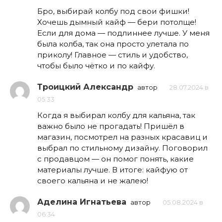
Бро, выбирай колбу под свои фишки!
Хочешь дымный кайф — бери потолще!
Если для дома — подлиннее лучше. У меня
была колба, так она просто улетала по
приколу! Главное — стиль и удобство,
чтобы было чётко и по кайфу.
Троицкий Александр
автор
28.07.2024 в
05:33
Когда я выбирал колбу для кальяна, так
важно было не прогадать! Пришёл в
магазин, посмотрел на разных красавиц и
выбрал по стильному дизайну. Поговорил
с продавцом — он помог понять, какие
материалы лучше. В итоге: кайфую от
своего кальяна и не жалею!
Аделина Игнатьева
автор
05.08.2024 в
06:34