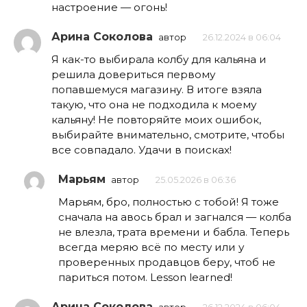
настроение — огонь!
Арина Соколова
автор
26.12.2024 в 06:04
Я как-то выбирала колбу для кальяна и
решила довериться первому
попавшемуся магазину. В итоге взяла
такую, что она не подходила к моему
кальяну! Не повторяйте моих ошибок,
выбирайте внимательно, смотрите, чтобы
все совпадало. Удачи в поисках!
Марьям
автор
25.05.2026 в 06:36
Марьям, бро, полностью с тобой! Я тоже
сначала на авось брал и загнался — колба
не влезла, трата времени и бабла. Теперь
всегда меряю всё по месту или у
проверенных продавцов беру, чтоб не
париться потом. Lesson learned!
Арина Соколова