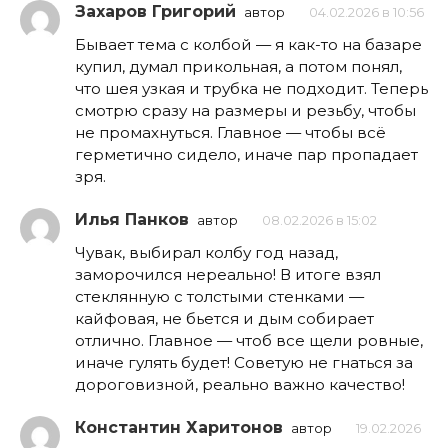
Захаров Григорий
автор
04.02.2026 в 10:56
Бывает тема с колбой — я как-то на базаре
купил, думал прикольная, а потом понял,
что шея узкая и трубка не подходит. Теперь
смотрю сразу на размеры и резьбу, чтобы
не промахнуться. Главное — чтобы всё
герметично сидело, иначе пар пропадает
зря.
Илья Панков
автор
08.02.2026 в 15:02
Чувак, выбирал колбу год назад,
заморочился нереально! В итоге взял
стеклянную с толстыми стенками —
кайфовая, не бьется и дым собирает
отлично. Главное — чтоб все щели ровные,
иначе гулять будет! Советую не гнаться за
дороговизной, реально важно качество!
Константин Харитонов
автор
19.02.2026