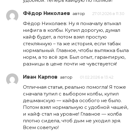
удобной. Теперь кайфую по полной!
Фёдор Николаев
автор
27.01.2026 в 11:30
Фёдор Николаев: Ну я поначалу втыкал
нифига в колбы. Купил дорогую, думал
кайф будет, а потом взял простую
стеклянную – та же история, если табак
нормальный. Главное, чтобы вытяжка была
норм, а то всё зря. Был опыт, гарантирую,
разницы в цене почти не чувствуется!
Иван Карпов
автор
01.02.2026 в 13:42
Отличная статья, реально помогла! Я тоже
сначала тупил с выбором колбы, купил
дешманскую — кайфа особого не было.
Потом взял нормальную с удобной чашей,
и кайф стал на уровне! Главное — колба
плотно сидела, чтоб дым не уходил зря.
Всем советую!