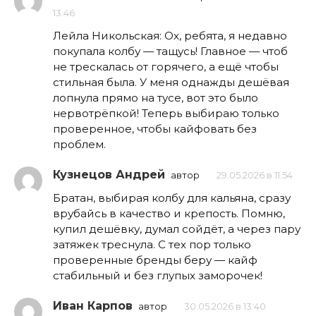
13:46
Лейла Никольская: Ох, ребята, я недавно
покупала колбу — тащусь! Главное — чтоб
не трескалась от горячего, а ещё чтобы
стильная была. У меня однажды дешёвая
лопнула прямо на тусе, вот это было
нервотрёпкой! Теперь выбираю только
проверенное, чтобы кайфовать без
проблем.
Кузнецов Андрей
автор
29.05.2026 в 11:54
Братан, выбирая колбу для кальяна, сразу
врубайсь в качество и крепость. Помню,
купил дешёвку, думал сойдёт, а через пару
затяжек треснула. С тех пор только
проверенные бренды беру — кайф
стабильный и без глупых заморочек!
Иван Карпов
автор
30.05.2026 в 13:40