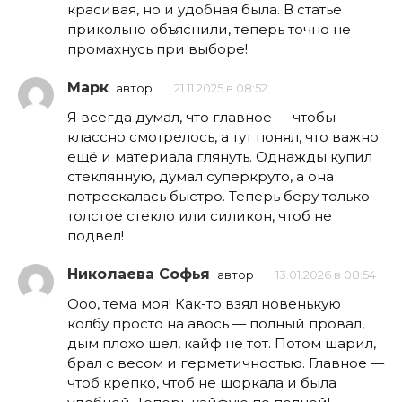
красивая, но и удобная была. В статье
прикольно объяснили, теперь точно не
промахнусь при выборе!
Марк
автор
21.11.2025 в 08:52
Я всегда думал, что главное — чтобы
классно смотрелось, а тут понял, что важно
ещё и материала глянуть. Однажды купил
стеклянную, думал суперкруто, а она
потрескалась быстро. Теперь беру только
толстое стекло или силикон, чтоб не
подвел!
Николаева Софья
автор
13.01.2026 в 08:54
Ооо, тема моя! Как-то взял новенькую
колбу просто на авось — полный провал,
дым плохо шел, кайф не тот. Потом шарил,
брал с весом и герметичностью. Главное —
чтоб крепко, чтоб не шоркала и была