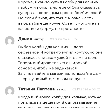
Короче, я как-то купил колбу для кальяна
наобум и попал в лотерею! Она оказалась
супер-лакшери, дым просто бомбический!
Но если б знал, что такие нюансы есть,
выбрал бы еще круче. Совет: смотрите на
качество и форму, не прогадаете!
Данил
автор
09.09.2024 в 05:51
Выбор колбы для кальяна — дело
серьезное! Я когда-то купил крутую, но она
оказалась слишком узкой и дым не шёл.
Теперь выбираю только с широкой
основой, чтобы не задыхаться.
Заглядывайте в магазины, понюхайте дым
— сразу поймёте, что вам по душе!
Татьяна Лаптева
автор
02.10.2024 в 03:52
Когда выбирала колбу для кальяна, чуть не
попалась на дешевку! В одном магазине
увидела крутую, но дно оказалось тоньше