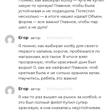
Помню, как выбирал колбу — чуть не купил
какую-то кривую! Главное, чтобы была
устойчивая и не подводила. Потестил
несколько — в итоге нашел идеал! Объем,
форма — все важно! Главное, чтобы пар
шел, а не дуло!
Егор
автор
17.01.2025 в 07:24
Я помню, как выбирал колбу для своего
первого кальяна, короче, пробежался по
магазинам, всё такое. В итоге взял
прозрачную, чтобы красивый дым был
видно! О, как же кайфово! Главное, чтоб
крепкая была и не сильно хранила запах.
Научитесь, ребята, это важно!
Егор
автор
17.01.2025 в 07:24
Я как-то раз вышел на рынок за колбой, и
это был полный фейл! Купил супер
красивую, а она оказалась неустойчивая,