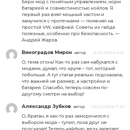
Бери мод с понятным управлением, норм
батареей и совместимостью койлов. Я
первый раз взял мощный кастом и
замучился с протечками — поменял на
простой VW, кайфней. Советы из гайда
полезные, особенно про безопасность. —
Андрей Жаров
Виноградов Мирон
автор
14.09.2025 в 14:14
О, тема огонь! Как-то раз сам набухался с
модами, думал, что круче – тот, который
побольше. А тут статья реально подсказала,
что важней не размер, а настройки и
батарея. Спасибо, теперь совсем по-
другому смотри на выбор!
Александр Зубков
автор
06.10.2025 в 17:30
О, братан, я как-то раз заморочился с
выбором мода – тупил, пока друг не
подсказал! Теперь кайфую, ведь залетает