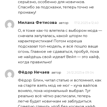
серьёзно, особенно для новичков.
Спасибо за подсказки, теперь точно не
промажу!
Милана Фетисова
автор
17.12.2025 в 12:40
О, я тоже как-то влетела с выбором мода —
сначала запуталась, какой шторм по
характеристикам! Потом кореша
подсказал топ-модель, и всё пошло ваще
огонь. Главное не сдаваться, пробуй, пока
не найдёшь свой идеал! Вейп — это кайф,
когда правильно!
Фёдор Нечаев
автор
26.12.2025 в 09:04
Фёдор: Блин, читал статью и вспомнил, как
на старте взять мод не мог – куча вайпов
воняло, пока нормальный выбрал. Тут
реально всё чётко расписали, теперь
легче будет новичкам не заблудиться.
Советую глянуть, чтоб без косяков кайф