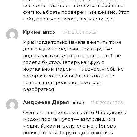
всё чётко. Главное – не сливать бабки на
фигню, а брать проверенный девайс. Этот
гайд реально спасает, всем советую!
Ирина
автор
07.12.2025 в 03:58
Ира: Когда только начала вейпить, тоже
долго мутил с модами, пока друг не
подсказал взять что-то простое, чтоб не
горело быстро. Теперь кайфую с
нормальным модом — главное, чтобы не
заморачиваться и выбирать по душе.
Такие гайды реально помогают
разобраться!
Андреева Дарья
автор
12.12.2025 в 13:58
Офигеть, как вовремя статья! Я недавно с
модом промахнулся — взял слишком
мощный, крутить еле-еле мог. Теперь
понял, что к выбору надо подходить