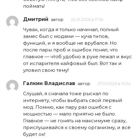
поймать!
Дмитрий
автор
22.01.2026 в 17:16
Чувак, когда я только начинал, полный
замес был с модами — куча типов,
функций, и я вообще не врубался. Но
после пары проб и ошибок понял, что
главное — чтоб удобно в руке лежал и вкус
от испарителя кайфовый был. Вот так и
уловил свою тему!
Галкин Владислав
автор
27.01.2026 в 13:24
Слушай, я сначала тоже рыскал по
интернету, чтобы выбрать свой первый
мод. Помню, как пару раз ошибся с
мощностью — мало приятно не было.
Главное — не гонять на максимуме сразу,
прислушивайся к своему организму, и всё
будет ок!