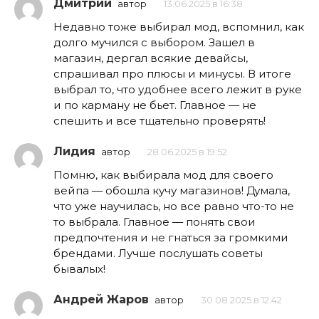
Дмитрий
автор
13.06.2025 в 16:38
Недавно тоже выбирал мод, вспомнил, как
долго мучился с выбором. Зашел в
магазин, дергал всякие девайсы,
спрашивал про плюсы и минусы. В итоге
выбрал то, что удобнее всего лежит в руке
и по карману не бьет. Главное — не
спешить и все тщательно проверять!
Лидия
автор
28.06.2025 в 19:52
Помню, как выбирала мод для своего
вейпа — обошла кучу магазинов! Думала,
что уже научилась, но все равно что-то не
то выбрала. Главное — понять свои
предпочтения и не гнаться за громкими
брендами. Лучше послушать советы
бывалых!
Андрей Жаров
автор
30.08.2025 в 12:42