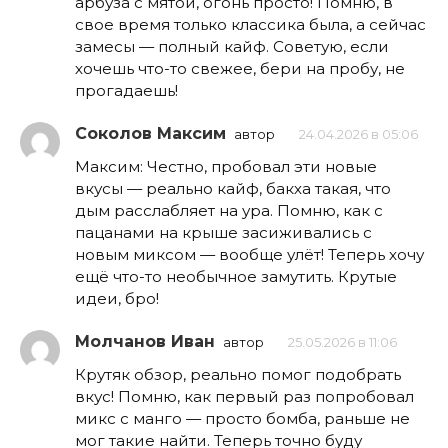
арбуза с мятой, огонь просто! Помню, в
свое время только классика была, а сейчас
замесы — полный кайф. Советую, если
хочешь что-то свежее, бери на пробу, не
прогадаешь!
Соколов Максим
автор
24.04.2026 в 05:06
Максим: Честно, пробовал эти новые
вкусы — реально кайф, бакха такая, что
дым расслабляет на ура. Помню, как с
пацанами на крыше засиживались с
новым миксом — вообще улёт! Теперь хочу
ещё что-то необычное замутить. Крутые
идеи, бро!
Молчанов Иван
автор
25.05.2026 в 11:06
Крутяк обзор, реально помог подобрать
вкус! Помню, как первый раз попробовал
микс с манго — просто бомба, раньше не
мог такие найти. Теперь точно буду