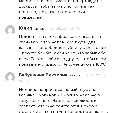
мятой — и взрыв эмоций! Теперь жду не
дождусь, чтобы закинуться опять! Так
приятно, что у нас в городе такие
новшества!
Юлия
автор
30.08.2024 в 04:54
Прикинь, на днях забрался в магазин за
хавчиком, а там новенькие вкусы для
кальяна! Попробовал клубнику с ментолом
– просто бомба! Такой кайф, что забыл обо
всем. Теперь собираю друзей, чтобы всем
показать эту красоту. Рекомендую на 100%!
Бабушкина Виктория
автор
10.09.2024 в
04:26
Недавно попробовал новый вкус для
кальяна – малиновый мохито. Реально в
тему, прям лето! Взрывная свежесть и
сладость отлично сочетаются. Вечер с
друзьями зашел на ура. Теперь не знаю, как