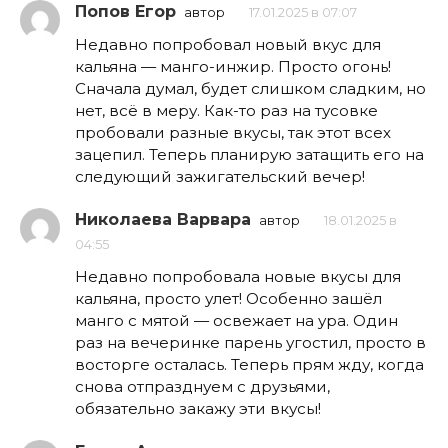
Попов Егор
автор
17.01.2025 в 07:07
Недавно попробовал новый вкус для
кальяна — манго-инжир. Просто огонь!
Сначала думал, будет слишком сладким, но
нет, всё в меру. Как-то раз на тусовке
пробовали разные вкусы, так этот всех
зацепил. Теперь планирую затащить его на
следующий зажигательский вечер!
Николаева Варвара
автор
18.01.2025 в
04:55
Недавно попробовала новые вкусы для
кальяна, просто улет! Особенно зашёл
манго с мятой — освежает на ура. Один
раз на вечеринке парень угостил, просто в
восторге осталась. Теперь прям жду, когда
снова отпразднуем с друзьями,
обязательно закажу эти вкусы!