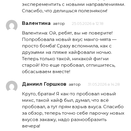
эксперементить с новыми направлениями.
Спасибо, что делишься полезняком!
Валентина
автор
25.05.2026 в 12:18
Валентина: Ой, ребят, вы не поверите!
Попробовала новый вкус манго-мята —
просто бомба! Сразу вспомнила, как с
друзьями на пляже кайфовали ночью.
Теперь только такой, никакой фигни
старой! Кто еще пробовал, отпишитесь,
обсасываем вместе!
Даниил Горшков
автор
31.05.2026 в 14:28
Круто, братан! Я как-то пробовал новый
микс, такой кайф был, думал, что всё
пробовал, а тут прям взрыв вкуса. Спасибо
за обзор, теперь точно себе парочку новых
вкусов закажу, надо разнообразить
вечера!