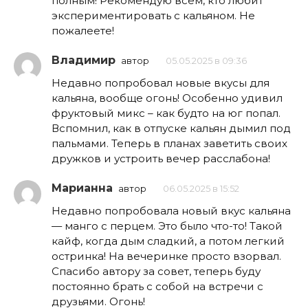
полным! Рекомендую всем, кто любит
экспериментировать с кальяном. Не
пожалеете!
Владимир
автор
05.05.2025 в 09:36
Недавно попробовал новые вкусы для
кальяна, вообще огонь! Особенно удивил
фруктовый микс – как будто на юг попал.
Вспомнил, как в отпуске кальян дымил под
пальмами. Теперь в планах заветить своих
дружков и устроить вечер расслабона!
Марианна
автор
06.05.2025 в 15:52
Недавно попробовала новый вкус кальяна
— манго с перцем. Это было что-то! Такой
кайф, когда дым сладкий, а потом легкий
остринка! На вечеринке просто взорвал.
Спасибо автору за совет, теперь буду
постоянно брать с собой на встречи с
друзьями. Огонь!