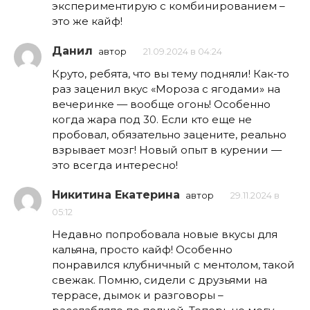
экспериментирую с комбинированием –
это же кайф!
Данил
автор
21.09.2024 в 04:24
Круто, ребята, что вы тему подняли! Как-то
раз заценил вкус «Мороза с ягодами» на
вечеринке — вообще огонь! Особенно
когда жара под 30. Если кто еще не
пробовал, обязательно зацените, реально
взрывает мозг! Новый опыт в курении —
это всегда интересно!
Никитина Екатерина
автор
29.11.2024 в
05:12
Недавно попробовала новые вкусы для
кальяна, просто кайф! Особенно
понравился клубничный с ментолом, такой
свежак. Помню, сидели с друзьями на
террасе, дымок и разговоры –