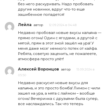
без него раскуривать. Надо пробовать
другие новинки, вдруг что-то еще
зашибенное попадется!
Лейла
автор
12.09.2024 в 04:48
Недавно пробовал новые вкусы кальяна —
прямо огонь! Один с ягодами, а другой с
мятой, прям в этот зной зашёл на ура! У
меня даже мозг немного потек от кайфа.
Ребята, советую заценить, не пожалеете,
атмосфера просто улёт!
Алексей Воронцов
автор
15.09.2024 в
05:50
Недавно раскусил новые вкусы для
кальяна, и это просто бомба! Лимон с чили
зашел на ура, а мята с лаймом – вообще
огонь! Вечеринка с друзьями была супер,
все наслаждались. Так что теперь