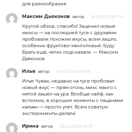
для разнообразия.
Максим Дьяконов
автор
16.08.2025 в 17:54
Крутой обзор, спасибо! Заценил новые
миксы — на последней тусе с друзьями
пробовали похожие вкусы, всем зашло,
особенно фруктово-ментоловый. Буду
брать ещё, чётко подсказали. — Максим
Дьяконов
Илья
автор
06.10.2025 в 18:08
Илья: Чувак, недавно на тусе пробовал
новый вкус — прям огонь, микс манго с
мятой зашёл на ура. Вообще кайф, как
вспомню, в хорошие моменты с пацанами
кальян — просто улёт. Всем советую
эксперименты делать!
Ирина
автор
28.12.2025 в 04:10