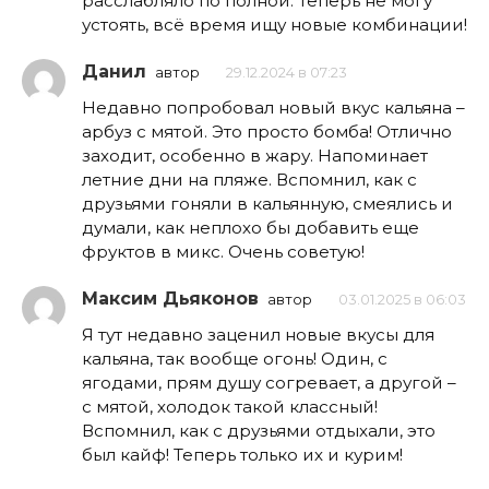
расслабляло по полной. Теперь не могу
устоять, всё время ищу новые комбинации!
Данил
автор
29.12.2024 в 07:23
Недавно попробовал новый вкус кальяна –
арбуз с мятой. Это просто бомба! Отлично
заходит, особенно в жару. Напоминает
летние дни на пляже. Вспомнил, как с
друзьями гоняли в кальянную, смеялись и
думали, как неплохо бы добавить еще
фруктов в микс. Очень советую!
Максим Дьяконов
автор
03.01.2025 в 06:03
Я тут недавно заценил новые вкусы для
кальяна, так вообще огонь! Один, с
ягодами, прям душу согревает, а другой –
с мятой, холодок такой классный!
Вспомнил, как с друзьями отдыхали, это
был кайф! Теперь только их и курим!