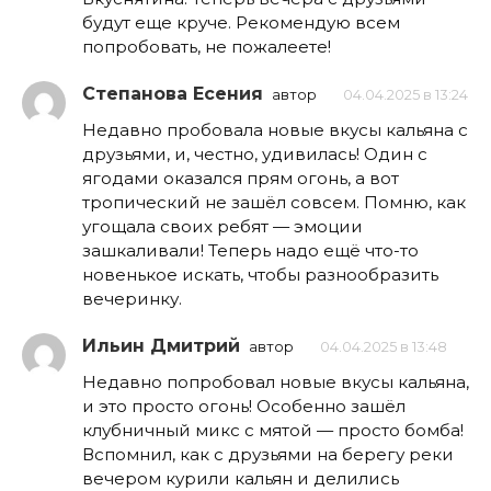
будут еще круче. Рекомендую всем
попробовать, не пожалеете!
Степанова Есения
автор
04.04.2025 в 13:24
Недавно пробовала новые вкусы кальяна с
друзьями, и, честно, удивилась! Один с
ягодами оказался прям огонь, а вот
тропический не зашёл совсем. Помню, как
угощала своих ребят — эмоции
зашкаливали! Теперь надо ещё что-то
новенькое искать, чтобы разнообразить
вечеринку.
Ильин Дмитрий
автор
04.04.2025 в 13:48
Недавно попробовал новые вкусы кальяна,
и это просто огонь! Особенно зашёл
клубничный микс с мятой — просто бомба!
Вспомнил, как с друзьями на берегу реки
вечером курили кальян и делились