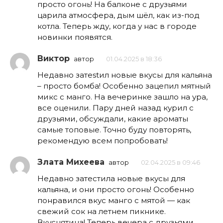
просто огонь! На балконе с друзьями
царила атмосфера, дым шёл, как из-под
котла. Теперь жду, когда у нас в городе
новинки появятся.
Виктор
автор
01.04.2025 в 18:36
Недавно затestил новые вкусы для кальяна
– просто бомба! Особенно зацепил мятный
микс с манго. На вечеринке зашло на ура,
все оценили. Пару дней назад курил с
друзьями, обсуждали, какие ароматы
самые топовые. Точно буду повторять,
рекомендую всем попробовать!
Злата Михеева
автор
02.04.2025 в 09:46
Недавно затестила новые вкусы для
кальяна, и они просто огонь! Особенно
понравился вкус манго с мятой — как
свежий сок на летнем пикнике.
Вкуснятина! Теперь вечера с друзьями