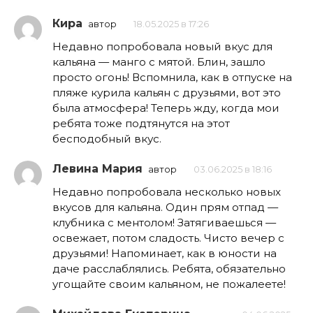
Кира
автор
18.05.2025 в 17:26
Недавно попробовала новый вкус для
кальяна — манго с мятой. Блин, зашло
просто огонь! Вспомнила, как в отпуске на
пляже курила кальян с друзьями, вот это
была атмосфера! Теперь жду, когда мои
ребята тоже подтянутся на этот
бесподобный вкус.
Левина Мария
автор
03.06.2025 в 18:16
Недавно попробовала несколько новых
вкусов для кальяна. Один прям отпад —
клубника с ментолом! Затягиваешься —
освежает, потом сладость. Чисто вечер с
друзьями! Напоминает, как в юности на
даче расслаблялись. Ребята, обязательно
угощайте своим кальяном, не пожалеете!