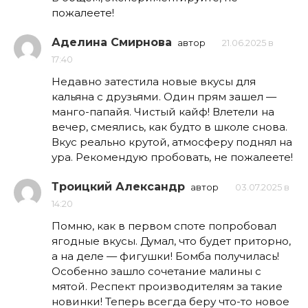
пожалеете!
Аделина Смирнова
автор
21.06.2025 в
17:40
Недавно затестила новые вкусы для
кальяна с друзьями. Один прям зашел —
манго-папайя. Чистый кайф! Влетели на
вечер, смеялись, как будто в школе снова.
Вкус реально крутой, атмосферу поднял на
ура. Рекомендую пробовать, не пожалеете!
Троицкий Александр
автор
03.07.2025 в
14:20
Помню, как в первом споте попробовал
ягодные вкусы. Думал, что будет приторно,
а на деле — фигушки! Бомба получилась!
Особенно зашло сочетание малины с
мятой. Респект производителям за такие
новинки! Теперь всегда беру что-то новое