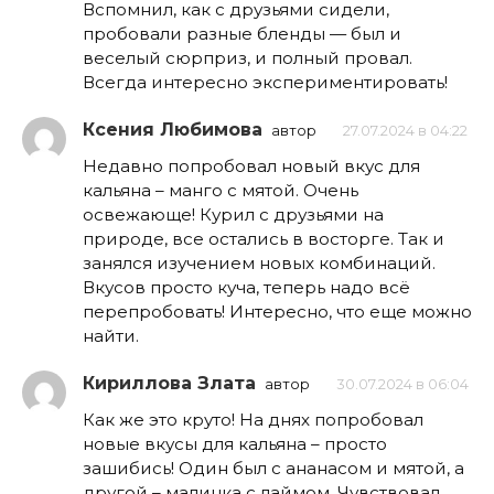
Вспомнил, как с друзьями сидели,
пробовали разные бленды — был и
веселый сюрприз, и полный провал.
Всегда интересно экспериментировать!
Ксения Любимова
автор
27.07.2024 в 04:22
Недавно попробовал новый вкус для
кальяна – манго с мятой. Очень
освежающе! Курил с друзьями на
природе, все остались в восторге. Так и
занялся изучением новых комбинаций.
Вкусов просто куча, теперь надо всё
перепробовать! Интересно, что еще можно
найти.
Кириллова Злата
автор
30.07.2024 в 06:04
Как же это круто! На днях попробовал
новые вкусы для кальяна – просто
зашибись! Один был с ананасом и мятой, а
другой – малинка с лаймом. Чувствовал