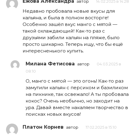
Ежова Александра
автор
14.02.2025 в 14:28
Недавно пробовала новые вкусы для
кальяна, и была в полном восторге!
Особенно зашёл вкус манго с мятой —
такой охлаждающий! Как-то раз с
друзьями забили кальян на пляже, было
просто шикарно. Теперь ищу, что бы ещё
интересненького купить.
Милана Фетисова
автор
04.03.2025 в
08:10
О, манго с мятой — это огонь! Как-то раз
замутили кальян с персиком и базиликом
на пикнике, так освежало! А ты пробовала
кокос? Очень необычно, но заходит на
ура. Давай вместе накаляем творчество в
поисках новых вкусов!
Платон Корнев
автор
17.02.2025 в 15:10