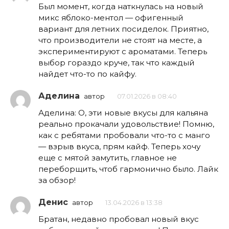
Был момент, когда наткнулась на новый
микс яблоко-ментол — офигенный
вариант для летних посиделок. Приятно,
что производители не стоят на месте, а
экспериментируют с ароматами. Теперь
выбор гораздо круче, так что каждый
найдет что-то по кайфу.
Аделина
автор
07.01.2026 в 08:40
Аделина: О, эти новые вкусы для кальяна
реально прокачали удовольствие! Помню,
как с ребятами пробовали что-то с манго
— взрыв вкуса, прям кайф. Теперь хочу
еще с мятой замутить, главное не
переборщить, чтоб гармонично было. Лайк
за обзор!
Денис
автор
13.04.2026 в 13:38
Братан, недавно пробовал новый вкус