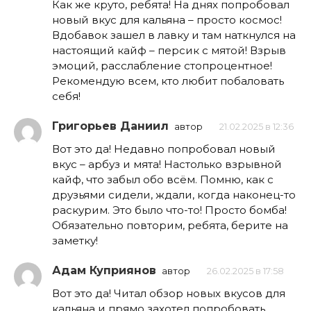
Как же круто, ребята! На днях попробовал
новый вкус для кальяна – просто космос!
Вдобавок зашел в лавку и там наткнулся на
настоящий кайф – персик с мятой! Взрыв
эмоций, расслабление стопроцентное!
Рекомендую всем, кто любит побаловать
себя!
Григорьев Даниил
автор
21.02.2025 в 12:36
Вот это да! Недавно попробовал новый
вкус – арбуз и мята! Настолько взрывной
кайф, что забыл обо всём. Помню, как с
друзьями сидели, ждали, когда наконец-то
раскурим. Это было что-то! Просто бомба!
Обязательно повторим, ребята, берите на
заметку!
Адам Куприянов
автор
26.02.2025 в 17:58
Вот это да! Читал обзор новых вкусов для
кальяна и прямо захотел попробовать.