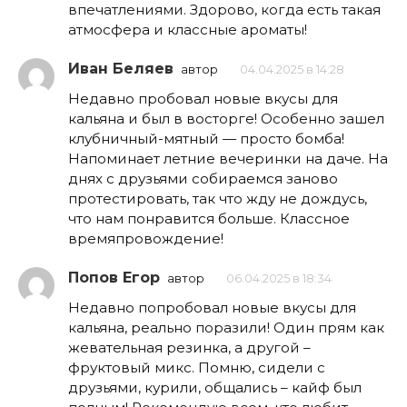
впечатлениями. Здорово, когда есть такая
атмосфера и классные ароматы!
Иван Беляев
автор
04.04.2025 в 14:28
Недавно пробовал новые вкусы для
кальяна и был в восторге! Особенно зашел
клубничный-мятный — просто бомба!
Напоминает летние вечеринки на даче. На
днях с друзьями собираемся заново
протестировать, так что жду не дождусь,
что нам понравится больше. Классное
времяпровождение!
Попов Егор
автор
06.04.2025 в 18:34
Недавно попробовал новые вкусы для
кальяна, реально поразили! Один прям как
жевательная резинка, а другой –
фруктовый микс. Помню, сидели с
друзьями, курили, общались – кайф был