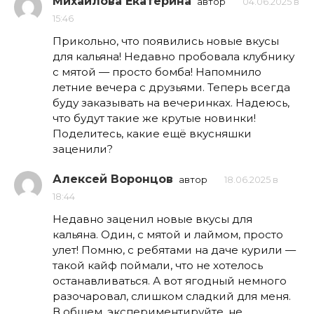
Михайлова Екатерина
автор
04.06.2025 в
15:46
Прикольно, что появились новые вкусы
для кальяна! Недавно пробовала клубнику
с мятой — просто бомба! Напомнило
летние вечера с друзьями. Теперь всегда
буду заказывать на вечеринках. Надеюсь,
что будут такие же крутые новинки!
Поделитесь, какие ещё вкусняшки
заценили?
Алексей Воронцов
автор
18.06.2025 в
18:44
Недавно заценил новые вкусы для
кальяна. Один, с мятой и лаймом, просто
улет! Помню, с ребятами на даче курили —
такой кайф поймали, что не хотелось
останавливаться. А вот ягодный немного
разочаровал, слишком сладкий для меня.
В общем, экспериментируйте, не