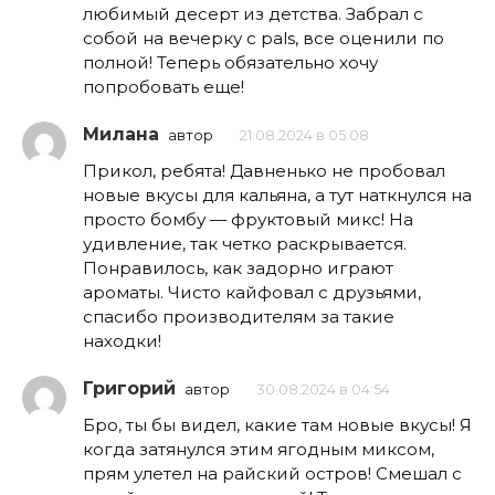
любимый десерт из детства. Забрал с
собой на вечерку с pals, все оценили по
полной! Теперь обязательно хочу
попробовать еще!
Милана
автор
21.08.2024 в 05:08
Прикол, ребята! Давненько не пробовал
новые вкусы для кальяна, а тут наткнулся на
просто бомбу — фруктовый микс! На
удивление, так четко раскрывается.
Понравилось, как задорно играют
ароматы. Чисто кайфовал с друзьями,
спасибо производителям за такие
находки!
Григорий
автор
30.08.2024 в 04:54
Бро, ты бы видел, какие там новые вкусы! Я
когда затянулся этим ягодным миксом,
прям улетел на райский остров! Смешал с