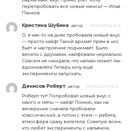
перепробовать все новые миксы! — Илья
Панков
Кристина Шубина
автор
16.09.2025 в 14:12
О, я как-то на днях пробовала новый вкус
— просто кайф! Такой аромат прям в нос
бьёт и настроение поднимает. Было
весело с друзьями, кайфовали нереально.
Совсем не ожидала, что кальян может так
вдохновлять! Теперь хочу ещё
эксперименты запускать.
Денисов Роберт
автор
22.09.2025 в 16:12
Роберт тут! Попробовал новый вкус с
манго и мяты — кайф! Помню, как на
вечеринке сначала пробовали
классический, а потом с этим — ребята,
атмосфера сразу взлетела. Советую всем,
кто любит эксперименты с кальяном,