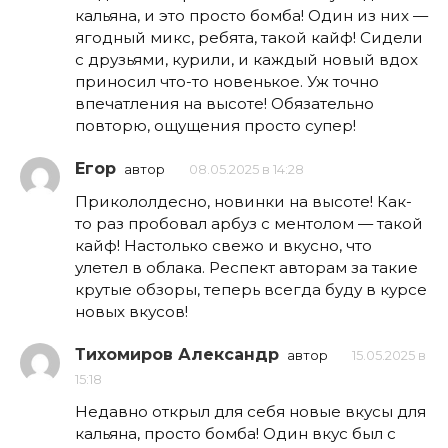
кальяна, и это просто бомба! Один из них —
ягодный микс, ребята, такой кайф! Сидели
с друзьями, курили, и каждый новый вдох
приносил что-то новенькое. Уж точно
впечатления на высоте! Обязательно
повторю, ощущения просто супер!
Егор
автор
08.05.2025 в 14:28
Прикололдесно, новинки на высоте! Как-
то раз пробовал арбуз с ментолом — такой
кайф! Настолько свежо и вкусно, что
улетел в облака. Респект авторам за такие
крутые обзоры, теперь всегда буду в курсе
новых вкусов!
Тихомиров Александр
автор
15.05.2025 в
15:18
Недавно открыл для себя новые вкусы для
кальяна, просто бомба! Один вкус был с