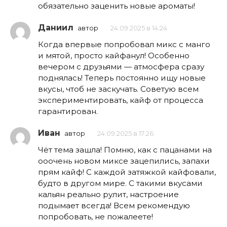
обязательно заценить новые ароматы!
Даниил
автор
24.09.2025 в 14:24
Когда впервые попробовал микс с манго
и мятой, просто кайфанул! Особенно
вечером с друзьями — атмосфера сразу
поднялась! Теперь постоянно ищу новые
вкусы, чтоб не заскучать. Советую всем
экспериментировать, кайф от процесса
гарантирован.
Иван
автор
24.09.2025 в 17:26
Чёт тема зашла! Помню, как с пацанами на
ооочень новом миксе зацепились, запахи
прям кайф! С каждой затяжкой кайфовали,
будто в другом мире. С такими вкусами
кальян реально рулит, настроение
подымает всегда! Всем рекомендую
попробовать, не пожалеете!