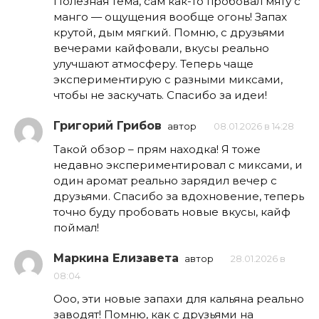
Полезная тема, сам как-то пробовал мяту с
манго — ощущения вообще огонь! Запах
крутой, дым мягкий. Помню, с друзьями
вечерами кайфовали, вкусы реально
улучшают атмосферу. Теперь чаще
экспериментирую с разными миксами,
чтобы не заскучать. Спасибо за идеи!
Григорий Грибов
автор
08.01.2026 в 14:28
Такой обзор – прям находка! Я тоже
недавно экспериментировал с миксами, и
один аромат реально зарядил вечер с
друзьями. Спасибо за вдохновение, теперь
точно буду пробовать новые вкусы, кайф
поймал!
Маркина Елизавета
автор
28.01.2026 в
08:04
Ооо, эти новые запахи для кальяна реально
заводят! Помню, как с друзьями на