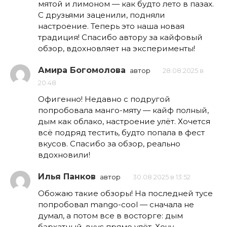
мятой и лимоном — как будто лето в пазах.
С друзьями заценили, подняли
настроение. Теперь это наша новая
традиция! Спасибо автору за кайфовый
обзор, вдохновляет на эксперименты!
Амира Богомолова
автор
28.08.2025 в
20:48
Офигенно! Недавно с подругой
попробовала манго-мяту — кайф полный,
дым как облако, настроение улёт. Хочется
всё подряд тестить, будто попала в фест
вкусов. Спасибо за обзор, реально
вдохновили!
Илья Панков
автор
30.08.2025 в 13:52
Обожаю такие обзоры! На последней тусе
попробовал mango-cool — сначала не
думал, а потом все в восторге: дым
бархатный, вкус прямо улёт. Хочу