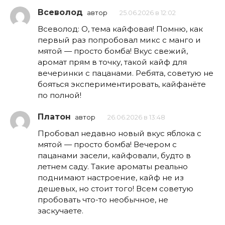
Всеволод
автор
25.06.2026 в 12:02
Всеволод: О, тема кайфовая! Помню, как
первый раз попробовал микс с манго и
мятой — просто бомба! Вкус свежий,
аромат прям в точку, такой кайф для
вечеринки с пацанами. Ребята, советую не
бояться экспериментировать, кайфанёте
по полной!
Платон
автор
26.06.2026 в 13:48
Пробовал недавно новый вкус яблока с
мятой — просто бомба! Вечером с
пацанами засели, кайфовали, будто в
летнем саду. Такие ароматы реально
поднимают настроение, кайф не из
дешевых, но стоит того! Всем советую
пробовать что-то необычное, не
заскучаете.