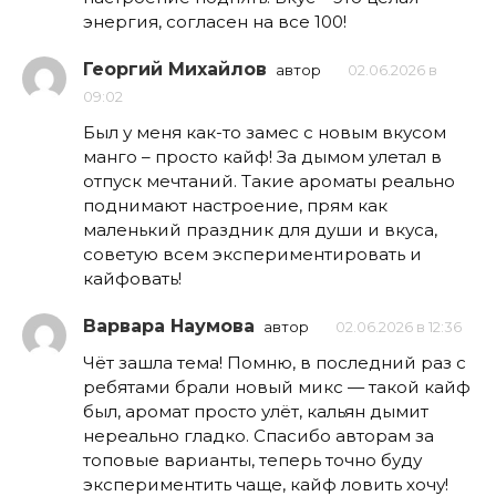
энергия, согласен на все 100!
Георгий Михайлов
автор
02.06.2026 в
09:02
Был у меня как-то замес с новым вкусом
манго – просто кайф! За дымом улетал в
отпуск мечтаний. Такие ароматы реально
поднимают настроение, прям как
маленький праздник для души и вкуса,
советую всем экспериментировать и
кайфовать!
Варвара Наумова
автор
02.06.2026 в 12:36
Чёт зашла тема! Помню, в последний раз с
ребятами брали новый микс — такой кайф
был, аромат просто улёт, кальян дымит
нереально гладко. Спасибо авторам за
топовые варианты, теперь точно буду
экспериментить чаще, кайф ловить хочу!