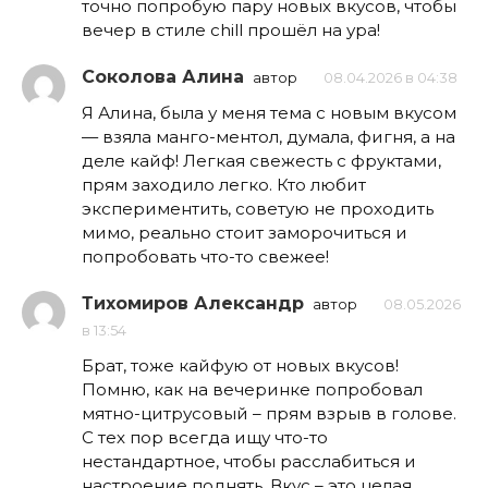
точно попробую пару новых вкусов, чтобы
вечер в стиле chill прошёл на ура!
Соколова Алина
автор
08.04.2026 в 04:38
Я Алина, была у меня тема с новым вкусом
— взяла манго-ментол, думала, фигня, а на
деле кайф! Легкая свежесть с фруктами,
прям заходило легко. Кто любит
экспериментить, советую не проходить
мимо, реально стоит заморочиться и
попробовать что-то свежее!
Тихомиров Александр
автор
08.05.2026
в 13:54
Брат, тоже кайфую от новых вкусов!
Помню, как на вечеринке попробовал
мятно-цитрусовый – прям взрыв в голове.
С тех пор всегда ищу что-то
нестандартное, чтобы расслабиться и
настроение поднять. Вкус – это целая