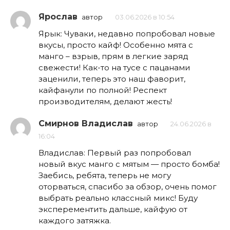
Ярослав
автор
03.06.2026 в 10:54
Ярык: Чуваки, недавно попробовал новые
вкусы, просто кайф! Особенно мята с
манго – взрыв, прям в легкие заряд
свежести! Как-то на тусе с пацанами
заценили, теперь это наш фаворит,
кайфанули по полной! Респект
производителям, делают жесть!
Смирнов Владислав
автор
24.06.2026 в
16:04
Владислав: Первый раз попробовал
новый вкус манго с мятым — просто бомба!
Заебись, ребята, теперь не могу
оторваться, спасибо за обзор, очень помог
выбрать реально классный микс! Буду
эксперементить дальше, кайфую от
каждого затяжка.