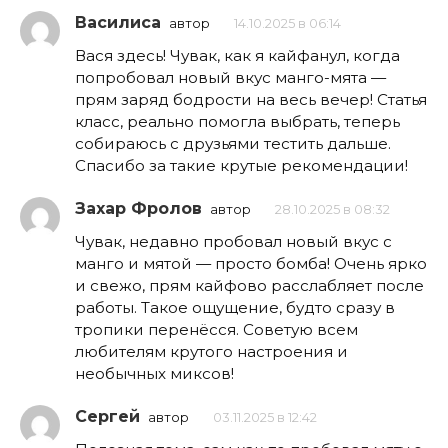
Василиса
автор
14.10.2025 в 06:14
Вася здесь! Чувак, как я кайфанул, когда
попробовал новый вкус манго-мята —
прям заряд бодрости на весь вечер! Статья
класс, реально помогла выбрать, теперь
собираюсь с друзьями тестить дальше.
Спасибо за такие крутые рекомендации!
Захар Фролов
автор
28.10.2025 в 08:32
Чувак, недавно пробовал новый вкус с
манго и мятой — просто бомба! Очень ярко
и свежо, прям кайфово расслабляет после
работы. Такое ощущение, будто сразу в
тропики перенёсся. Советую всем
любителям крутого настроения и
необычных миксов!
Сергей
автор
03.11.2025 в 12:42