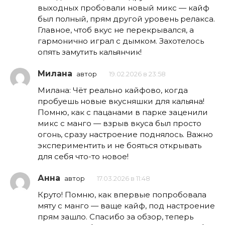
выходных пробовали новый микс — кайф
был полный, прям другой уровень релакса.
Главное, чтоб вкус не перекрывался, а
гармонично играл с дымком. Захотелось
опять замутить кальянчик!
Милана
автор
19.02.2026 в 23:58
Милана: Чёт реально кайфово, когда
пробуешь новые вкусняшки для кальяна!
Помню, как с пацанами в парке заценили
микс с манго — взрыв вкуса был просто
огонь, сразу настроение поднялось. Важно
экспериментить и не бояться открывать
для себя что-то новое!
Анна
автор
17.03.2026 в 11:48
Круто! Помню, как впервые попробовала
мяту с манго — ваще кайф, под настроение
прям зашло. Спасибо за обзор, теперь