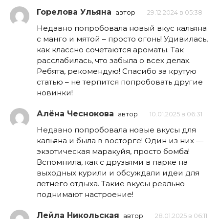
Горелова Ульяна
автор
29.12.2024 в 05:38
Недавно попробовала новый вкус кальяна
с манго и мятой – просто огонь! Удивилась,
как классно сочетаются ароматы. Так
расслабилась, что забыла о всех делах.
Ребята, рекомендую! Спасибо за крутую
статью – не терпится попробовать другие
новинки!
Алёна Чеснокова
автор
10.01.2025 в 06:31
Недавно попробовала новые вкусы для
кальяна и была в восторге! Один из них —
экзотическая маракуйя, просто бомба!
Вспомнила, как с друзьями в парке на
выходных курили и обсуждали идеи для
летнего отдыха. Такие вкусы реально
поднимают настроение!
Лейла Никольская
автор
28.01.2025 в 06:11