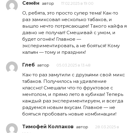
Семён
автор
17.02.2025 в 19:00
О, ребята, это просто супер тема! Как-то
раз замиксовал несколько табаков, и
вышло нечто потрясающее! Такого кайфа я
давно не получал! Смешивай с умом, и
будет огонёк! Главное —
экспериментировать, а не бояться! Кому
кальян — тому и праздник!
Глеб
автор
05.03.2025 в 13:48
Как-то раз замутили с друзьями свой микс
табаков. Получилось на удивление
классно! Смешали что-то фруктовое с
ментолом, и прямо лето в кубиках! Теперь
каждый раз экспериментируем, и всегда
радуемся новым вкусам. Главное — не
бояться пробовать новые комбинации!
Тимофей Колпаков
автор
28.03.2025 в