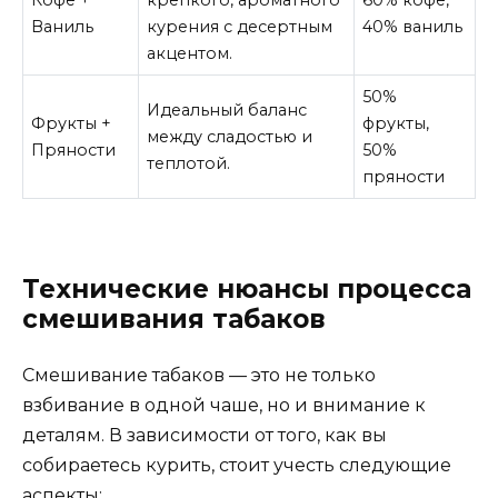
Кофе +
крепкого, ароматного
60% кофе,
Ваниль
курения с десертным
40% ваниль
акцентом.
50%
Идеальный баланс
Фрукты +
фрукты,
между сладостью и
Пряности
50%
теплотой.
пряности
Технические нюансы процесса
смешивания табаков
Смешивание табаков — это не только
взбивание в одной чаше, но и внимание к
деталям. В зависимости от того, как вы
собираетесь курить, стоит учесть следующие
аспекты: