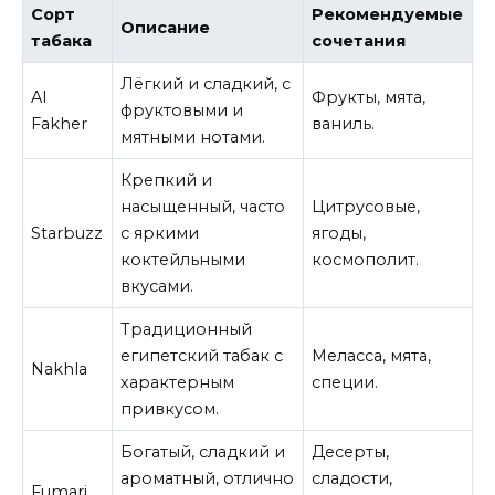
Сорт
Рекомендуемые
Описание
табака
сочетания
Лёгкий и сладкий, с
Al
Фрукты, мята,
фруктовыми и
Fakher
ваниль.
мятными нотами.
Крепкий и
насыщенный, часто
Цитрусовые,
Starbuzz
с яркими
ягоды,
коктейльными
космополит.
вкусами.
Традиционный
египетский табак с
Меласса, мята,
Nakhla
характерным
специи.
привкусом.
Богатый, сладкий и
Десерты,
ароматный, отлично
сладости,
Fumari