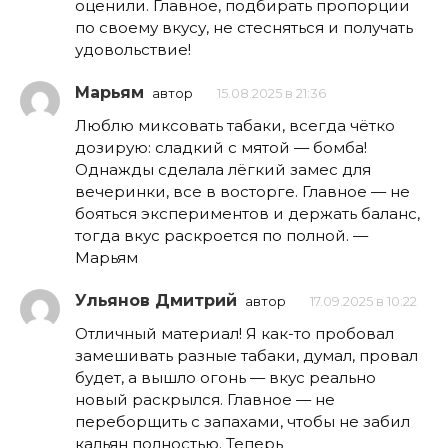
оценили. Главное, подбирать пропорции
по своему вкусу, не стесняться и получать
удовольствие!
Марьям
автор
15.08.2025 в 21:36
Люблю миксовать табаки, всегда чётко
дозирую: сладкий с мятой — бомба!
Однажды сделала лёгкий замес для
вечеринки, все в восторге. Главное — не
бояться экспериментов и держать баланс,
тогда вкус раскроется по полной. —
Марьям
Ульянов Дмитрий
автор
17.09.2025 в 10:22
Отличный материал! Я как-то пробовал
замешивать разные табаки, думал, провал
будет, а вышло огонь — вкус реально
новый раскрылся. Главное — не
переборщить с запахами, чтобы не забил
кальян полностью. Теперь