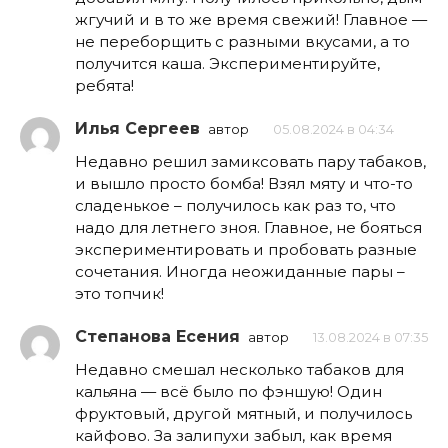
жгучий и в то же время свежий! Главное —
не переборщить с разными вкусами, а то
получится каша. Экспериментируйте,
ребята!
Илья Сергеев
автор
05.08.2024 в 04:34
Недавно решил замиксовать пару табаков,
и вышло просто бомба! Взял мяту и что-то
сладенькое – получилось как раз то, что
надо для летнего зноя. Главное, не бояться
экспериментировать и пробовать разные
сочетания. Иногда неожиданные пары –
это топчик!
Степанова Есения
автор
13.08.2024 в 07:35
Недавно смешал несколько табаков для
кальяна — всё было по фэншую! Один
фруктовый, другой мятный, и получилось
кайфово. За залипухи забыл, как время