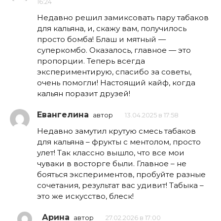
16:24
Недавно решил замиксовать пару табаков
для кальяна, и, скажу вам, получилось
просто бомба! Блаш и мятный —
суперкомбо. Оказалось, главное — это
пропорции. Теперь всегда
экспериментирую, спасибо за советы,
очень помогли! Настоящий кайф, когда
кальян поразит друзей!
Евангелина
автор
13.04.2025 в 17:58
Недавно замутил крутую смесь табаков
для кальяна – фрукты с ментолом, просто
улет! Так классно вышло, что все мои
чуваки в восторге были. Главное – не
бояться экспериментов, пробуйте разные
сочетания, результат вас удивит! Табыка –
это же искусство, блеск!
Арина
автор
27.02.2026 в 17:00