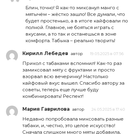
Блин, точно! Я как-то миксанул манго с
мятычём – жёстко зашло! Все думали, что
будет простенько, а в итоге кайфовали по
полной. Главное, не бояться играть с
вкусами, а то так и останешься в зоне
комфорта. Табыка – реально творить!
Кирилл Лебедев
автор
19.05.2025 в 07:56
Прикол с табаками вспомнил! Как-то раз
замиксовал мяту с фруктами и просто
взорвал всю вечеринку! Настолько
кайфовый вкус вышел. Спасибо автору за
советы, теперь еще лучше буду
комбинировать! Респект!
Мария Гаврилова
автор
24.05.2025 в 17:40
Недавно попробовала миксовать разные
табаки, и, честно, это целое искусство!
Сначала слишком много мяты добавила,