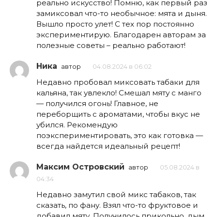
реально искусство! Помню, как первый раз
замиксовал что-то необычное: мята и дыня.
Вышло просто улет! С тех пор постоянно
экспериментирую. Благодарен авторам за
полезные советы – реально работают!
Ника
автор
04.08.2024 в 06:02
Недавно пробовал миксовать табаки для
кальяна, так увлекло! Смешал мяту с манго
— получился огонь! Главное, не
переборщить с ароматами, чтобы вкус не
убился. Рекомендую
поэкспериментировать, это как готовка —
всегда найдется идеальный рецепт!
Максим Островский
автор
05.08.2024 в
04:34
Недавно замутил свой микс табаков, так
сказать, по фану. Взял что-то фруктовое и
добавил мяту. Получилось прикольно, дым