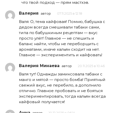
что твой подход — прям мастхэв.
Валерия
автор
07.11.2025 в 12:18
Валя: О, тема кайфовая! Помню, бабушка с
дедом всегда смешивали табаки сами,
типа по бабушкиным рецептам — вкус
просто улёт! Главное — не спешить и
баланс найти, чтобы не переборщить с
ароматами, иначе кальян сходит на нет.
Главное — экспериментить и кайфовать!
Валерия Минаева
автор
20.11.2025 в 10:46
Валя тут! Однажды замиксовала табаки с
манго и мятой — просто бомба! Приятный
свежий вкус, не перебило, а дополнило
отлично. Главное пробовать и не бояться
экспериментировать, тогда кальян всегда
кайфовый получается!
Анна
автор
10.12.2025 в 06:14