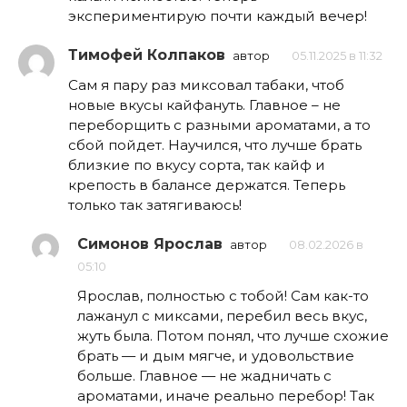
экспериментирую почти каждый вечер!
Тимофей Колпаков
автор
05.11.2025 в 11:32
Сам я пару раз миксовал табаки, чтоб
новые вкусы кайфануть. Главное – не
переборщить с разными ароматами, а то
сбой пойдет. Научился, что лучше брать
близкие по вкусу сорта, так кайф и
крепость в балансе держатся. Теперь
только так затягиваюсь!
Симонов Ярослав
автор
08.02.2026 в
05:10
Ярослав, полностью с тобой! Сам как-то
лажанул с миксами, перебил весь вкус,
жуть была. Потом понял, что лучше схожие
брать — и дым мягче, и удовольствие
больше. Главное — не жадничать с
ароматами, иначе реально перебор! Так