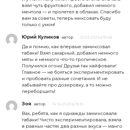
взял чуть фруктового, добавил немного
ментола — и пролетел в облаках. Спасибо
вам за советы, теперь миксовать буду
только с умом!
Юрий Куликов
автор
21.03.2025 в 19:46
Да я помню, как впервые замиксовал
табаки! Взял сахарный, добавил немного
мяты и немного что-то тропическое.
Получился огонь! Друзья так кайфовали!
Главное — не бояться экспериментировать
и пробовать разные сочетания. И не
забывайте про дозировку, а то можно
переборщить!
Зоя
автор
14.04.2025 в 16:10
Вах, ребята, как я однажды замиксовала
табаки! Чисто экспериментировала, взяла
в равных частях два разных вкуса — манго