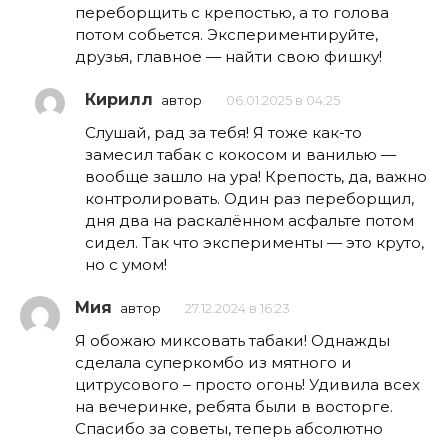
переборщить с крепостью, а то голова
потом собьется. Экспериментируйте,
друзья, главное — найти свою фишку!
Кирилл
автор
06.01.2025 в 04:25
Слушай, рад за тебя! Я тоже как-то
замесил табак с кокосом и ванилью —
вообще зашло на ура! Крепость, да, важно
контролировать. Один раз переборщил,
дня два на раскалённом асфальте потом
сидел. Так что эксперименты — это круто,
но с умом!
Мия
автор
27.12.2024 в 16:23
Я обожаю миксовать табаки! Однажды
сделала суперкомбо из мятного и
цитрусового – просто огонь! Удивила всех
на вечеринке, ребята были в восторге.
Спасибо за советы, теперь абсолютно