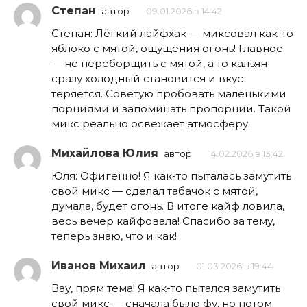
Степан
автор
09.01.2026 в 14:42
Степан: Лёгкий лайфхак — миксовал как-то
яблоко с мятой, ощущения огонь! Главное
— не переборщить с мятой, а то кальян
сразу холодный становится и вкус
теряется. Советую пробовать маленькими
порциями и запоминать пропорции. Такой
микс реально освежает атмосферу.
Михайлова Юлия
автор
14.02.2026 в 13:42
Юля: Офигенно! Я как-то пыталась замутить
свой микс — сделал табачок с мятой,
думала, будет огонь. В итоге кайф ловила,
весь вечер кайфовала! Спасибо за тему,
теперь знаю, что и как!
Иванов Михаил
автор
01.03.2026 в 19:44
Вау, прям тема! Я как-то пытался замутить
свой микс — сначала было фу, но потом