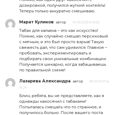
дозировкой, получился жуткий коктейль!
Теперь только аккуратно смешиваю.
Марат Куликов
автор
15.05.2025 в 16:22
Табак для кальяна – это как искусство!
Помню, как случайно смешал персиковый
с мятным, и это был просто взрыв! Такую
свежесть дал, что сам удивился. Главное –
пробовать, экспериментировать и
подбирать свои уникальные комбинации.
Получается шикарно, когда забацываешь
по правильной схеме!
Лазарева Александра
автор
18.05.2025 в
14:24
Блин, ребята, вы не представляете, как я
однажды накосячил с табаками!
Попыталась смешать что-то странное, и
получилось больно. После вашего поста