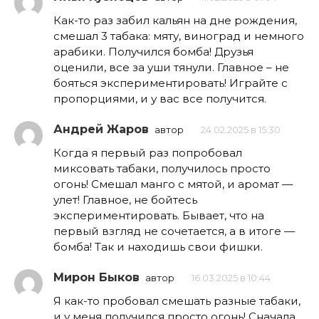
Как-то раз забил кальян на дне рождения,
смешал 3 табака: мяту, виноград и немного
арабики. Получился бомба! Друзья
оценили, все за уши тянули. Главное – не
бояться экспериментировать! Играйте с
пропорциями, и у вас все получится.
Андрей Жаров
автор
24.02.2025 в 15:30
Когда я первый раз попробовал
миксовать табаки, получилось просто
огонь! Смешал манго с мятой, и аромат —
улет! Главное, не бойтесь
экспериментировать. Бывает, что на
первый взгляд не сочетается, а в итоге —
бомба! Так и находишь свои фишки.
Мирон Быков
автор
16.03.2025 в 10:44
Я как-то пробовал смешать разные табаки,
и у меня получился просто огонь! Сначала