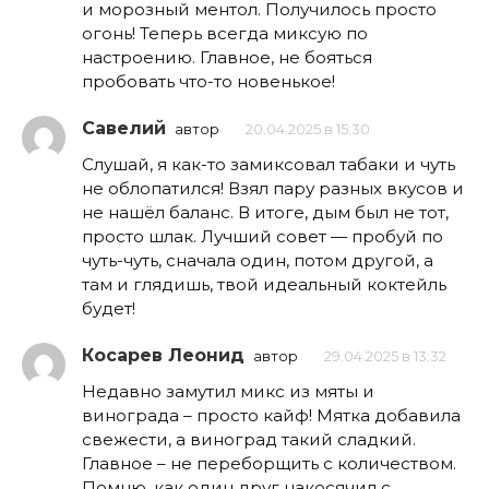
и морозный ментол. Получилось просто
огонь! Теперь всегда миксую по
настроению. Главное, не бояться
пробовать что-то новенькое!
Савелий
автор
20.04.2025 в 15:30
Слушай, я как-то замиксовал табаки и чуть
не облопатился! Взял пару разных вкусов и
не нашёл баланс. В итоге, дым был не тот,
просто шлак. Лучший совет — пробуй по
чуть-чуть, сначала один, потом другой, а
там и глядишь, твой идеальный коктейль
будет!
Косарев Леонид
автор
29.04.2025 в 13:32
Недавно замутил микс из мяты и
винограда – просто кайф! Мятка добавила
свежести, а виноград такий сладкий.
Главное – не переборщить с количеством.
Помню, как один друг накосячил с