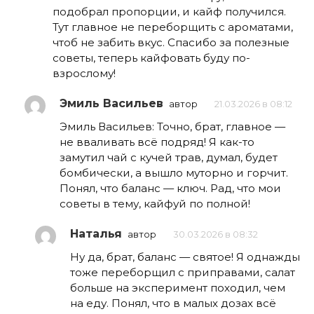
подобрал пропорции, и кайф получился.
Тут главное не переборщить с ароматами,
чтоб не забить вкус. Спасибо за полезные
советы, теперь кайфовать буду по-
взрослому!
Эмиль Васильев
автор
21.03.2026 в 08:12
Эмиль Васильев: Точно, брат, главное —
не вваливать всё подряд! Я как-то
замутил чай с кучей трав, думал, будет
бомбически, а вышло муторно и горчит.
Понял, что баланс — ключ. Рад, что мои
советы в тему, кайфуй по полной!
Наталья
автор
30.03.2026 в 08:32
Ну да, брат, баланс — святое! Я однажды
тоже переборщил с приправами, салат
больше на эксперимент походил, чем
на еду. Понял, что в малых дозах всё