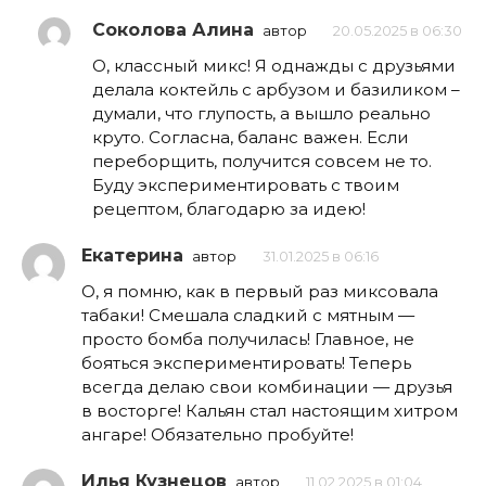
Соколова Алина
автор
20.05.2025 в 06:30
О, классный микс! Я однажды с друзьями
делала коктейль с арбузом и базиликом –
думали, что глупость, а вышло реально
круто. Согласна, баланс важен. Если
переборщить, получится совсем не то.
Буду экспериментировать с твоим
рецептом, благодарю за идею!
Екатерина
автор
31.01.2025 в 06:16
О, я помню, как в первый раз миксовала
табаки! Смешала сладкий с мятным —
просто бомба получилась! Главное, не
бояться экспериментировать! Теперь
всегда делаю свои комбинации — друзья
в восторге! Кальян стал настоящим хитром
ангаре! Обязательно пробуйте!
Илья Кузнецов
автор
11.02.2025 в 01:04