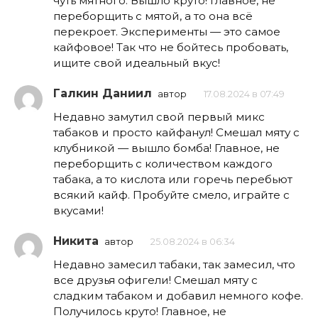
чуть мятного. Вышло круто! Главное, не
переборщить с мятой, а то она всё
перекроет. Эксперименты — это самое
кайфовое! Так что не бойтесь пробовать,
ищите свой идеальный вкус!
Галкин Даниил
автор
17.08.2024 в 07:49
Недавно замутил свой первый микс
табаков и просто кайфанул! Смешал мяту с
клубникой — вышло бомба! Главное, не
переборщить с количеством каждого
табака, а то кислота или горечь перебьют
всякий кайф. Пробуйте смело, играйте с
вкусами!
Никита
автор
25.08.2024 в 06:34
Недавно замесил табаки, так замесил, что
все друзья офигели! Смешал мяту с
сладким табаком и добавил немного кофе.
Получилось круто! Главное, не