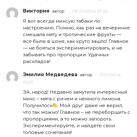
Виктория
автор
08.01.2025 в 05:36
Я вот всегда миксую табаки по
настроению. Помню, как раз на вечеринке
смешала мяту и тропические фрукты —
все были в шоке, как круто зашло! Главное
— не бояться экспериментировать, и не
забывать про пропорции. Удачных
раскладов!
Эмилия Медведева
автор
11.01.2025 в
06:47
Эй, народ! Недавно замутила интересный
микс – мята с ричем и немного лимона.
Получилось
. Мой друг даже не верил,
что так можно! Главное – не переборщить с
пропорциями, а то можно запороть.
Экспериментируйте, и найдёте свои
топовые сочетания!