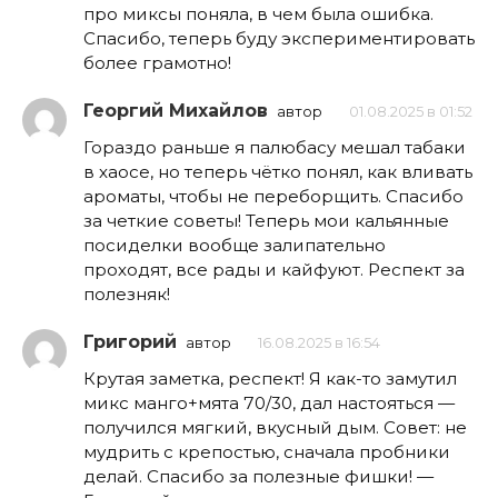
про миксы поняла, в чем была ошибка.
Спасибо, теперь буду экспериментировать
более грамотно!
Георгий Михайлов
автор
01.08.2025 в 01:52
Гораздо раньше я палюбасу мешал табаки
в хаосе, но теперь чётко понял, как вливать
ароматы, чтобы не переборщить. Спасибо
за четкие советы! Теперь мои кальянные
посиделки вообще залипательно
проходят, все рады и кайфуют. Респект за
полезняк!
Григорий
автор
16.08.2025 в 16:54
Крутая заметка, респект! Я как-то замутил
микс манго+мята 70/30, дал настояться —
получился мягкий, вкусный дым. Совет: не
мудрить с крепостью, сначала пробники
делай. Спасибо за полезные фишки! —