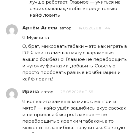
лучше работает. Главное — учиться на
своих факапах, чтобы впредь только
кайф ловить!
Артём Агеев
автор
14.05.2026 в 11:44
Я Мужчина
О, брат, миксовать табаки – это как играть в
DJ! Я как-то смешал мяту с карамелью –
вышло бомбезно! Главное не переборщить
и чуточку фантазии добавить. Советую
просто пробовать разные комбинации и
кайф ловить!
Ирина
автор
28.05.2026 в 11:56
Я вот как-то замешала микс с мангой и
мятой — кайф ушёл зашибись, вкус свежак
и не приелся быстро. Главное — не
переборщить с крепким табаком, а то
может и не зашибись получиться. Советую