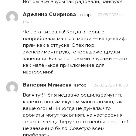
Вот бы все вкусы так радовали, кайфую!
Аделина Смирнова
автор
22.09.2025 в
17:40
Чёт, статья зашла! Когда впервые
попробовала манго с мятой — ваще кайф,
прям как в отпуске. С тех пор
экспериментирую, теперь даже друзья
заценили. Кальян с новыми вкусами — это
как маленькое приключение для
настроения!
Валерия Минаева
автор
24.09.2025 в 16:58
Валя тут! Чёт я недавно решила замутить
кальян с новым вкусом манго-лимон, так
ваще огонь! Никогда не думала, что
ароматы могут так влиять на настроения.
Теперь всегда беру что-то необычное, чтоб
не заезжено было. Советую всем
пробовать!