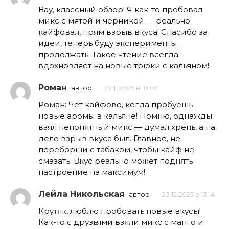
Вау, классный обзор! Я как-то пробовал
микс с мятой и черникой — реально
кайфовал, прям взрыв вкуса! Спасибо за
идеи, теперь буду эксперименты
продолжать. Такое чтение всегда
вдохновляет на новые трюки с кальяном!
Роман
автор
29.11.2025 в 10:04
Роман: Чет кайфово, когда пробуешь
новые аромы в кальяне! Помню, однажды
взял непонятный микс — думал хрень, а на
деле взрыв вкуса был. Главное, не
переборщи с табаком, чтобы кайф не
смазать. Вкус реально может поднять
настроение на максимум!
Лейла Никольская
автор
23.12.2025 в 13:14
Крутяк, люблю пробовать новые вкусы!
Как-то с друзьями взяли микс с манго и