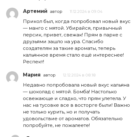
Артемий
автор
11.12.2024 в 09:04
Прикол был, когда попробовал новый вкус
— манго с мятой. Убирайся, привычный
персик, привет, свежак! Прям в парке с
друзьями зашло на ура. Спасибо
создателям за такие ароматы, теперь
кальянное время стало ещё интереснее!
Респект!
Мария
автор
12.12.2024 в 08:18
Недавно попробовала новый вкус кальяна
— шоколад с мятой. Бомба! Настолько
освежающе и сладко, что прям улетела. У
нас на тусовке все в восторге были! Важно
не только курить, но и получать
удовольствие от ароматов. Обязательно
попробуйте, не пожалеете!