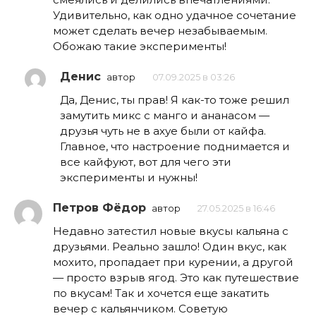
Удивительно, как одно удачное сочетание
может сделать вечер незабываемым.
Обожаю такие эксперименты!
Денис
автор
07.09.2025 в 03:26
Да, Денис, ты прав! Я как-то тоже решил
замутить микс с манго и ананасом —
друзья чуть не в ахуе были от кайфа.
Главное, что настроение поднимается и
все кайфуют, вот для чего эти
эксперименты и нужны!
Петров Фёдор
автор
27.05.2025 в 16:46
Недавно затестил новые вкусы кальяна с
друзьями. Реально зашло! Один вкус, как
мохито, пропадает при курении, а другой
— просто взрыв ягод. Это как путешествие
по вкусам! Так и хочется еще закатить
вечер с кальянчиком. Советую