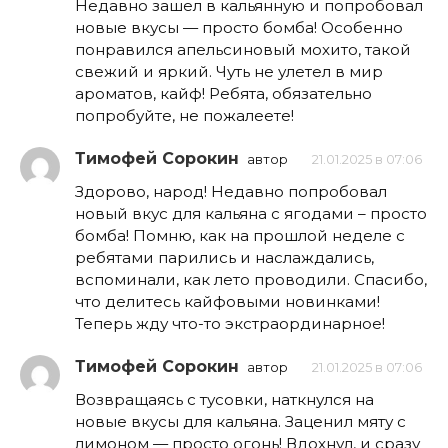
Недавно зашел в кальянную и попробовал
новые вкусы — просто бомба! Особенно
понравился апельсиновый мохито, такой
свежий и яркий. Чуть не улетел в мир
ароматов, кайф! Ребята, обязательно
попробуйте, не пожалеете!
Тимофей Сорокин
автор
21.01.2025 в 07:06
Здорово, народ! Недавно попробовал
новый вкус для кальяна с ягодами – просто
бомба! Помню, как на прошлой неделе с
ребятами парились и наслаждались,
вспоминали, как лето проводили. Спасибо,
что делитесь кайфовыми новинками!
Теперь жду что-то экстраординарное!
Тимофей Сорокин
автор
21.01.2025 в 07:06
Возвращаясь с тусовки, наткнулся на
новые вкусы для кальяна. Заценил мяту с
лимоном — просто огонь! Вдохнул, и сразу