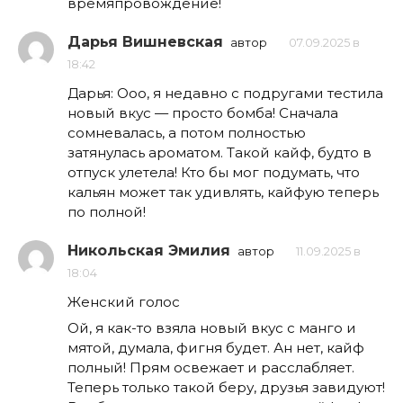
времяпровождение!
Дарья Вишневская
автор
07.09.2025 в
18:42
Дарья: Ооо, я недавно с подругами тестила
новый вкус — просто бомба! Сначала
сомневалась, а потом полностью
затянулась ароматом. Такой кайф, будто в
отпуск улетела! Кто бы мог подумать, что
кальян может так удивлять, кайфую теперь
по полной!
Никольская Эмилия
автор
11.09.2025 в
18:04
Женский голос
Ой, я как-то взяла новый вкус с манго и
мятой, думала, фигня будет. Ан нет, кайф
полный! Прям освежает и расслабляет.
Теперь только такой беру, друзья завидуют!