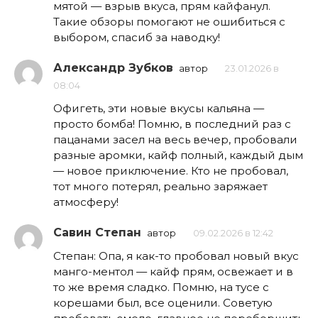
мятой — взрыв вкуса, прям кайфанул.
Такие обзоры помогают не ошибиться с
выбором, спасиб за наводку!
Александр Зубков
автор
23.01.2026 в
08:04
Офигеть, эти новые вкусы кальяна —
просто бомба! Помню, в последний раз с
пацанами засел на весь вечер, пробовали
разные аромки, кайф полный, каждый дым
— новое приключение. Кто не пробовал,
тот много потерял, реально заряжает
атмосферу!
Савин Степан
автор
09.02.2026 в 12:42
Степан: Опа, я как-то пробовал новый вкус
манго-ментол — кайф прям, освежает и в
то же время сладко. Помню, на тусе с
корешами был, все оценили. Советую