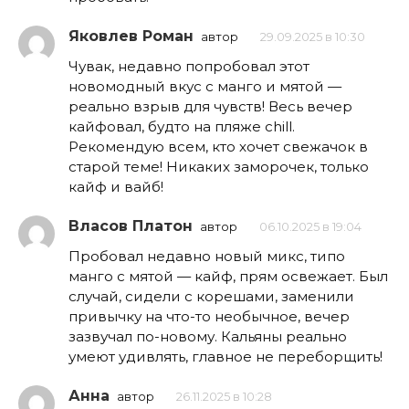
Яковлев Роман
автор
29.09.2025 в 10:30
Чувак, недавно попробовал этот
новомодный вкус с манго и мятой —
реально взрыв для чувств! Весь вечер
кайфовал, будто на пляже chill.
Рекомендую всем, кто хочет свежачок в
старой теме! Никаких заморочек, только
кайф и вайб!
Власов Платон
автор
06.10.2025 в 19:04
Пробовал недавно новый микс, типо
манго с мятой — кайф, прям освежает. Был
случай, сидели с корешами, заменили
привычку на что-то необычное, вечер
зазвучал по-новому. Кальяны реально
умеют удивлять, главное не переборщить!
Анна
автор
26.11.2025 в 10:28