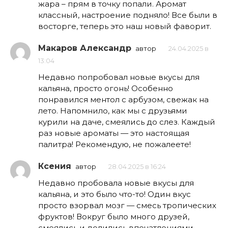
жара – прям в точку попали. Аромат
классный, настроение подняло! Все были в
восторге, теперь это наш новый фаворит.
Макаров Александр
автор
24.04.2025 в
13:04
Недавно попробовал новые вкусы для
кальяна, просто огонь! Особенно
понравился ментол с арбузом, свежак на
лето. Напомнило, как мы с друзьями
курили на даче, смеялись до слез. Каждый
раз новые ароматы — это настоящая
палитра! Рекомендую, не пожалеете!
Ксения
автор
28.04.2025 в 16:24
Недавно пробовала новые вкусы для
кальяна, и это было что-то! Один вкус
просто взорвал мозг — смесь тропических
фруктов! Вокруг было много друзей,
смеялись и делились впечатлениями.