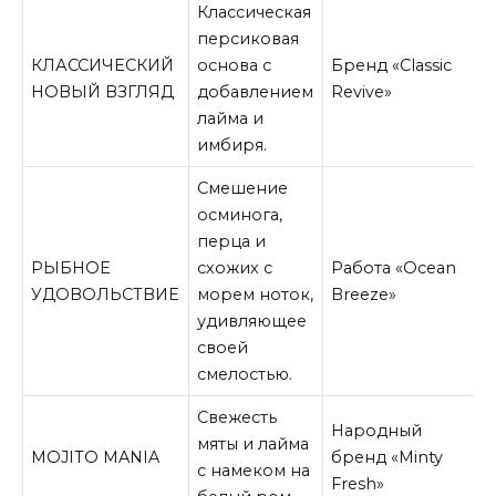
Классическая
персиковая
КЛАССИЧЕСКИЙ
основа с
Бренд «Classic
НОВЫЙ ВЗГЛЯД
добавлением
Revive»
лайма и
имбиря.
Смешение
осминога,
перца и
РЫБНОЕ
схожих с
Работа «Ocean
УДОВОЛЬСТВИЕ
морем ноток,
Breeze»
удивляющее
своей
смелостью.
Свежесть
Народный
мяты и лайма
MOJITO MANIA
бренд «Minty
с намеком на
Fresh»