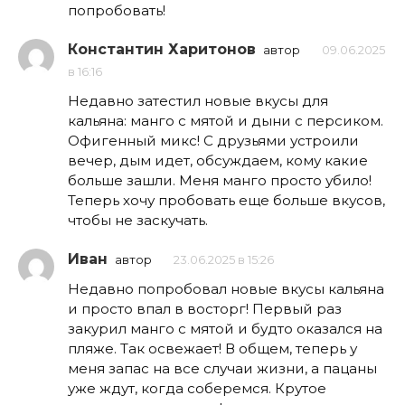
попробовать!
Константин Харитонов
автор
09.06.2025
в 16:16
Недавно затестил новые вкусы для
кальяна: манго с мятой и дыни с персиком.
Офигенный микс! С друзьями устроили
вечер, дым идет, обсуждаем, кому какие
больше зашли. Меня манго просто убило!
Теперь хочу пробовать еще больше вкусов,
чтобы не заскучать.
Иван
автор
23.06.2025 в 15:26
Недавно попробовал новые вкусы кальяна
и просто впал в восторг! Первый раз
закурил манго с мятой и будто оказался на
пляже. Так освежает! В общем, теперь у
меня запас на все случаи жизни, а пацаны
уже ждут, когда соберемся. Крутое