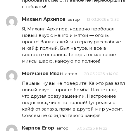
пробовать смело, главное не переборщить
с табаком!
Михаил Архипов
автор
13.03.2026 в 12:32
Я, Михаил Архипов, недавно пробовал
новый вкус с манго и мятой — огонь
просто! Запах такой, что сразу расслабляет
и кайф полный. Был на тусе, и все в
восторге остались. Теперь только такие
миксы шарю, кайфую по полной!
Молчанов Иван
автор
28.03.2026 в 14:00
Пацаны, ну вы не поверите! Как-то раз взял
новый вкус — просто бомба! Пахнет так,
что друзья сразу заценили. Настроение
поднялось, чилл по полной! Тут реально
кайф от запаха, прям в другой мир уносит.
Совсем не ожидал такого кайфа!
Карпов Егор
автор
13.06.2026 в 14:22