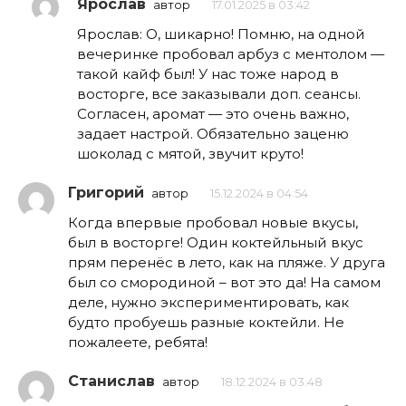
Ярослав
автор
17.01.2025 в 03:42
Ярослав: О, шикарно! Помню, на одной
вечеринке пробовал арбуз с ментолом —
такой кайф был! У нас тоже народ в
восторге, все заказывали доп. сеансы.
Согласен, аромат — это очень важно,
задает настрой. Обязательно заценю
шоколад с мятой, звучит круто!
Григорий
автор
15.12.2024 в 04:54
Когда впервые пробовал новые вкусы,
был в восторге! Один коктейльный вкус
прям перенёс в лето, как на пляже. У друга
был со смородиной – вот это да! На самом
деле, нужно экспериментировать, как
будто пробуешь разные коктейли. Не
пожалеете, ребята!
Станислав
автор
18.12.2024 в 03:48