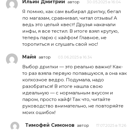
Ильин Дмитрий
автор
30.05.2025 в 16:04
Я помню, как сам выбирал дрипку, бегал
по магазам, сравнивал, читал отзывы! А
ведь это целый квест! Друзья накачали
инфы, я все тестил. В итоге взял крутую,
теперь парю с кайфом! Главное, не
торопиться и слушать свой нос!
Майя
автор
03.06.2025 в 16:34
Выбор дрипки — это реально важно! Как-
то раз взяла первую попавшуюся, а она как
колхозное ведро. Подумала, надо
разобраться! В итоге нашла свою
идеальную — с нормальным вкусом и
паром, просто кайф! Так что, читайте
руководство внимательно, не повторяйте
моих ошибок!
Тимофей Симонов
автор
17.07.2025 в 11:26