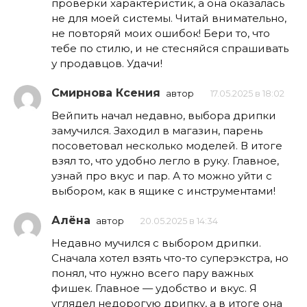
проверки характеристик, а она оказалась
не для моей системы. Читай внимательно,
не повторяй моих ошибок! Бери то, что
тебе по стилю, и не стесняйся спрашивать
у продавцов. Удачи!
Смирнова Ксения
автор
17.05.2025 в 18:02
Вейпить начал недавно, выбора дрипки
замучился. Заходил в магазин, парень
посоветовал несколько моделей. В итоге
взял то, что удобно легло в руку. Главное,
узнай про вкус и пар. А то можно уйти с
выбором, как в ящике с инструментами!
Алёна
автор
20.05.2025 в 14:34
Недавно мучился с выбором дрипки.
Сначала хотел взять что-то суперэкстра, но
понял, что нужно всего пару важных
фишек. Главное — удобство и вкус. Я
углядел недорогую дрипку, а в итоге она