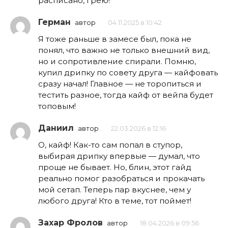
расписано, грею!
Герман
автор
04.11.2025 в 10:42
Я тоже раньше в замесе был, пока не
понял, что важно не только внешний вид,
но и сопротивление спирали. Помню,
купил дрипку по совету друга — кайфовать
сразу начал! Главное — не торопиться и
тестить разное, тогда кайф от вейпа будет
топовым!
Даниил
автор
22.03.2026 в 12:16
О, кайф! Как-то сам попал в ступор,
выбирая дрипку впервые — думал, что
проще не бывает. Но, блин, этот гайд
реально помог разобраться и прокачать
мой сетап. Теперь пар вкуснее, чем у
любого друга! Кто в теме, тот поймет!
Захар Фролов
автор
18.04.2026 в 09:56