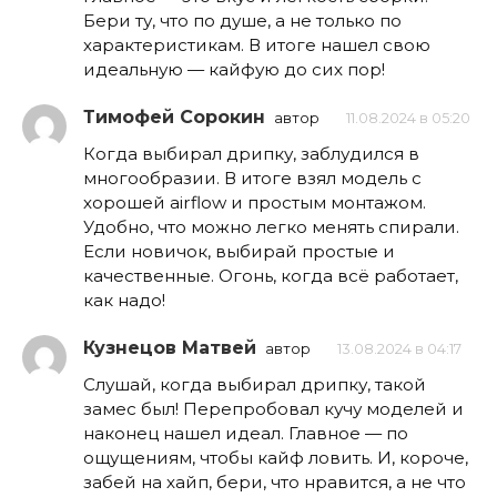
Бери ту, что по душе, а не только по
характеристикам. В итоге нашел свою
идеальную — кайфую до сих пор!
Тимофей Сорокин
автор
11.08.2024 в 05:20
Когда выбирал дрипку, заблудился в
многообразии. В итоге взял модель с
хорошей airflow и простым монтажом.
Удобно, что можно легко менять спирали.
Если новичок, выбирай простые и
качественные. Огонь, когда всё работает,
как надо!
Кузнецов Матвей
автор
13.08.2024 в 04:17
Слушай, когда выбирал дрипку, такой
замес был! Перепробовал кучу моделей и
наконец нашел идеал. Главное — по
ощущениям, чтобы кайф ловить. И, короче,
забей на хайп, бери, что нравится, а не что