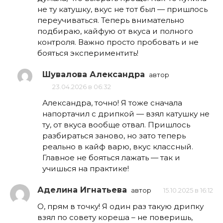
не ту катушку, вкус не тот был — пришлось
переучиваться. Теперь внимательно
подбираю, кайфую от вкуса и полного
контроля. Важно просто пробовать и не
бояться экспериментить!
Шувалова Александра
автор
23.04.2026 в 06:32
Александра, точно! Я тоже сначала
напортачил с дрипкой — взял катушку не
ту, от вкуса вообще отвал. Пришлось
разбираться заново, но зато теперь
реально в кайф варю, вкус классный.
Главное не бояться лажать — так и
учишься на практике!
Аделина Игнатьева
автор
15.10.2025 в 16:12
О, прям в точку! Я один раз такую дрипку
взял по совету кореша – не поверишь,