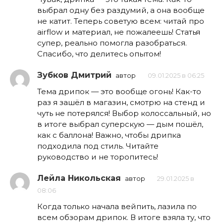
выбрал одну без раздумий, а она вообще
не катит. Теперь советую всем: читай про
airflow и материал, не пожалеешь! Статья
супер, реально помогла разобраться.
Спасибо, что делитесь опытом!
Зубков Дмитрий
автор
09.01.2025 в 06:25
Тема дрипок — это вообще огонь! Как-то
раз я зашёл в магазин, смотрю на стенд и
чуть не потерялся! Выбор колоссальный, но
в итоге выбрал суперскую — дым пошёл,
как с баллона! Важно, чтобы дрипка
подходила под стиль. Читайте
руководство и не торопитесь!
Лейла Никольская
автор
29.01.2025 в
08:06
Когда только начала вейпить, лазила по
всем обзорам дрипок. В итоге взяла ту, что