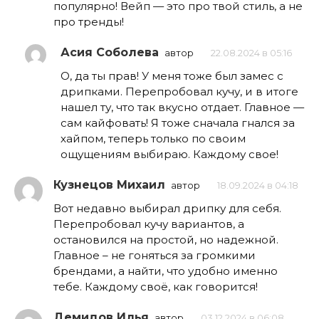
популярно! Вейп — это про твой стиль, а не
про тренды!
Асия Соболева
автор
22.08.2024 в 05:16
О, да ты прав! У меня тоже был замес с
дрипками. Перепробовал кучу, и в итоге
нашел ту, что так вкусно отдает. Главное —
сам кайфовать! Я тоже сначала гнался за
хайпом, теперь только по своим
ощущениям выбираю. Каждому свое!
Кузнецов Михаил
автор
18.09.2024 в 04:18
Вот недавно выбирал дрипку для себя.
Перепробовал кучу вариантов, а
остановился на простой, но надежной.
Главное – не гоняться за громкими
брендами, а найти, что удобно именно
тебе. Каждому своё, как говорится!
Демидов Илья
автор
03.12.2024 в 06:08