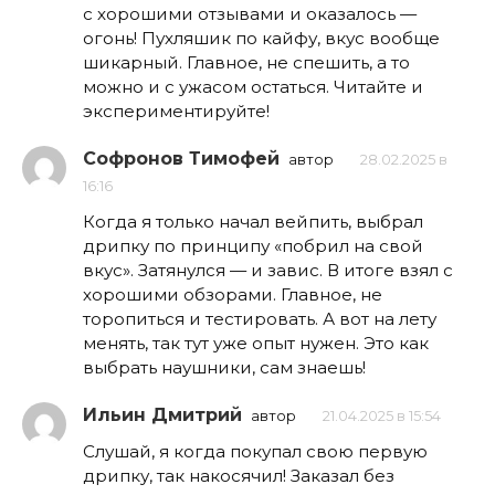
с хорошими отзывами и оказалось —
огонь! Пухляшик по кайфу, вкус вообще
шикарный. Главное, не спешить, а то
можно и с ужасом остаться. Читайте и
экспериментируйте!
Софронов Тимофей
автор
28.02.2025 в
16:16
Когда я только начал вейпить, выбрал
дрипку по принципу «побрил на свой
вкус». Затянулся — и завис. В итоге взял с
хорошими обзорами. Главное, не
торопиться и тестировать. А вот на лету
менять, так тут уже опыт нужен. Это как
выбрать наушники, сам знаешь!
Ильин Дмитрий
автор
21.04.2025 в 15:54
Слушай, я когда покупал свою первую
дрипку, так накосячил! Заказал без