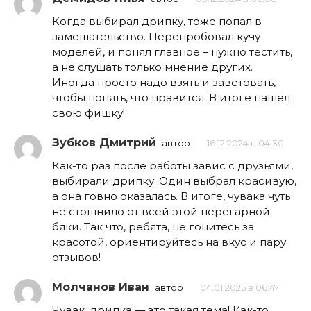
Когда выбирал дрипку, тоже попал в
замешательство. Перепробовал кучу
моделей, и понял главное – нужно тестить,
а не слушать только мнение других.
Иногда просто надо взять и заветовать,
чтобы понять, что нравится. В итоге нашёл
свою фишку!
Зубков Дмитрий
автор
16.12.2024 в 04:30
Как-то раз после работы завис с друзьями,
выбирали дрипку. Один выбрал красивую,
а она говно оказалась. В итоге, чувака чуть
не стошнило от всей этой перегарной
бяки. Так что, ребята, не гонитесь за
красотой, ориентируйтесь на вкус и пару
отзывов!
Молчанов Иван
автор
04.01.2025 в 06:47
Чувак, дрипка — это такая тема! Как-то