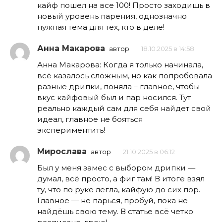
кайф пошел на все 100! Просто заходишь в
новый уровень парения, однозначно
нужная тема для тех, кто в деле!
Анна Макарова
автор
18.10.2025 в 14:58
Анна Макарова: Когда я только начинала,
всё казалось сложным, но как попробовала
разные дрипки, поняла – главное, чтобы
вкус кайфовый был и пар носился. Тут
реально каждый сам для себя найдет свой
идеал, главное не бояться
экспериментить!
Мирослава
автор
21.10.2025 в 06:12
Был у меня замес с выбором дрипки —
думал, всё просто, а фиг там! В итоге взял
ту, что по рукe легла, кайфую до сих пор.
Главное — не парься, пробуй, пока не
найдёшь свою тему. В статье всё четко