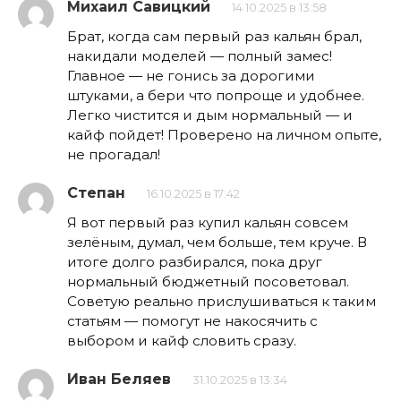
Михаил Савицкий
14.10.2025 в 13:58
Брат, когда сам первый раз кальян брал,
накидали моделей — полный замес!
Главное — не гонись за дорогими
штуками, а бери что попроще и удобнее.
Легко чистится и дым нормальный — и
кайф пойдет! Проверено на личном опыте,
не прогадал!
Степан
16.10.2025 в 17:42
Я вот первый раз купил кальян совсем
зелёным, думал, чем больше, тем круче. В
итоге долго разбирался, пока друг
нормальный бюджетный посоветовал.
Советую реально прислушиваться к таким
статьям — помогут не накосячить с
выбором и кайф словить сразу.
Иван Беляев
31.10.2025 в 13:34