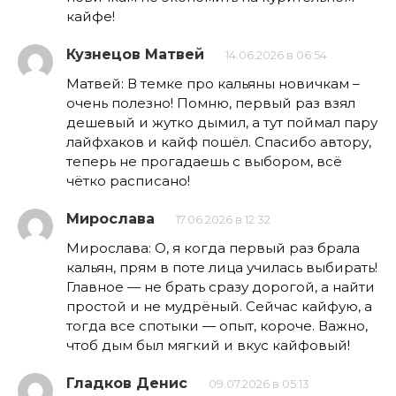
кайфе!
Кузнецов Матвей
14.06.2026 в 06:54
Матвей: В темке про кальяны новичкам –
очень полезно! Помню, первый раз взял
дешевый и жутко дымил, а тут поймал пару
лайфхаков и кайф пошёл. Спасибо автору,
теперь не прогадаешь с выбором, всё
чётко расписано!
Мирослава
17.06.2026 в 12:32
Мирослава: О, я когда первый раз брала
кальян, прям в поте лица училась выбирать!
Главное — не брать сразу дорогой, а найти
простой и не мудрёный. Сейчас кайфую, а
тогда все спотыки — опыт, короче. Важно,
чтоб дым был мягкий и вкус кайфовый!
Гладков Денис
09.07.2026 в 05:13