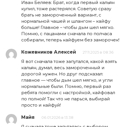
Иван Беляев: Брат, когда первый кальян
купил, тоже растерялся. Советую сразу
брать не замороченный вариант, с
нормальной чашей и шлангом – кайфу
больше! Главное – чтобы дым шел мягко.
Помню, с пацанами сначала по полчаса
собирали, теперь кайфуем без заморочек!
Кожевников Алексей
27.11.2025 в 08:36
Я вот сначала тоже запутался, какой взять
кальян, думал, весь замороченный и
дорогой нужен. Но друг подсказал:
главное — чтобы дым шел мягко, и угли
нормальные были. Помню, первый раз
ребята помогли с настройкой, кайфовал
по полной! Так что не парься, выбирай
просто и кайфуй!
Майя
06.01.2026 в 13:38
Я сначала тоже запуталась с выбором,