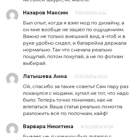
Назаров Максим
11.09.2025 в 14:14
Был опыт, когда я взял мод по дизайну, а
он мне вообще не зашёл по ощущениям.
Важно не только внешний вид, а чтоб и в
руке удобно сидел, и батарейка держала
нормально. Так что сначала реально
пощупай, потом покупай, а не по фоткам
выбирай.
Латышева Анна
10.10.2025 в 05:22
Ой, спасибо за такие советы! Сам пару раз
лоханулся с модами, купил не тот, что надо
было. Теперь точно понимаю, как не
вляпаться. Ваша статья реально помогла
разложить всё по полочкам, кайф!
Варвара Никитина
14.10.2025 в 14:30
Бывает, че, я новичок был, путался с