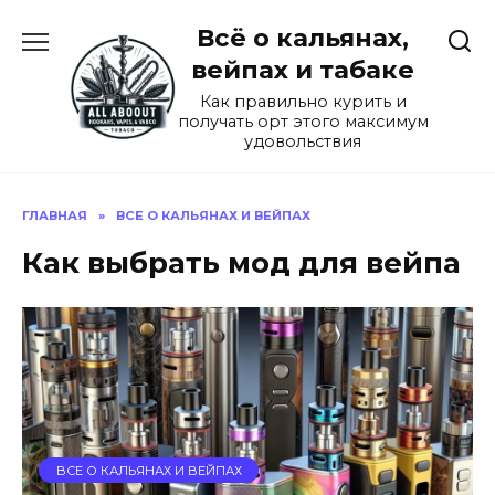
Перейти
Всё о кальянах,
к
содержанию
вейпах и табаке
Как правильно курить и
получать орт этого максимум
удовольствия
ГЛАВНАЯ
»
ВСЕ О КАЛЬЯНАХ И ВЕЙПАХ
Как выбрать мод для вейпа
ВСЕ О КАЛЬЯНАХ И ВЕЙПАХ