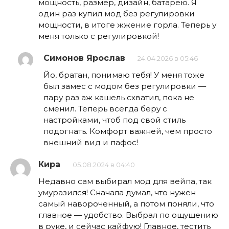
мощность, размер, дизайн, батарею. Я
один раз купил мод без регулировки
мощности, в итоге жжение горла. Теперь у
меня только с регулировкой!
Симонов Ярослав
24.04.2026 в 05:46
Йо, братан, понимаю тебя! У меня тоже
был замес с модом без регулировки —
пару раз аж кашель схватил, пока не
сменил. Теперь всегда беру с
настройками, чтоб под свой стиль
подогнать. Комфорт важней, чем просто
внешний вид и пафос!
Кира
05.08.2024 в 04:40
Недавно сам выбирал мод для вейпа, так
умуразился! Сначала думал, что нужен
самый навороченный, а потом поняли, что
главное — удобство. Выбрал по ощущению
в руке, и сейчас кайфую! Главное, тестить