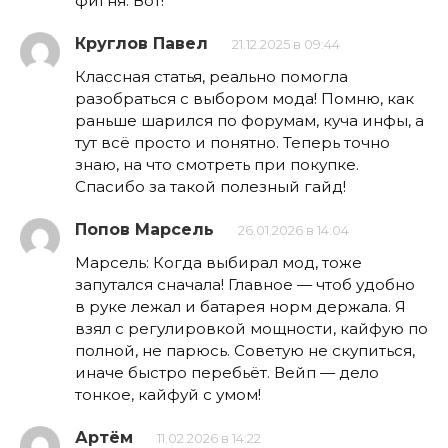
фигня. Вот!
Круглов Павел
21.12.2025 в 09:44
Классная статья, реально помогла
разобраться с выбором мода! Помню, как
раньше шарился по форумам, куча инфы, а
тут всё просто и понятно. Теперь точно
знаю, на что смотреть при покупке.
Спасибо за такой полезный гайд!
Попов Марсель
26.01.2026 в 14:04
Марсель: Когда выбирал мод, тоже
запутался сначала! Главное — чтоб удобно
в руке лежал и батарея норм держала. Я
взял с регулировкой мощности, кайфую по
полной, не парюсь. Советую не скупиться,
иначе быстро перебьёт. Вейп — дело
тонкое, кайфуй с умом!
Артём
11.02.2026 в 14:22