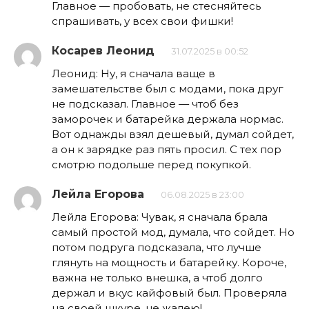
Главное — пробовать, не стесняйтесь
спрашивать, у всех свои фишки!
Косарев Леонид
31.07.2025 в 00:52
Леонид: Ну, я сначала ваще в
замешательстве был с модами, пока друг
не подсказал. Главное — чтоб без
заморочек и батарейка держала нормас.
Вот однажды взял дешевый, думал сойдет,
а он к зарядке раз пять просил. С тех пор
смотрю подольше перед покупкой.
Лейла Егорова
06.08.2025 в 23:00
Лейла Егорова: Чувак, я сначала брала
самый простой мод, думала, что сойдет. Но
потом подруга подсказала, что лучше
глянуть на мощность и батарейку. Короче,
важна не только внешка, а чтоб долго
держал и вкус кайфовый был. Проверяла
на своей шкуре, не жалею!