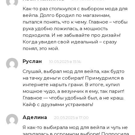
Как-то раз столкнулся с выбором мода для
вейпа. Долго бродил по магазинам,
пытался понять, что к чему. Главное – чтобы
рука удобно ложилась, а мощность
подходила. И не забывайте про дизайн!
Когда увидел свой идеальный – сразу
понял, это мой.
Руслан
10.05.2025 в 15:14
Слушай, выбрал мод для вейпа, как будто
на тачку деньги собирал! Примудрился в
интернете нарыть грани. В итоге, купил
мощное чудо, а везунчик я ему, так парит!
Главное — чтобы удобный был, а не краш.
Кайф с друзьями устраивать!
Аделина
20.05.2025 в 17:00
Я как-то выбирала мод для вейпа и чуть не
запуталась в огромном выборе! Попросила