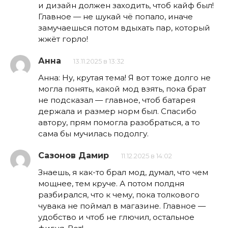
и дизайн должен заходить, чтоб кайф был!
Главное — не шукай чё попало, иначе
замучаешься потом вдыхать пар, который
жжёт горло!
Анна
13.11.2025 в 13:32
Анна: Ну, крутая тема! Я вот тоже долго не
могла понять, какой мод взять, пока брат
не подсказал — главное, чтоб батарея
держала и размер норм был. Спасибо
автору, прям помогла разобраться, а то
сама бы мучилась подолгу.
Сазонов Дамир
11.12.2025 в 14:02
Знаешь, я как-то брал мод, думал, что чем
мощнее, тем круче. А потом полдня
разбирался, что к чему, пока толкового
чувака не поймал в магазине. Главное —
удобство и чтоб не глючил, остальное