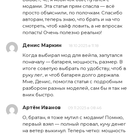
модами. Эта статья прям спасла — всё
просто объяснили, по полочкам. Спасибо
авторам, теперь знаю, что брать и на что
смотреть, чтоб кайф ловить, а не впросак
попасть! Очень полезно реально!
Денис Маркин
18.10.2025 в 11:18
Когда выбирал мод для вейпа, запутался
поначалу — батарея, мощность, размер. В
итоге советую выбрать по удобству, чтоб в
руку лег, и чтоб батарея долго держала.
Мне, Денис, помогла статья с подробным
разбором разных моделей, сам бы я так не
вник быстро.
Артём Иванов
09.11.2025 в 08:46
О, братан, я тоже мутил с модами! Помню,
первый взял — полный провал, кучу денег
на ветер выкинул. Теперь четко: мощность