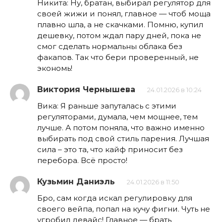
Никита: Ну, братан, выбирал регулятор для
своей жижи и понял, главное — чтоб моща
плавно шла, а не скачками. Помню, купил
дешевку, потом ждал пару дней, пока не
смог сделать нормальны облака без
факапов. Так что бери проверенный, не
экономь!
Виктория Чернышева
24.01.2026 в 10:24
Вика: Я раньше запуталась с этими
регуляторами, думала, чем мощнее, тем
лучше. А потом понялa, что важно именно
выбирать под свой стиль парения. Лучшая
сила – это та, что кайф приносит без
перебора. Всё просто!
Кузьмин Даниэль
24.01.2026 в 11:50
Бро, сам когда искал регулировку для
своего вейпа, попал на кучу фигни. Чуть не
угробил девайс! Главное — брать