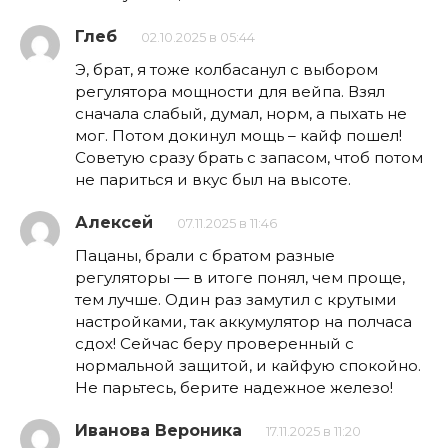
Глеб
02.10.2025 в 05:44
Э, брат, я тоже колбасанул с выбором
регулятора мощности для вейпа. Взял
сначала слабый, думал, норм, а пыхать не
мог. Потом докинул мощь – кайф пошел!
Советую сразу брать с запасом, чтоб потом
не париться и вкус был на высоте.
Алексей
07.11.2025 в 11:46
Пацаны, брали с братом разные
регуляторы — в итоге понял, чем проще,
тем лучше. Один раз замутил с крутыми
настройками, так аккумулятор на полчаса
сдох! Сейчас беру проверенный с
нормальной защитой, и кайфую спокойно.
Не парьтесь, берите надежное железо!
Иванова Вероника
17.11.2025 в 11:20