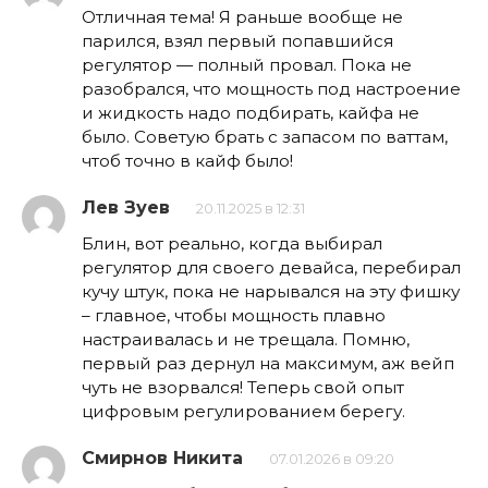
Отличная тема! Я раньше вообще не
парился, взял первый попавшийся
регулятор — полный провал. Пока не
разобрался, что мощность под настроение
и жидкость надо подбирать, кайфа не
было. Советую брать с запасом по ваттам,
чтоб точно в кайф было!
Лев Зуев
20.11.2025 в 12:31
Блин, вот реально, когда выбирал
регулятор для своего девайса, перебирал
кучу штук, пока не нарывался на эту фишку
– главное, чтобы мощность плавно
настраивалась и не трещала. Помню,
первый раз дернул на максимум, аж вейп
чуть не взорвался! Теперь свой опыт
цифровым регулированием берегу.
Смирнов Никита
07.01.2026 в 09:20