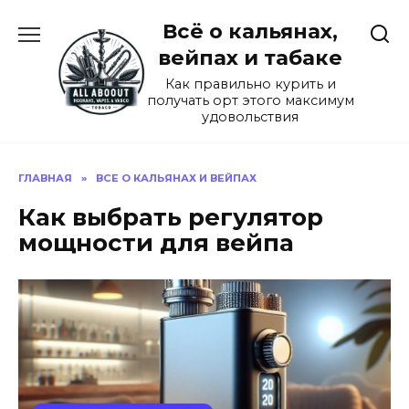
Перейти
Всё о кальянах,
к
содержанию
вейпах и табаке
Как правильно курить и
получать орт этого максимум
удовольствия
ГЛАВНАЯ
»
ВСЕ О КАЛЬЯНАХ И ВЕЙПАХ
Как выбрать регулятор
мощности для вейпа