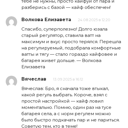
тебе не нужны, просто кайфуй от пара и
разберись с базой — кайф обеспечен!
Волкова Елизавета
24.08.2025 в 12:20
Спасибо, суперполезно! Долго юзала
старый регулятор, ставила ватт на
максимум и вкус просто терялся. Перешла
на регулируемый, подобрала комфортные
ватты и тягу — стало гораздо кайфовее и
батарея живет дольше. — Волкова
Елизавета
Вячеслав
13.09.2025 в 16:12
Вячеслав: Бро, я сначала тоже втыкал,
какой регуль выбрать. Короче, взял с
простой настройкой — кайф ловил
моментально. Помню, один раз на тусе
батарея села, а с норм регулем можно
было быстро подкачать пар и не париться.
Советую тем, кто в теме!