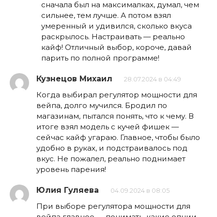
сначала был на максималках, думал, чем
сильнее, тем лучше. А потом взял
умеренный и удивился, сколько вкуса
раскрылось. Настраивать — реально
кайф! Отличный выбор, короче, давай
парить по полной программе!
Кузнецов Михаил
28.07.2024 в 04:49
Когда выбирал регулятор мощности для
вейпа, долго мучился. Бродил по
магазинам, пытался понять, что к чему. В
итоге взял модель с кучей фишек —
сейчас кайф угараю. Главное, чтобы было
удобно в руках, и подстраивалось под
вкус. Не пожалел, реально поднимает
уровень парения!
Юлия Гуляева
04.09.2024 в 08:05
При выборе регулятора мощности для
вейпа главное — понимать, какие опции