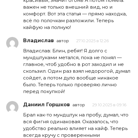
красивый, значит огонь! А потом поняла:
важен не только внешний вид, но и
комфорт. Вот эта статья — прямо находка,
всё по полочкам разложили. Теперь
кайфую на полную!
Владислав
автор
27.10.2025 в 12:26
Владислав: Блин, ребят! Я долго с
мундштуками метался, пока не понял —
главное, чтоб удобно в рот заходил и не
скользил. Один раз взял недорогой, думал
сойдет, а потом дуло вообще никакое
было. Теперь только проверяю лично
перед покупкой!
Даниил Горшков
автор
29.10.2025 в 09:16
Брал как-то мундштук на пробу, думал, что
вся фигня одинаковая. Оказалось, что
удобство реально влияет на кайф. Теперь
всегда кручу с проверенными