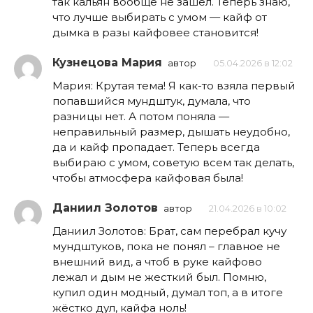
так кальян вообще не зашёл. Теперь знаю,
что лучше выбирать с умом — кайф от
дымка в разы кайфовее становится!
Кузнецова Мария
автор
05.04.2026 в 12:02
Мария: Крутая тема! Я как-то взяла первый
попавшийся мундштук, думала, что
разницы нет. А потом понялa —
неправильный размер, дышать неудобно,
да и кайф пропадает. Теперь всегда
выбираю с умом, советую всем так делать,
чтобы атмосфера кайфовая была!
Даниил Золотов
автор
21.04.2026 в 10:02
Даниил Золотов: Брат, сам перебрал кучу
мундштуков, пока не понял – главное не
внешний вид, а чтоб в руке кайфово
лежал и дым не жесткий был. Помню,
купил один модный, думал топ, а в итоге
жёстко дул, кайфа ноль!