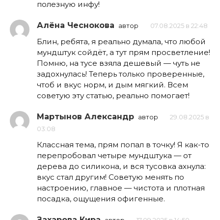
полезную инфу!
Алёна Чеснокова
автор
07.08.2025 в 22:48
Блин, ребята, я реально думала, что любой
мундштук сойдёт, а тут прям просветление!
Помню, на тусе взяла дешевый — чуть не
задохнулась! Теперь только проверенные,
чтоб и вкус норм, и дым мягкий. Всем
советую эту статью, реально помогает!
Мартынов Александр
автор
29.08.2025 в
03:08
Классная тема, прям попал в точку! Я как-то
перепробовал четыре мундштука — от
дерева до силикона, и вся тусовка ахнула:
вкус стал другим! Советую менять по
настроению, главное — чистота и плотная
посадка, ощущения офигенные.
Захарова Кира