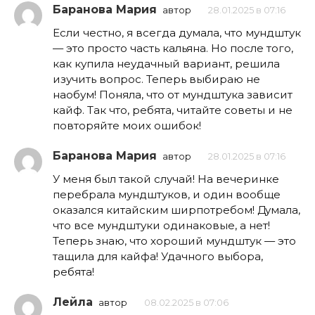
Баранова Мария
автор
28.01.2025 в 07:16
Если честно, я всегда думала, что мундштук
— это просто часть кальяна. Но после того,
как купила неудачный вариант, решила
изучить вопрос. Теперь выбираю не
наобум! Поняла, что от мундштука зависит
кайф. Так что, ребята, читайте советы и не
повторяйте моих ошибок!
Баранова Мария
автор
28.01.2025 в 07:16
У меня был такой случай! На вечеринке
перебрала мундштуков, и один вообще
оказался китайским ширпотребом! Думала,
что все мундштуки одинаковые, а нет!
Теперь знаю, что хороший мундштук — это
тащила для кайфа! Удачного выбора,
ребята!
Лейла
автор
08.02.2025 в 07:06