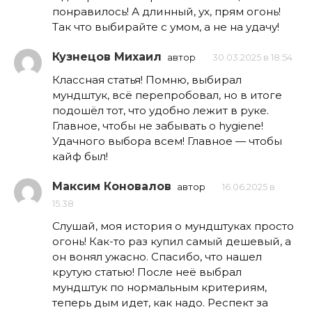
понравилось! А длинный, ух, прям огонь!
Так что выбирайте с умом, а не на удачу!
Кузнецов Михаил
автор
30.03.2025 в 18:54
Классная статья! Помню, выбирал
мундштук, всё перепробовал, но в итоге
подошёл тот, что удобно лежит в руке.
Главное, чтобы не забывать о hygiene!
Удачного выбора всем! Главное — чтобы
кайф был!
Максим Коновалов
автор
16.06.2025 в
15:38
Слушай, моя история о мундштуках просто
огонь! Как-то раз купил самый дешевый, а
он вонял ужасно. Спасибо, что нашел
крутую статью! После неё выбрал
мундштук по нормальным критериям,
теперь дым идет, как надо. Респект за