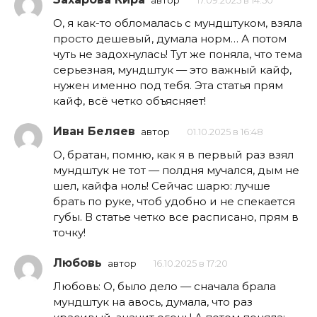
автор
17.09.2025 в 14:50
О, я как-то обломалась с мундштуком, взяла
просто дешевый, думала норм… А потом
чуть не задохнулась! Тут же поняла, что тема
серьезная, мундштук — это важный кайф,
нужен именно под тебя. Эта статья прям
кайф, всё четко объясняет!
Иван Беляев
автор
01.10.2025 в 16:48
О, братан, помню, как я в первый раз взял
мундштук не тот — полдня мучался, дым не
шел, кайфа ноль! Сейчас шарю: лучше
брать по руке, чтоб удобно и не спекается
губы. В статье четко все расписано, прям в
точку!
Любовь
автор
16.10.2025 в 17:20
Любовь: О, было дело — сначала брала
мундштук на авось, думала, что раз