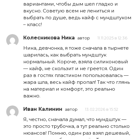
вариантами, чтобы дым шел гладко и
вкусно. Советую всем не лениться и
выбрать по душе, ведь кайф с мундштуком
– класс!
Колесникова Ника
автор
11.11.2025 в 12:36
Ника, девчонка, я тоже сначала в тырнете
шарилась, как выбрать мундштук
нормальный. Короче, взяла силиконовый
— кайф, не скользит и не греется. Один
раз в гостях пластиком попользовалась —
жара шла, весь кайф пропал! Так что глянь
на материал и комфорт, это реально
важно.
Иван Калинин
автор
13.02.2026 в 15:52
Я, честно, сначала думал, что мундштук —
это просто трубочка, а тут реально столько
нюансов! Помню, один раз взял дешевый,