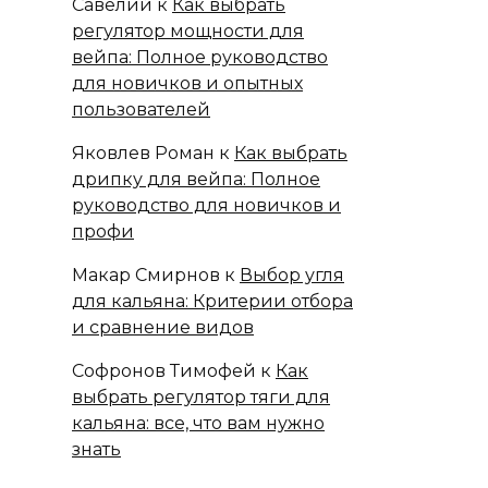
Савелий
к
Как выбрать
регулятор мощности для
вейпа: Полное руководство
для новичков и опытных
пользователей
Яковлев Роман
к
Как выбрать
дрипку для вейпа: Полное
руководство для новичков и
профи
Макар Смирнов
к
Выбор угля
для кальяна: Критерии отбора
и сравнение видов
Софронов Тимофей
к
Как
выбрать регулятор тяги для
кальяна: все, что вам нужно
знать