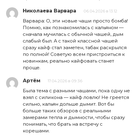
Николаева Варвара
06.04.2026 в 13:12
Варвара: О, эти новые чаши просто бомба!
Помню, как познакомилась с кальяном —
сначала мучилась с обычной чашей, дым
слабый был. А с такой классной чашей
сразу кайф стал заметен, табак раскрылся
по полной! Советую всем пристроиться к
новинкам, реально кайфовать станет
проще.
Артём
17.04.2026 в 09:36
Была тема с разными чашами, пока одну не
взял с силикона — кайф ловлю! Не греется
сильно, кальян дольше дымит. Вот бы
больше таких обзоров с реальными
замерами тепла и дымности, чтобы сразу
понимать, что брать на встречу с
корешами.