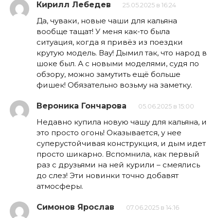
Кирилл Лебедев
25.05.2025 в 16:24
Да, чуваки, новые чаши для кальяна
вообще тащат! У меня как-то была
ситуация, когда я привёз из поездки
крутую модель. Вау! Дымил так, что народ в
шоке был. А с новыми моделями, судя по
обзору, можно замутить ещё больше
фишек! Обязательно возьму на заметку.
Вероника Гончарова
05.06.2025 в 15:00
Недавно купила новую чашу для кальяна, и
это просто огонь! Оказывается, у нее
суперустойчивая конструкция, и дым идет
просто шикарно. Вспомнила, как первый
раз с друзьями на ней курили – смеялись
до слез! Эти новинки точно добавят
атмосферы.
Симонов Ярослав
07.06.2025 в 14:16