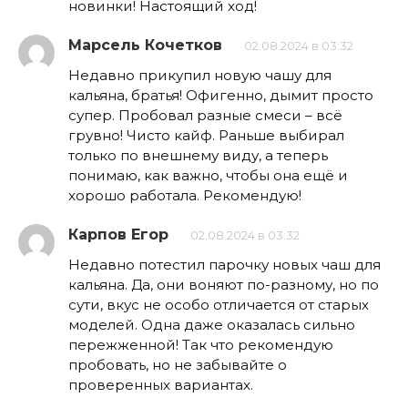
новинки! Настоящий ход!
Марсель Кочетков
02.08.2024 в 03:32
Недавно прикупил новую чашу для
кальяна, братья! Офигенно, дымит просто
супер. Пробовал разные смеси – всё
грувно! Чисто кайф. Раньше выбирал
только по внешнему виду, а теперь
понимаю, как важно, чтобы она ещё и
хорошо работала. Рекомендую!
Карпов Егор
02.08.2024 в 03:32
Недавно потестил парочку новых чаш для
кальяна. Да, они воняют по-разному, но по
сути, вкус не особо отличается от старых
моделей. Одна даже оказалась сильно
пережженной! Так что рекомендую
пробовать, но не забывайте о
проверенных вариантах.