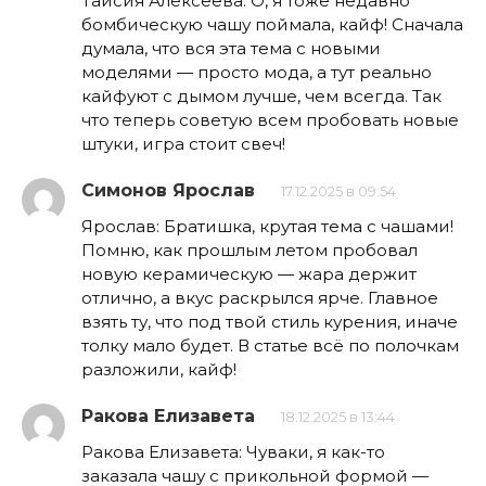
Таисия Алексеева: О, я тоже недавно
бомбическую чашу поймала, кайф! Сначала
думала, что вся эта тема с новыми
моделями — просто мода, а тут реально
кайфуют с дымом лучше, чем всегда. Так
что теперь советую всем пробовать новые
штуки, игра стоит свеч!
Симонов Ярослав
17.12.2025 в 09:54
Ярослав: Братишка, крутая тема с чашами!
Помню, как прошлым летом пробовал
новую керамическую — жара держит
отлично, а вкус раскрылся ярче. Главное
взять ту, что под твой стиль курения, иначе
толку мало будет. В статье всё по полочкам
разложили, кайф!
Ракова Елизавета
18.12.2025 в 13:44
Ракова Елизавета: Чуваки, я как-то
заказала чашу с прикольной формой —