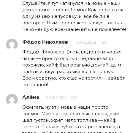
Слушайте, я тут наткнулся на новые чаши
для кальяна, просто бомба! Как-то раз взял
одну из них на тусовку, и все были в
восторге! Дым просто жесть, вкус – огонь!
Рекомендую всем заценить, не пожалеете!
Фёдор Николаев
16.10.2025 в 14:48
Фёдор Николаев: Блин, видел эти новые
чаши — просто огонь! Я недавно взял
похожую, кайф был реально другой, дым
плотный, вкус раскрывался на полную.
Всем советую, кто ещё не тестил — зайдёт
по полной!
Алёна
26.10.2025 в 13:14
Офигеть, ну эти новые чаши просто
космос! У меня недавно была такая, дым
шел густой, жрет мало топлива — кайф
просто. Раньше зубы на старые клепал, а