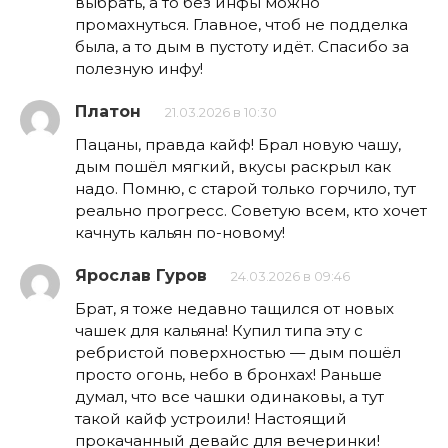
выбрать, а то без инфы можно
промахнуться. Главное, чтоб не подделка
была, а то дым в пустоту идёт. Спасибо за
полезную инфу!
Платон
21.03.2026 в 10:30
Пацаны, правда кайф! Брал новую чашу,
дым пошёл мягкий, вкусы раскрыл как
надо. Помню, с старой только горчило, тут
реально прогресс. Советую всем, кто хочет
качнуть кальян по-новому!
Ярослав Гуров
24.03.2026 в 09:46
Брат, я тоже недавно тащился от новых
чашек для кальяна! Купил типа эту с
ребристой поверхностью — дым пошёл
просто огонь, небо в бронхах! Раньше
думал, что все чашки одинаковы, а тут
такой кайф устроили! Настоящий
прокачанный девайс для вечеринки!