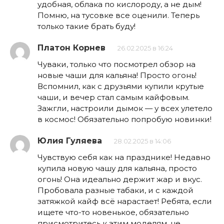
удобная, облака по кислороду, а не дым!
Помню, на тусовке все оценили. Теперь
только такие брать буду!
Платон Корнев
26.02.2025 в 16:24
Чуваки, только что посмотрел обзор на
новые чаши для кальяна! Просто огонь!
Вспомнил, как с друзьями купили крутые
чаши, и вечер стал самым кайфовым.
Зажгли, настроили дымок — у всех улетело
в космос! Обязательно попробую новинки!
Юлия Гуляева
28.02.2025 в 14:06
Чувствую себя как на празднике! Недавно
купила новую чашу для кальяна, просто
огонь! Она идеально держит жар и вкус.
Пробовала разные табаки, и с каждой
затяжкой кайф всё нарастает! Ребята, если
ищете что-то новенькое, обязательно
присмотритесь к этим моделям, не