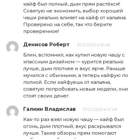
кайф был полный, дым прям растёкся!
Советую не экономить, выбор хорошей
чаши реально влияет на кайф от кальяна.
Проверено на себе, так что берите
проверенное!
Денисов Роберт
29.12.2025 в 12:48
Блин, вспомнил, как купил новую чашу с
классным дизайном — курится реально
лучше, дым плотнее и вкус ярче. Раньше
мучился с обычными, а теперь кайфую по
полной. Если кайфуешь от кальяна,
советую попробовать новые модели, они
стоят своих денег.
Галкин Владислав
17.02.2026 в 01:48
Как-то раз взял новую чашу — кайф был
огонь, дым плотный, вкус раскрывался
лучше. Такие обзоры прям помогают