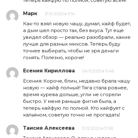
теперь кайфую по полной, советую всем!
Марк
31.10.2025 в 11:14
Как-то взял новую чашу, думал, кайф будет,
а дым шел просто так, без вкуса. Тут еще
увидел обзор — реально разобрали, какие
лучше для разных миксов. Теперь буду
точнее выбирать, чтобы не зря деньги
гонять. Полезно, короче!
Есения Кириллова
04.11.2025 в 11:48
Есения: Короче, блин, недавно брала чашу
новую — кайф полный! Тяга стала ровнее,
время курева дольше, угли не сгорели
быстро. У меня раньше фигня была, а
теперь кайфую по полной. Кто кайфует с
кальяном, советую точно не прогадать!
Таисия Алексеева
13.12.2025 в 11:38