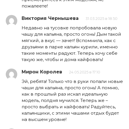
пожалеете!
Виктория Чернышева
31.03.2025 в 18:50
Недавно на тусовке попробовала новую
чашу для кальяна, просто огонь! Дым такой
мягкий, а вкус — зачет! Вспомнила, как с
друзьями в парке кальян курили, именно
такие моменты радуют. Теперь хочу себе
такую же, чтобы и дома кайфовать!
Мирон Королев
24.05.2025 в 17:10
Эй, ребята! Только что в руки попали новые
чаши для кальяна, просто огонь! А помню,
как в прошлый раз искал идеальную
модель, полдня мучился. Теперь же –
просто выбрать и кайфовать! Радуйтесь,
кальянщики, с этими чашами отдых будет
на высшем уровне!