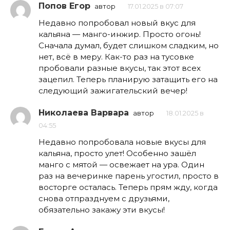
Попов Егор
автор
17.01.2025 в 07:07
Недавно попробовал новый вкус для
кальяна — манго-инжир. Просто огонь!
Сначала думал, будет слишком сладким, но
нет, всё в меру. Как-то раз на тусовке
пробовали разные вкусы, так этот всех
зацепил. Теперь планирую затащить его на
следующий зажигательский вечер!
Николаева Варвара
автор
18.01.2025 в
04:55
Недавно попробовала новые вкусы для
кальяна, просто улет! Особенно зашёл
манго с мятой — освежает на ура. Один
раз на вечеринке парень угостил, просто в
восторге осталась. Теперь прям жду, когда
снова отпразднуем с друзьями,
обязательно закажу эти вкусы!