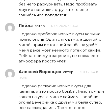
без него раскуривать. Надо пробовать
другие новинки, вдруг что-то еще
зашибенное попадется!
Лейла
автор
12.09.2024 в 04:48
Недавно пробовал новые вкусы кальяна —
прямо огонь! Один с ягодами, а другой с
мятой, прям в этот зной зашёл на ура! У
меня даже мозг немного потек от кайфа.
Ребята, советую заценить, не пожалеете,
атмосфера просто улёт!
Алексей Воронцов
автор
15.09.2024 в
05:50
Недавно раскусил новые вкусы для
кальяна, и это просто бомба! Лимон с чили
зашел на ура, а мята с лаймом – вообще
огонь! Вечеринка с друзьями была супер,
все наслаждались. Так что теперь