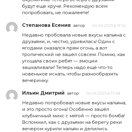
будут еще круче. Рекомендую всем
попробовать, не пожалеете!
Степанова Есения
автор
04.04.2025 в 13:24
Недавно пробовала новые вкусы кальяна с
друзьями, и, честно, удивилась! Один с
ягодами оказался прям огонь, а вот
тропический не зашёл совсем. Помню, как
угощала своих ребят — эмоции
зашкаливали! Теперь надо ещё что-то
новенькое искать, чтобы разнообразить
вечеринку.
Ильин Дмитрий
автор
04.04.2025 в 13:48
Недавно попробовал новые вкусы кальяна,
и это просто огонь! Особенно зашёл
клубничный микс с мятой — просто бомба!
Вспомнил, как с друзьями на берегу реки
вечером курили кальян и делились