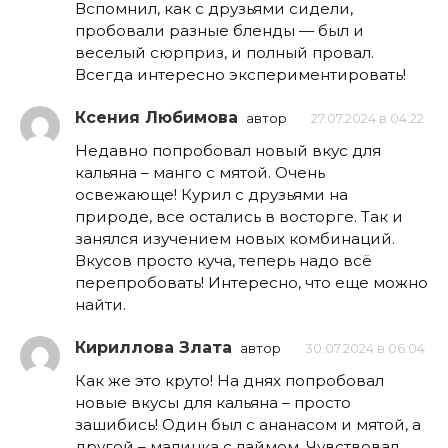
Вспомнил, как с друзьями сидели,
пробовали разные бленды — был и
веселый сюрприз, и полный провал.
Всегда интересно экспериментировать!
Ксения Любимова
автор
27.07.2024 в 04:22
Недавно попробовал новый вкус для
кальяна – манго с мятой. Очень
освежающе! Курил с друзьями на
природе, все остались в восторге. Так и
занялся изучением новых комбинаций.
Вкусов просто куча, теперь надо всё
перепробовать! Интересно, что еще можно
найти.
Кириллова Злата
автор
30.07.2024 в 06:04
Как же это круто! На днях попробовал
новые вкусы для кальяна – просто
зашибись! Один был с ананасом и мятой, а
другой – малинка с лаймом. Чувствовал