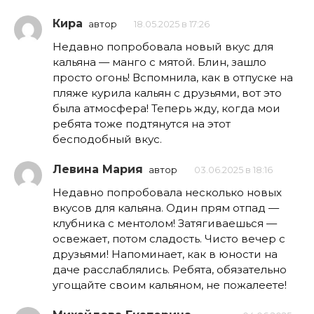
Кира
автор
18.05.2025 в 17:26
Недавно попробовала новый вкус для
кальяна — манго с мятой. Блин, зашло
просто огонь! Вспомнила, как в отпуске на
пляже курила кальян с друзьями, вот это
была атмосфера! Теперь жду, когда мои
ребята тоже подтянутся на этот
бесподобный вкус.
Левина Мария
автор
03.06.2025 в 18:16
Недавно попробовала несколько новых
вкусов для кальяна. Один прям отпад —
клубника с ментолом! Затягиваешься —
освежает, потом сладость. Чисто вечер с
друзьями! Напоминает, как в юности на
даче расслаблялись. Ребята, обязательно
угощайте своим кальяном, не пожалеете!