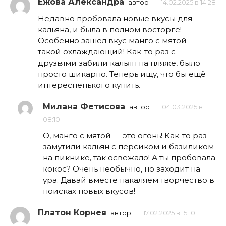
Ежова Александра
автор
14.02.2025 в 14:28
Недавно пробовала новые вкусы для
кальяна, и была в полном восторге!
Особенно зашёл вкус манго с мятой —
такой охлаждающий! Как-то раз с
друзьями забили кальян на пляже, было
просто шикарно. Теперь ищу, что бы ещё
интересненького купить.
Милана Фетисова
автор
04.03.2025 в
08:10
О, манго с мятой — это огонь! Как-то раз
замутили кальян с персиком и базиликом
на пикнике, так освежало! А ты пробовала
кокос? Очень необычно, но заходит на
ура. Давай вместе накаляем творчество в
поисках новых вкусов!
Платон Корнев
автор
17.02.2025 в 15:10