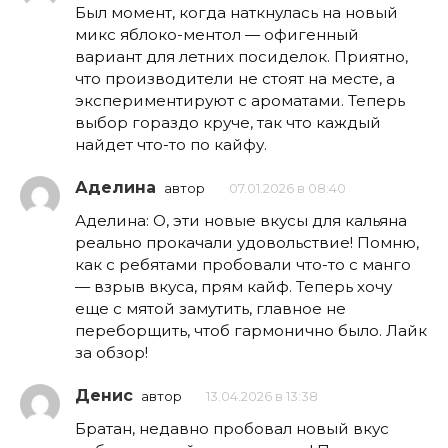
Был момент, когда наткнулась на новый
микс яблоко-ментол — офигенный
вариант для летних посиделок. Приятно,
что производители не стоят на месте, а
экспериментируют с ароматами. Теперь
выбор гораздо круче, так что каждый
найдет что-то по кайфу.
Аделина
автор
07.01.2026 в 08:40
Аделина: О, эти новые вкусы для кальяна
реально прокачали удовольствие! Помню,
как с ребятами пробовали что-то с манго
— взрыв вкуса, прям кайф. Теперь хочу
еще с мятой замутить, главное не
переборщить, чтоб гармонично было. Лайк
за обзор!
Денис
автор
13.04.2026 в 13:38
Братан, недавно пробовал новый вкус