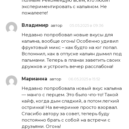
полным! Рекомендую всем, кто любит
экспериментировать с кальяном. Не
пожалеете!
Владимир
автор
05.05.2025 в 09:36
Недавно попробовал новые вкусы для
кальяна, вообще огонь! Особенно удивил
фруктовый микс – как будто на юг попал.
Вспомнил, как в отпуске кальян дымил под
пальмами. Теперь в планах заветить своих
дружков и устроить вечер расслабона!
Марианна
автор
06.05.2025 в 15:52
Недавно попробовала новый вкус кальяна
— манго с перцем. Это было что-то! Такой
кайф, когда дым сладкий, а потом легкий
остринка! На вечеринке просто взорвал.
Спасибо автору за совет, теперь буду
постоянно брать с собой на встречи с
друзьями. Огонь!