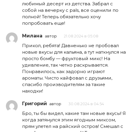
любимый десерт из детства. Забрал с
собой на вечерку с pals, все оценили по
полной! Теперь обязательно хочу
попробовать еще!
Милана
автор
21.08.2024 в 05:08
Прикол, ребята! Давненько не пробовал
новые вкусы для кальяна, а тут наткнулся на
просто бомбу — фруктовый микс! На
удивление, так четко раскрывается.
Понравилось, как задорно играют
ароматы. Чисто кайфовал с друзьями,
спасибо производителям за такие
находки!
Григорий
автор
30.08.2024 в 04:54
Бро, ты бы видел, какие там новые вкусы! Я
когда затянулся этим ягодным миксом,
прям улетел на райский остров! Смешал с