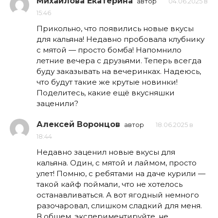
Михайлова Екатерина
автор
04.06.2025 в
15:46
Прикольно, что появились новые вкусы
для кальяна! Недавно пробовала клубнику
с мятой — просто бомба! Напомнило
летние вечера с друзьями. Теперь всегда
буду заказывать на вечеринках. Надеюсь,
что будут такие же крутые новинки!
Поделитесь, какие ещё вкусняшки
заценили?
Алексей Воронцов
автор
18.06.2025 в
18:44
Недавно заценил новые вкусы для
кальяна. Один, с мятой и лаймом, просто
улет! Помню, с ребятами на даче курили —
такой кайф поймали, что не хотелось
останавливаться. А вот ягодный немного
разочаровал, слишком сладкий для меня.
В общем, экспериментируйте, не