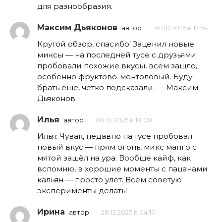
для разнообразия.
Максим Дьяконов
автор
16.08.2025 в 17:54
Крутой обзор, спасибо! Заценил новые
миксы — на последней тусе с друзьями
пробовали похожие вкусы, всем зашло,
особенно фруктово-ментоловый. Буду
брать ещё, чётко подсказали. — Максим
Дьяконов
Илья
автор
06.10.2025 в 18:08
Илья: Чувак, недавно на тусе пробовал
новый вкус — прям огонь, микс манго с
мятой зашёл на ура. Вообще кайф, как
вспомню, в хорошие моменты с пацанами
кальян — просто улёт. Всем советую
эксперименты делать!
Ирина
автор
28.12.2025 в 04:10