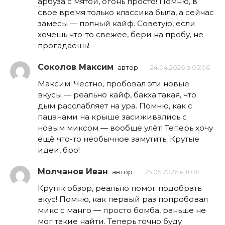
арбуза с мятой, огонь просто! Помню, в
свое время только классика была, а сейчас
замесы — полный кайф. Советую, если
хочешь что-то свежее, бери на пробу, не
прогадаешь!
Соколов Максим
автор
24.04.2026 в 05:06
Максим: Честно, пробовал эти новые
вкусы — реально кайф, бакха такая, что
дым расслабляет на ура. Помню, как с
пацанами на крыше засиживались с
новым миксом — вообще улёт! Теперь хочу
ещё что-то необычное замутить. Крутые
идеи, бро!
Молчанов Иван
автор
25.05.2026 в 11:06
Крутяк обзор, реально помог подобрать
вкус! Помню, как первый раз попробовал
микс с манго — просто бомба, раньше не
мог такие найти. Теперь точно буду