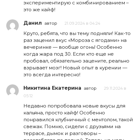
экспериментирую с комбинированием –
это же кайф!
Данил
автор
21.09.2024 в 04:24
Круто, ребята, что вы тему подняли! Как-то
раз заценил вкус «Мороза с ягодами» на
вечеринке — вообще огонь! Особенно
когда жара под 30. Если кто еще не
пробовал, обязательно зацените, реально
взрывает мозг! Новый опыт в курении —
это всегда интересно!
Никитина Екатерина
автор
29.11.2024 в
05:12
Недавно попробовала новые вкусы для
кальяна, просто кайф! Особенно
понравился клубничный с ментолом, такой
свежак. Помню, сидели с друзьями на
террасе, дымок и разговоры –