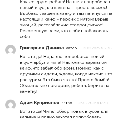
Как же круто, ребята! На днях попробовал
новый вкус для кальяна – просто космос!
Вдобавок зашел в лавку и там наткнулся на
настоящий кайф – персик с мятой! Взрыв
эмоций, расслабление стопроцентное!
Рекомендую всем, кто любит побаловать
себя!
Григорьев Даниил
автор
21.02.2025 в 12:36
Вот это да! Недавно попробовал новый
вкус – арбуз и мята! Настолько взрывной
кайф, что забыл обо всём. Помню, как с
друзьями сидели, ждали, когда наконец-то
раскурим. Это было что-то! Просто бомба!
Обязательно повторим, ребята, берите на
заметку!
Адам Куприянов
автор
26.02.2025 в 17:58
Вот это да! Читал обзор новых вкусов для
кальяна и прямо захотел попробовать.