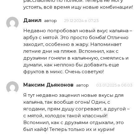
расслабляло по полной. Теперь не могу
устоять, всё время ищу новые комбинации!
Данил
автор
29.12.2024 в 07:23
Недавно попробовал новый вкус кальяна –
арбуз с мятой. Это просто бомба! Отлично
заходит, особенно в жару. Напоминает
летние дни на пляже. Вспомнил, как с
друзьями гоняли в кальянную, смеялись и
думали, как неплохо бы добавить еще
фруктов в микс. Очень советую!
Максим Дьяконов
автор
03.01.2025 в 06:03
Я тут недавно заценил новые вкусы для
кальяна, так вообще огонь! Один, с
ягодами, прям душу согревает, а другой –
с мятой, холодок такой классный!
Вспомнил, как с друзьями отдыхали, это
был кайф! Теперь только их и курим!