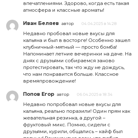
впечатлениями. Здорово, когда есть такая
атмосфера и классные ароматы!
Иван Беляев
автор
04.04.2025 в 14:28
Недавно пробовал новые вкусы для
кальяна и был в восторге! Особенно зашел
клубничный-мятный — просто бомба!
Напоминает летние вечеринки на даче. На
днях с друзьями собираемся заново
протестировать, так что жду не дождусь,
что нам понравится больше. Классное
времяпровождение!
Попов Егор
автор
06.04.2025 в 18:34
Недавно попробовал новые вкусы для
кальяна, реально поразили! Один прям как
жевательная резинка, а другой –
фруктовый микс. Помню, сидели с
друзьями, курили, общались – кайф был