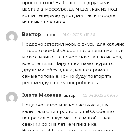
просто огонь! На балконе с друзьями
царила атмосфера, дым шёл, как из-под
котла. Теперь жду, когда у нас в городе
новинки появятся.
Виктор
автор
01.04.2025 в 18:36
Недавно затestил новые вкусы для кальяна
– просто бомба! Особенно зацепил мятный
микс с манго. На вечеринке зашло на ура,
все оценили. Пару дней назад курил с
друзьями, обсуждали, какие ароматы
самые топовые. Точно буду повторять,
рекомендую всем попробовать!
Злата Михеева
автор
02.04.2025 в 09:46
Недавно затестила новые вкусы для
кальяна, и они просто огонь! Особенно
понравился вкус манго с мятой — как
свежий сок на летнем пикнике.
Вкуснятина! Теперь вечера с друзьями