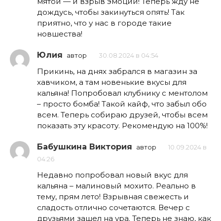
мятой — и взрыв эмоций! Теперь жду не
дождусь, чтобы закинуться опять! Так
приятно, что у нас в городе такие
новшества!
Юлия
автор
30.08.2024 в 04:54
Прикинь, на днях забрался в магазин за
хавчиком, а там новенькие вкусы для
кальяна! Попробовал клубнику с ментолом
– просто бомба! Такой кайф, что забыл обо
всем. Теперь собираю друзей, чтобы всем
показать эту красоту. Рекомендую на 100%!
Бабушкина Виктория
автор
10.09.2024 в
04:26
Недавно попробовал новый вкус для
кальяна – малиновый мохито. Реально в
тему, прям лето! Взрывная свежесть и
сладость отлично сочетаются. Вечер с
друзьями зашел на ура. Теперь не знаю, как