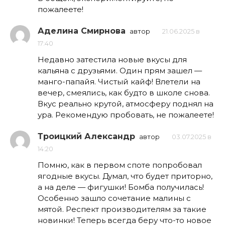
пожалеете!
Аделина Смирнова
автор
21.06.2025 в
17:40
Недавно затестила новые вкусы для
кальяна с друзьями. Один прям зашел —
манго-папайя. Чистый кайф! Влетели на
вечер, смеялись, как будто в школе снова.
Вкус реально крутой, атмосферу поднял на
ура. Рекомендую пробовать, не пожалеете!
Троицкий Александр
автор
03.07.2025 в
14:20
Помню, как в первом споте попробовал
ягодные вкусы. Думал, что будет приторно,
а на деле — фигушки! Бомба получилась!
Особенно зашло сочетание малины с
мятой. Респект производителям за такие
новинки! Теперь всегда беру что-то новое