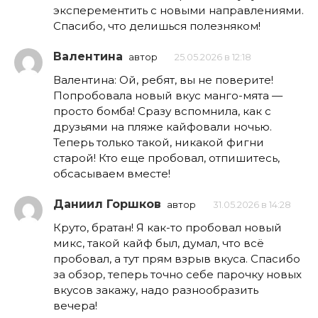
эксперементить с новыми направлениями.
Спасибо, что делишься полезняком!
Валентина
автор
25.05.2026 в 12:18
Валентина: Ой, ребят, вы не поверите!
Попробовала новый вкус манго-мята —
просто бомба! Сразу вспомнила, как с
друзьями на пляже кайфовали ночью.
Теперь только такой, никакой фигни
старой! Кто еще пробовал, отпишитесь,
обсасываем вместе!
Даниил Горшков
автор
31.05.2026 в 14:28
Круто, братан! Я как-то пробовал новый
микс, такой кайф был, думал, что всё
пробовал, а тут прям взрыв вкуса. Спасибо
за обзор, теперь точно себе парочку новых
вкусов закажу, надо разнообразить
вечера!