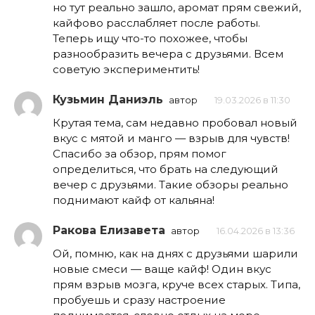
но тут реально зашло, аромат прям свежий,
кайфово расслабляет после работы.
Теперь ищу что-то похожее, чтобы
разнообразить вечера с друзьями. Всем
советую экспериментить!
Кузьмин Даниэль
автор
19.03.2026 в 11:30
Крутая тема, сам недавно пробовал новый
вкус с мятой и манго — взрыв для чувств!
Спасибо за обзор, прям помог
определиться, что брать на следующий
вечер с друзьями. Такие обзоры реально
поднимают кайф от кальяна!
Ракова Елизавета
автор
16.04.2026 в 13:36
Ой, помню, как на днях с друзьями шарили
новые смеси — ваще кайф! Один вкус
прям взрыв мозга, круче всех старых. Типа,
пробуешь и сразу настроение