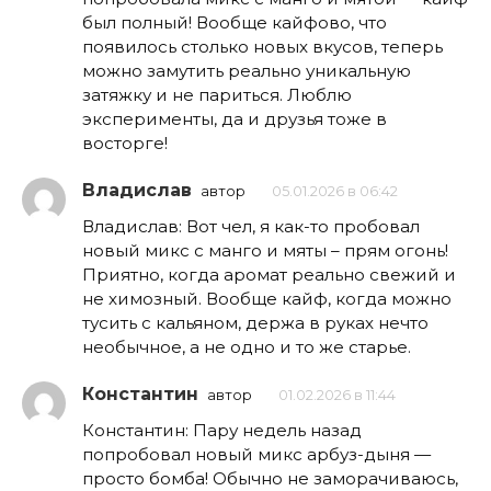
был полный! Вообще кайфово, что
появилось столько новых вкусов, теперь
можно замутить реально уникальную
затяжку и не париться. Люблю
эксперименты, да и друзья тоже в
восторге!
Владислав
автор
05.01.2026 в 06:42
Владислав: Вот чел, я как-то пробовал
новый микс с манго и мяты – прям огонь!
Приятно, когда аромат реально свежий и
не химозный. Вообще кайф, когда можно
тусить с кальяном, держа в руках нечто
необычное, а не одно и то же старье.
Константин
автор
01.02.2026 в 11:44
Константин: Пару недель назад
попробовал новый микс арбуз-дыня —
просто бомба! Обычно не заморачиваюсь,