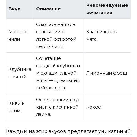
Рекомендуемые
Вкус
Описание
сочетания
Сладкое манго в
Манго с
сочетании с
Классическая
чили
легкой остротой
мята
перца чили.
Сочетание
сладкой клубники
Клубника
и охладительной
Лимонный фреш
с мятой
мяты — идеальный
пейзаж лета.
Освежающий вкус
Киви и
киви с кислинкой
Кокос
лайм
лайма.
Каждый из этих вкусов предлагает уникальный