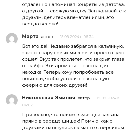
отдаленно напоминал конфеты из детства,
а другой — свежую ягодку. Заглядывайте к
друзьям, делитесь впечатлениями, это
всегда весело!
Марта
автор
15.09.2024 в 05:34
Вот это да! Недавно забрался в кальянную,
заказал пару новых миксов, и просто с ума
сошел! Вкус так пролетел, что закрыл глаза
от кайфа. Эти ароматы — настоящая
находка! Теперь хочу попробовать все
новинки, чтобы устроить настоящую
феерию для своих друзей!
Никольская Эмилия
автор
19.09.2024 в
04:02
Прикольно, что новые вкусы для кальяна
прямо в сердце шишек! Помню, как с
друзьями наткнулись на манго с персиком