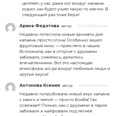
цепляет, у нас даже кот вокруг кальяна
ходил, как будто учуял какую-то магию. В
следующий раз тоже бери!
Арина Федотова
автор
23.06.2025 в 16:28
Недавно потестила новые ароматы для
кальяна, просто огонь! Особенно зашел
фруктовый микс — прям лето в чашке.
Вспомнила, как в отпуске с друзьями
забивали, смеялись, делились
впечатлениями. Вот это настоящая
атмосфера, когда вокруг любимые люди и
крутые вкусы!
Антонова Ксения
автор
05.07.2025 в 17:40
Недавно попробовала новый вкус кальяна
с манго и мятой — просто бомба! Так
освежает! Помню, как с друзьями в парке
забивали и кайфовали под летнее