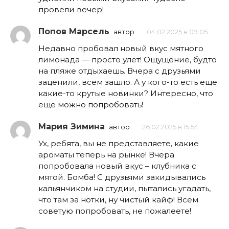
провели вечер!
Попов Марсель
автор
04.02.2025 в 09:05
Недавно пробовал новый вкус мятного
лимонада — просто улёт! Ощущение, будто
на пляже отдыхаешь. Вчера с друзьями
заценили, всем зашло. А у кого-то есть еще
какие-то крутые новинки? Интересно, что
еще можно попробовать!
Мария Зимина
автор
26.02.2025 в 15:54
Ух, ребята, вы не представляете, какие
ароматы теперь на рынке! Вчера
попробовала новый вкус – клубника с
мятой. Бомба! С друзьями закидывались
кальянчиком на студии, пытались угадать,
что там за нотки, ну чистый кайф! Всем
советую попробовать, не пожалеете!