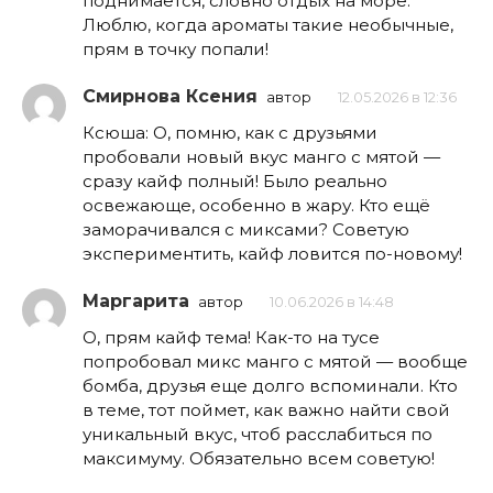
поднимается, словно отдых на море.
Люблю, когда ароматы такие необычные,
прям в точку попали!
Смирнова Ксения
автор
12.05.2026 в 12:36
Ксюша: О, помню, как с друзьями
пробовали новый вкус манго с мятой —
сразу кайф полный! Было реально
освежающе, особенно в жару. Кто ещё
заморачивался с миксами? Советую
экспериментить, кайф ловится по-новому!
Маргарита
автор
10.06.2026 в 14:48
О, прям кайф тема! Как-то на тусе
попробовал микс манго с мятой — вообще
бомба, друзья еще долго вспоминали. Кто
в теме, тот поймет, как важно найти свой
уникальный вкус, чтоб расслабиться по
максимуму. Обязательно всем советую!