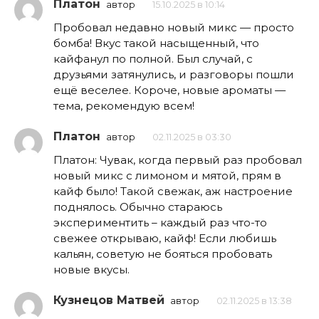
Платон
автор
15.10.2025 в 10:14
Пробовал недавно новый микс — просто
бомба! Вкус такой насыщенный, что
кайфанул по полной. Был случай, с
друзьями затянулись, и разговоры пошли
ещё веселее. Короче, новые ароматы —
тема, рекомендую всем!
Платон
автор
02.11.2025 в 03:30
Платон: Чувак, когда первый раз пробовал
новый микс с лимоном и мятой, прям в
кайф было! Такой свежак, аж настроение
поднялось. Обычно стараюсь
экспериментить – каждый раз что-то
свежее открываю, кайф! Если любишь
кальян, советую не бояться пробовать
новые вкусы.
Кузнецов Матвей
автор
02.11.2025 в 13:38