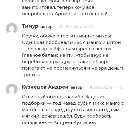
солнышко. Новый обзор прям
заинтриговал, теперь хочу всё
попробовать! Ароматы – это основа!
Тимур
автор
10.08.2025 в 23:06
Крутяк, обожаю тестить новые миксы!
Один раз пробовал микс с манго и мятой
— реально кайф, прям фреш в легких.
Главное баланс найти, чтобы вкус не
перебивал друг друга. Такие обзоры
помогают не промахнуться и не зря деньги
тратить.
Кузнецов Андрей
автор
16.08.2025 в 14:40
Отличный обзор, спасибо! Заценил
подборки — год назад рубил микс манго с
мятой на выезде, друзья в восторге, дым
мягкий, вечер зашёл. Буду пробовать
остальное. — Андрей Кузнецов