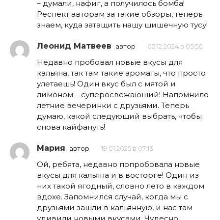
– думали, нафиг, а получилось бомба!
Респект авторам за такие обзоры, теперь
знаем, куда затащить нашу шишечную тусу!
Леонид Матвеев
автор
05.12.2024 в 05:56
Недавно пробовал новые вкусы для
кальяна, так там такие ароматы, что просто
улетаешь! Один вкус был с мятой и
лимоном – суперосвежающий! Напомнило
летние вечеринки с друзьями. Теперь
думаю, какой следующий выбрать, чтобы
снова кайфануть!
Мария
автор
19.01.2025 в 07:13
Ой, ребята, недавно попробовала новые
вкусы для кальяна и в восторге! Один из
них такой ягодный, словно лето в каждом
вдохе. Запомнился случай, когда мы с
друзьями зашли в кальянную, и нас там
удивили новыми вкусами. Чудесно