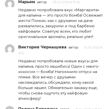
Марьям
автор
29.03.2025 в 15:34
Недавно попробовала вкус «Маргарита»
для кальяна — это просто бомба! Освежает
жесть! Помню, как с друзьями на даче
развалились, закурили и под барбекю
кайфовали. Советую всем, кто любит
оригинальные ароматы, реально улет!
Виктория Чернышева
автор
12.04.2025 в
15:12
Недавно попробовала новые вкусы для
кальяна, просто зашибись! Один с манго-
кокосом — бомба! Напомнило отпуск на
пляже. Все вечер с друзьями
наслаждались, обсуждали, кому какой
больше зашел. Обязательно закажу еще,
чтобы снова ощутить эту кайфовую
атмосферу!
Полина Бородина