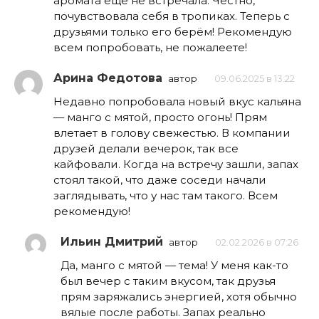
аромата еще не встречала. Честно,
почувствовала себя в тропиках. Теперь с
друзьями только его берём! Рекомендую
всем попробовать, не пожалеете!
Арина Федотова
автор
09.06.2025 в 13:22
Недавно попробовала новый вкус кальяна
— манго с мятой, просто огонь! Прям
влетает в голову свежестью. В компании
друзей делали вечерок, так все
кайфовали. Когда на встречу зашли, запах
стоял такой, что даже соседи начали
заглядывать, что у нас там такого. Всем
рекомендую!
Ильин Дмитрий
автор
02.02.2026 в 07:26
Да, манго с мятой — тема! У меня как-то
был вечер с таким вкусом, так друзья
прям заряжались энергией, хотя обычно
вялые после работы. Запах реально