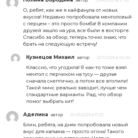
автор
15.04.2025 в 17:30
О, ребят, как же я кайфанула от новых
вкусов! Недавно попробовала ментоловый
с перцем – это просто бомба! В компании
друзей зашло на ура, все были в восторге.
Спасибо за обзор, теперь точно знаю, что
брать на следующую встречу!
Кузнецов Михаил
автор
22.11.2025 в 04:34
Классно, что угодила! Я как-то тоже взял
ментол с перчиком на тусу — друзья
сначала скептично, а потом все втопили!
Такой микс реально заводит, лучше чем
стандартные варианты. Рад, что обзор
помог выбрать хит!
Аделина
автор
10.05.2025 в 17:22
Блин, ребята, на днях попробовала новый
вкус для кальяна — просто огонь! Такого