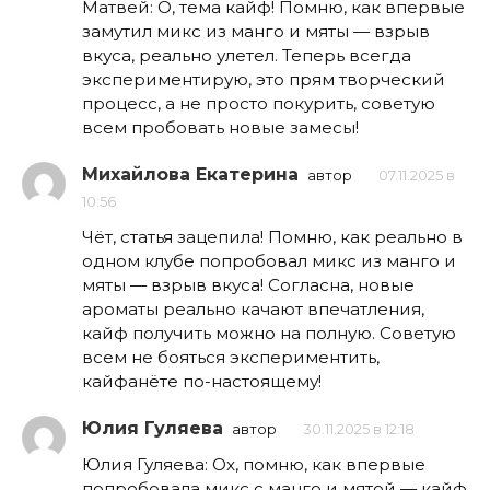
Матвей: О, тема кайф! Помню, как впервые
замутил микс из манго и мяты — взрыв
вкуса, реально улетел. Теперь всегда
экспериментирую, это прям творческий
процесс, а не просто покурить, советую
всем пробовать новые замесы!
Михайлова Екатерина
автор
07.11.2025 в
10:56
Чёт, статья зацепила! Помню, как реально в
одном клубе попробовал микс из манго и
мяты — взрыв вкуса! Согласна, новые
ароматы реально качают впечатления,
кайф получить можно на полную. Советую
всем не бояться экспериментить,
кайфанёте по-настоящему!
Юлия Гуляева
автор
30.11.2025 в 12:18
Юлия Гуляева: Ох, помню, как впервые
попробовала микс с манго и мятой — кайф