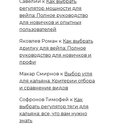
Савелий
к
Как выбрать
регулятор мощности для
вейпа: Полное руководство
для новичков и опытных
пользователей
Яковлев Роман
к
Как выбрать
дрипку для вейпа: Полное
руководство для новичков и
профи
Макар Смирнов
к
Выбор угля
для кальяна: Критерии отбора
и сравнение видов
Софронов Тимофей
к
Как
выбрать регулятор тяги для
кальяна: все, что вам нужно
знать