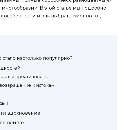
магазины, полные коробочек с разноцветными
 многообразии. В этой статье мы подробно
х особенности и как выбрать именно тот,
о стало настолько популярно?
идкостей
ость и креативность
возвращение к истокам
ждый
йти вдохновение
ля вейпа?