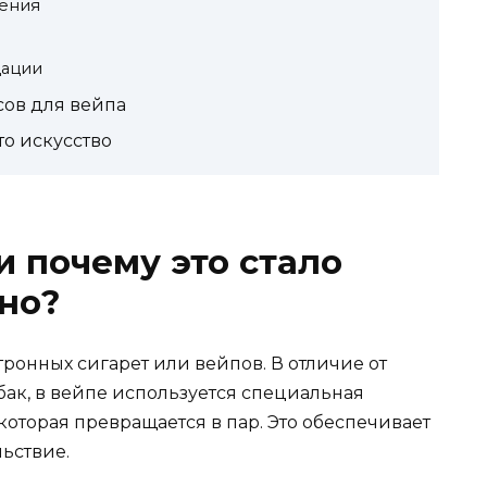
ения
дации
сов для вейпа
то искусство
и почему это стало
но?
ронных сигарет или вейпов. В отличие от
бак, в вейпе используется специальная
которая превращается в пар. Это обеспечивает
ьствие.