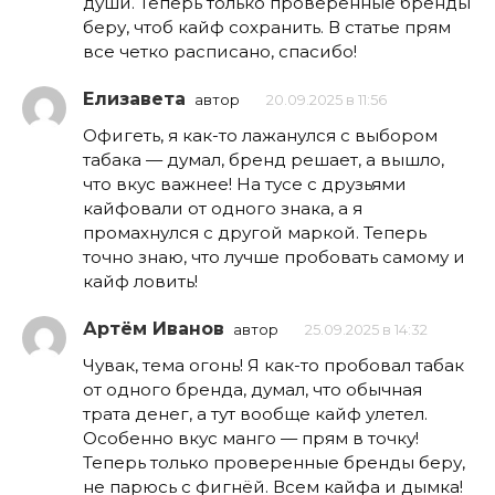
души. Теперь только проверенные бренды
беру, чтоб кайф сохранить. В статье прям
все четко расписано, спасибо!
Елизавета
автор
20.09.2025 в 11:56
Офигеть, я как-то лажанулся с выбором
табака — думал, бренд решает, а вышло,
что вкус важнее! На тусе с друзьями
кайфовали от одного знака, а я
промахнулся с другой маркой. Теперь
точно знаю, что лучше пробовать самому и
кайф ловить!
Артём Иванов
автор
25.09.2025 в 14:32
Чувак, тема огонь! Я как-то пробовал табак
от одного бренда, думал, что обычная
трата денег, а тут вообще кайф улетел.
Особенно вкус манго — прям в точку!
Теперь только проверенные бренды беру,
не парюсь с фигнёй. Всем кайфа и дымка!