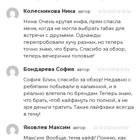
Колесникова Ника
автор
14.10.2025 в 16:54
Ника: Очень крутая инфа, прям спасла
меня, когда не могла выбрать табак для
встречи с друзьями. Однажды
перепробовали кучу разных, но теперь
точно знаю, что брать. Спасибо за обзор,
теперь вечеринки топовые!
Бондарева София
автор
15.10.2025 в 15:34
София: Блин, спасибо за обзор! Недавно с
ребятами побывали в кальянной, и я
реально влетела по брендам. Теперь знаю,
что брать, чтоб кайфануть по полной, а не
зря деньги тратить. Такие лайфхаки всегда
в тему!
Яковлев Максим
автор
24.10.2025 в 09:50
Максим: Вообще, тема кайф! Помню, как