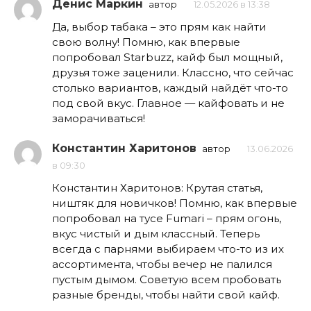
Денис Маркин
автор
12.05.2026 в 13:38
Да, выбор табака – это прям как найти
свою волну! Помню, как впервые
попробовал Starbuzz, кайф был мощный,
друзья тоже заценили. Классно, что сейчас
столько вариантов, каждый найдёт что-то
под свой вкус. Главное — кайфовать и не
заморачиваться!
Константин Харитонов
автор
13.06.2026
в 09:30
Константин Харитонов: Крутая статья,
ништяк для новичков! Помню, как впервые
попробовал на тусе Fumari – прям огонь,
вкус чистый и дым классный. Теперь
всегда с парнями выбираем что-то из их
ассортимента, чтобы вечер не палился
пустым дымом. Советую всем пробовать
разные бренды, чтобы найти свой кайф.