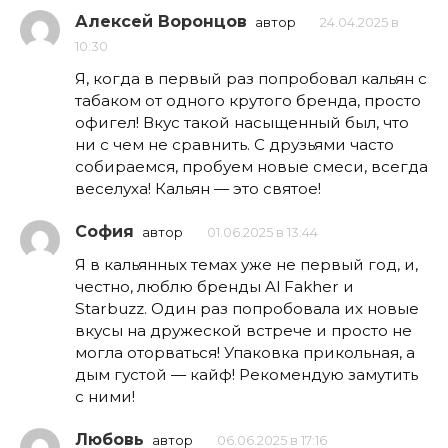
Алексей Воронцов
автор
24.04.2025 в
10:30
Я, когда в первый раз попробовал кальян с
табаком от одного крутого бренда, просто
офигел! Вкус такой насыщенный был, что
ни с чем не сравнить. С друзьями часто
собираемся, пробуем новые смеси, всегда
веселуха! Кальян — это святое!
София
автор
01.06.2025 в 13:44
Я в кальянных темах уже не первый год, и,
честно, люблю бренды Al Fakher и
Starbuzz. Один раз попробовала их новые
вкусы на дружеской встрече и просто не
могла оторваться! Упаковка прикольная, а
дым густой — кайф! Рекомендую замутить
с ними!
Любовь
автор
06.06.2025 в 17:16