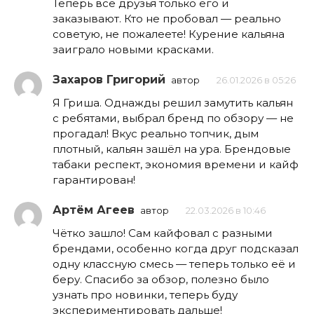
Теперь все друзья только его и
заказывают. Кто не пробовал — реально
советую, не пожалеете! Курение кальяна
заиграло новыми красками.
Захаров Григорий
автор
26.01.2026 в 05:26
Я Гриша. Однажды решил замутить кальян
с ребятами, выбрал бренд по обзору — не
прогадал! Вкус реально топчик, дым
плотный, кальян зашёл на ура. Брендовые
табаки респект, экономия времени и кайф
гарантирован!
Артём Агеев
автор
22.03.2026 в 10:46
Чётко зашло! Сам кайфовал с разными
брендами, особенно когда друг подсказал
одну классную смесь — теперь только её и
беру. Спасибо за обзор, полезно было
узнать про новинки, теперь буду
экспериментировать дальше!