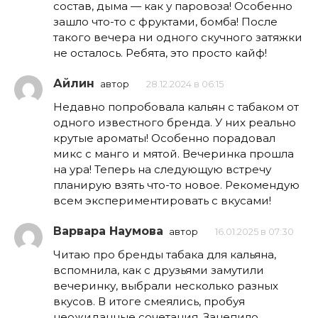
состав, дыма — как у паровоза! Особенно
зашло что-то с фруктами, бомба! После
такого вечера ни одного скучного затяжки
не осталось. Ребята, это просто кайф!
Айлин
автор
28.12.2024 в 06:15
Недавно попробовала кальян с табаком от
одного известного бренда. У них реально
крутые ароматы! Особенно порадовал
микс с манго и мятой. Вечеринка прошла
на ура! Теперь на следующую встречу
планирую взять что-то новое. Рекомендую
всем экспериментировать с вкусами!
Варвара Наумова
автор
16.01.2025 в 07:30
Читаю про бренды табака для кальяна,
вспомнила, как с друзьями замутили
вечеринку, выбрали несколько разных
вкусов. В итоге смеялись, пробуя
неожиданные сочетания. Зацепило,