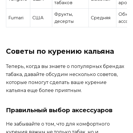
табаков
арома
Фрукты,
Обно
Fumari
США
Средняя
десерты
ассор
Советы по курению кальяна
Теперь, когда вы знаете о популярных брендах
табака, давайте обсудим несколько советов,
которые помогут сделать ваше курение
кальяна еще более приятным.
Правильный выбор аксессуаров
Не забывайте о том, что для комфортного
курения важны не только табак, но и