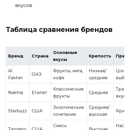
вкусов.
Таблица сравнения брендов
Основные
Бренд
Страна
Крепость
Преи
вкусы
Al
Фрукты, мята,
Низкая/
Широ
ОАЭ
Fakher
кофе
средняя
выбор
Классические
Трад
Nakhla
Египет
Средняя
фрукты
вкусы
Экзотические
Средняя/
Starbuzz
США
Яркие
сочетания
высокая
Смесь
Насы
Tangiers
США
Высокая