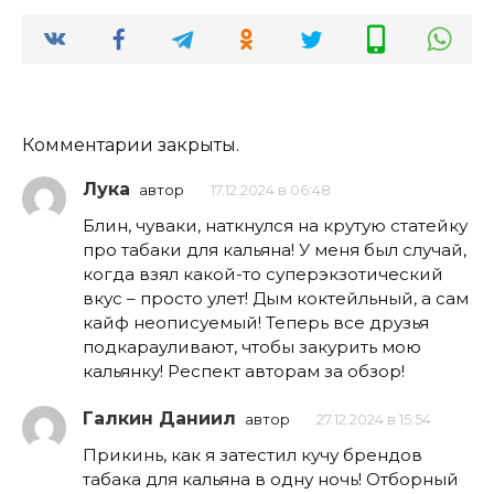
Комментарии закрыты.
Лука
автор
17.12.2024 в 06:48
Блин, чуваки, наткнулся на крутую статейку
про табаки для кальяна! У меня был случай,
когда взял какой-то суперэкзотический
вкус – просто улет! Дым коктейльный, а сам
кайф неописуемый! Теперь все друзья
подкарауливают, чтобы закурить мою
кальянку! Респект авторам за обзор!
Галкин Даниил
автор
27.12.2024 в 15:54
Прикинь, как я затестил кучу брендов
табака для кальяна в одну ночь! Отборный