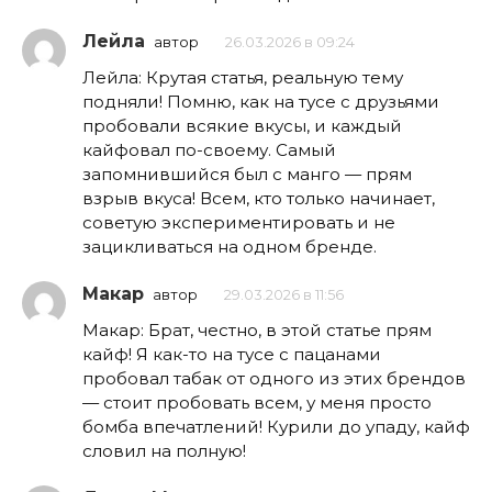
Лейла
автор
26.03.2026 в 09:24
Лейла: Крутая статья, реальную тему
подняли! Помню, как на тусе с друзьями
пробовали всякие вкусы, и каждый
кайфовал по-своему. Самый
запомнившийся был с манго — прям
взрыв вкуса! Всем, кто только начинает,
советую экспериментировать и не
зацикливаться на одном бренде.
Макар
автор
29.03.2026 в 11:56
Макар: Брат, честно, в этой статье прям
кайф! Я как-то на тусе с пацанами
пробовал табак от одного из этих брендов
— стоит пробовать всем, у меня просто
бомба впечатлений! Курили до упаду, кайф
словил на полную!