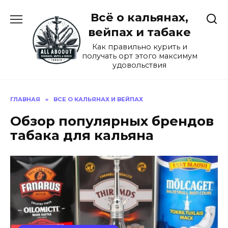
Перейти
Всё о кальянах,
к
содержанию
вейпах и табаке
Как правильно курить и
получать орт этого максимум
удовольствия
ГЛАВНАЯ
»
ВСЕ О КАЛЬЯНАХ И ВЕЙПАХ
Обзор популярных брендов
табака для кальяна