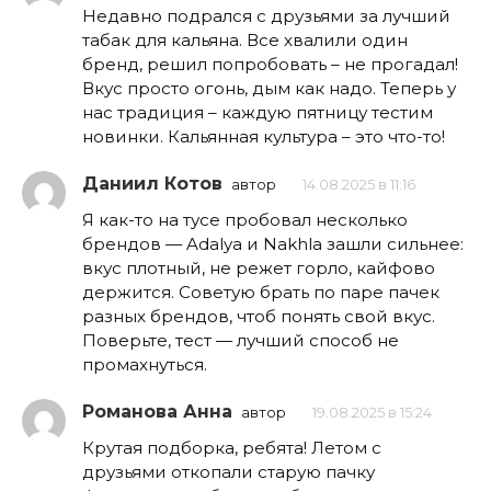
Недавно подрался с друзьями за лучший
табак для кальяна. Все хвалили один
бренд, решил попробовать – не прогадал!
Вкус просто огонь, дым как надо. Теперь у
нас традиция – каждую пятницу тестим
новинки. Кальянная культура – это что-то!
Даниил Котов
автор
14.08.2025 в 11:16
Я как-то на тусе пробовал несколько
брендов — Adalya и Nakhla зашли сильнее:
вкус плотный, не режет горло, кайфово
держится. Советую брать по паре пачек
разных брендов, чтоб понять свой вкус.
Поверьте, тест — лучший способ не
промахнуться.
Романова Анна
автор
19.08.2025 в 15:24
Крутая подборка, ребята! Летом с
друзьями откопали старую пачку