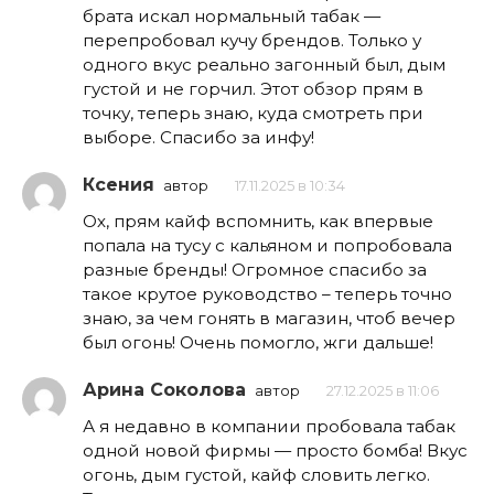
брата искал нормальный табак —
перепробовал кучу брендов. Только у
одного вкус реально загонный был, дым
густой и не горчил. Этот обзор прям в
точку, теперь знаю, куда смотреть при
выборе. Спасибо за инфу!
Ксения
автор
17.11.2025 в 10:34
Ох, прям кайф вспомнить, как впервые
попала на тусу с кальяном и попробовала
разные бренды! Огромное спасибо за
такое крутое руководство – теперь точно
знаю, за чем гонять в магазин, чтоб вечер
был огонь! Очень помогло, жги дальше!
Арина Соколова
автор
27.12.2025 в 11:06
А я недавно в компании пробовала табак
одной новой фирмы — просто бомба! Вкус
огонь, дым густой, кайф словить легко.