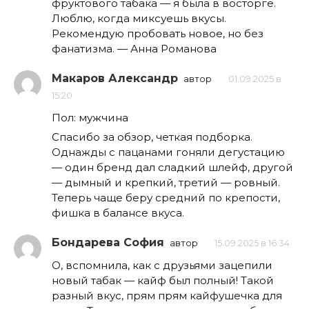
фруктового табака — я была в восторге.
Люблю, когда миксуешь вкусы.
Рекомендую пробовать новое, но без
фанатизма. — Анна Романова
Макаров Александр
автор
01.09.2025 в
15:20
Пол: мужчина
Спасибо за обзор, четкая подборка.
Однажды с пацанами гоняли дегустацию
— один бренд дал сладкий шлейф, другой
— дымный и крепкий, третий — ровный.
Теперь чаще беру средний по крепости,
фишка в балансе вкуса.
Бондарева София
автор
15.09.2025 в 16:34
О, вспомнила, как с друзьями зацепили
новый табак — кайф был полный! Такой
разный вкус, прям прям кайфушечка для