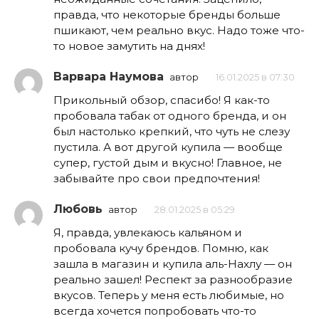
правда, что некоторые бренды больше
пшикают, чем реально вкус. Надо тоже что-
то новое замутить на днях!
Варвара Наумова
автор
16.01.2025 в 07:30
Прикольный обзор, спасибо! Я как-то
пробовала табак от одного бренда, и он
был настолько крепкий, что чуть не слезу
пустила. А вот другой купила — вообще
супер, густой дым и вкусно! Главное, не
забывайте про свои предпочтения!
Любовь
автор
28.01.2025 в 05:29
Я, правда, увлекаюсь кальяном и
пробовала кучу брендов. Помню, как
зашла в магазин и купила аль-Нахлу — он
реально зашел! Респект за разнообразие
вкусов. Теперь у меня есть любимые, но
всегда хочется попробовать что-то