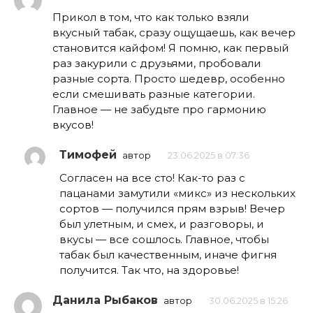
Прикол в том, что как только взяли
вкусный табак, сразу ощущаешь, как вечер
становится кайфом! Я помню, как первый
раз закурили с друзьями, пробовали
разные сорта. Просто шедевр, особенно
если смешивать разные категории.
Главное — не забудьте про гармонию
вкусов!
Тимофей
автор
23.06.2025 в 07:36
Согласен на все сто! Как-то раз с
пацанами замутили «микс» из нескольких
сортов — получился прям взрыв! Вечер
был улетным, и смех, и разговоры, и
вкусы — все сошлось. Главное, чтобы
табак был качественным, иначе фигня
получится. Так что, на здоровье!
Данила Рыбаков
автор
30.06.2025 в 15:26