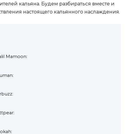
телей кальяна. Будем разбираться вместе и
твления настоящего кальянного наслаждения.
lil Mamoon:
uman:
rbuzz:
tpear:
okah: