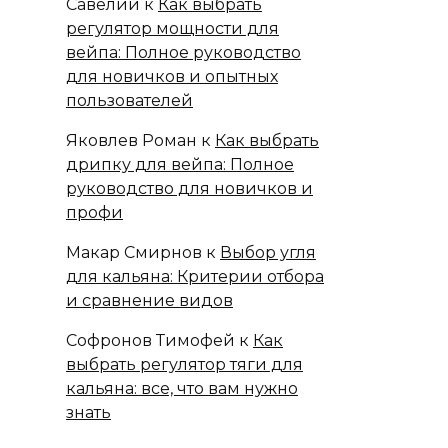
Савелий
к
Как выбрать
регулятор мощности для
вейпа: Полное руководство
для новичков и опытных
пользователей
Яковлев Роман
к
Как выбрать
дрипку для вейпа: Полное
руководство для новичков и
профи
Макар Смирнов
к
Выбор угля
для кальяна: Критерии отбора
и сравнение видов
Софронов Тимофей
к
Как
выбрать регулятор тяги для
кальяна: все, что вам нужно
знать