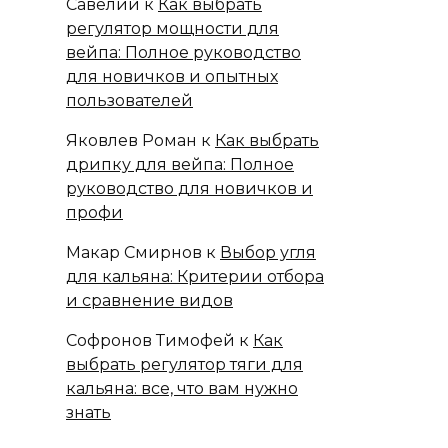
Савелий
к
Как выбрать
регулятор мощности для
вейпа: Полное руководство
для новичков и опытных
пользователей
Яковлев Роман
к
Как выбрать
дрипку для вейпа: Полное
руководство для новичков и
профи
Макар Смирнов
к
Выбор угля
для кальяна: Критерии отбора
и сравнение видов
Софронов Тимофей
к
Как
выбрать регулятор тяги для
кальяна: все, что вам нужно
знать