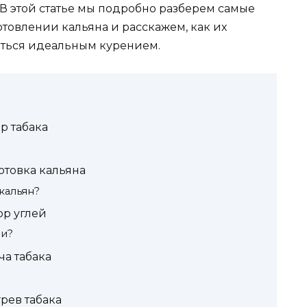
В этой статье мы подробно разберем самые
овлении кальяна и расскажем, как их
аться идеальным курением.
р табака
отовка кальяна
кальян?
р углей
ли?
а табака
рев табака