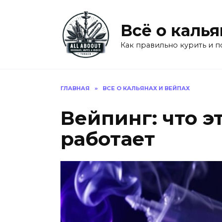
Перейти
к
Всё о калья
содержанию
Как правильно курить и п
ГЛАВНАЯ
»
ВСЕ О КАЛЬЯНАХ И ВЕЙПАХ
Вейпинг: что эт
работает