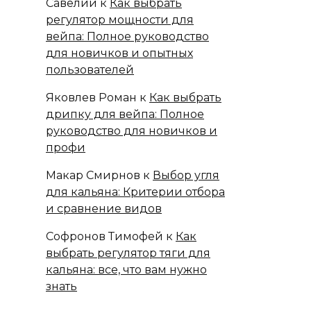
Савелий
к
Как выбрать
регулятор мощности для
вейпа: Полное руководство
для новичков и опытных
пользователей
Яковлев Роман
к
Как выбрать
дрипку для вейпа: Полное
руководство для новичков и
профи
Макар Смирнов
к
Выбор угля
для кальяна: Критерии отбора
и сравнение видов
Софронов Тимофей
к
Как
выбрать регулятор тяги для
кальяна: все, что вам нужно
знать