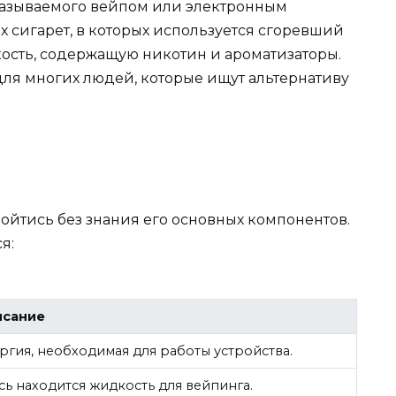
называемого вейпом или электронным
х сигарет, в которых используется сгоревший
кость, содержащую никотин и ароматизаторы.
для многих людей, которые ищут альтернативу
обойтись без знания его основных компонентов.
я:
исание
ргия, необходимая для работы устройства.
сь находится жидкость для вейпинга.