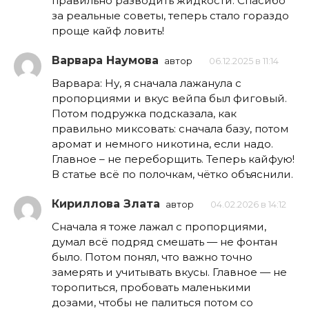
правильно разводить жидкости. Спасибо
за реальные советы, теперь стало гораздо
проще кайф ловить!
Варвара Наумова
автор
06.12.2025 в 11:14
Варвара: Ну, я сначала лажанула с
пропорциями и вкус вейпа был фиговый.
Потом подружка подсказала, как
правильно миксовать: сначала базу, потом
аромат и немного никотина, если надо.
Главное – не переборщить. Теперь кайфую!
В статье всё по полочкам, чётко объяснили.
Кириллова Злата
автор
04.02.2026 в 14:12
Сначала я тоже лажал с пропорциями,
думал всё подряд смешать — не фонтан
было. Потом понял, что важно точно
замерять и учитывать вкусы. Главное — не
торопиться, пробовать маленькими
дозами, чтобы не палиться потом со