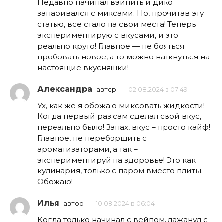
Недавно начинал вэйпить и дико
запаривался с миксами. Но, прочитав эту
статью, все стало на свои места! Теперь
экспериментирую с вкусами, и это
реально круто! Главное — не бояться
пробовать новое, а то можно наткнуться на
настоящие вкусняшки!
Александра
автор
02.08.2024 в 07:49
Ух, как же я обожаю миксовать жидкости!
Когда первый раз сам сделал свой вкус,
нереально было! Запах, вкус – просто кайф!
Главное, не переборщить с
ароматизаторами, а так –
экспериментируй на здоровье! Это как
кулинария, только с паром вместо плиты.
Обожаю!
Илья
автор
10.08.2024 в 06:04
Когда только начинал с вейпом, лажанул с