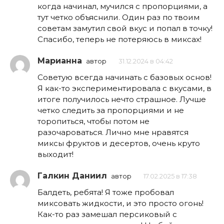
когда начинал, мучился с пропорциями, а
тут четко объяснили. Один раз по твоим
советам замутил свой вкус и попал в точку!
Спасибо, теперь не потеряюсь в миксах!
Марианна
автор
31.12.2024 в 04:42
Советую всегда начинать с базовых основ!
Я как-то экспериментировала с вкусами, в
итоге получилось нечто страшное. Лучше
четко следить за пропорциями и не
торопиться, чтобы потом не
разочароваться. Лично мне нравятся
миксы фруктов и десертов, очень круто
выходит!
Галкин Даниил
автор
17.02.2025 в 17:38
Балдеть, ребята! Я тоже пробовал
миксовать жидкости, и это просто огонь!
Как-то раз замешал персиковый с