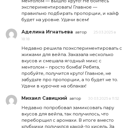
ментолом — вышло круто! Не бойтесь
экспериментировать! Главное —
правильно подбирать пропорции, и кайф
будет на уровне. Удачи всем!
Аделина Игнатьева
автор
25.03.2025 в
18:18
Недавно решила поэкспериментировать с
жижами для вейпа. Заказала несколько
вкусов и смешала ягодный микс с
ментолом – просто бомба! Ребята,
пробуйте, получится круто! Главное, не
забудьте про пропорции, а то будет не то.
Удачи в курочке на облаках!
Михаил Савицкий
автор
30.03.2025 в 11:52
Недавно попробовал замиксовать пару
вкусов для вейпа, так получилось, что
переборщил с аромахи. В итоге вместо
клубники получился какой-то кисель. За