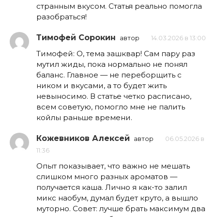
странным вкусом. Статья реально помогла
разобраться!
Тимофей Сорокин
автор
14.03.2026 в 13:00
Тимофей: О, тема зашквар! Сам пару раз
мутил жиды, пока нормально не понял
баланс. Главное — не переборщить с
ником и вкусами, а то будет жить
невыносимо. В статье четко расписано,
всем советую, помогло мне не палить
койлы раньше времени.
Кожевников Алексей
автор
06.05.2026 в
11:36
Опыт показывает, что важно не мешать
слишком много разных ароматов —
получается каша. Лично я как-то залил
микс наобум, думал будет круто, а вышло
муторно. Совет: лучше брать максимум два