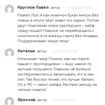
Круглов Павел
автор
25.09.2025 в 13:36
Павел: Лол, я как новичок бухал миксы без
плана, в итоге чёрт знает что парил. Потом
друг подсказал норм пропорции – кайф
сразу пошёл! Главное не переборщить с
никотином, а то жжёшь горло без пощады.
Поддерживаю такую тему!
Наталья
автор
10.10.2025 в 13:08
Отличный гайд! Помню, как на старте
лажал с пропорциями — вкус какой-то
мутный получался. Главное, не бояться
экспериментить и записывать, что и как
лил. Так быстро понял, что лучше: баланс
VG и PG — залог кайфа. Респект автору за
четкие советы!
Ярослав
автор
22.10.2025 в 11:10