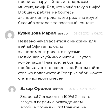
прочитал пару гайдов и теперь сам
миксую, кайф. Рад, что нашёл такую инфу!
В общем, ребята, не бойтесь
экспериментировать, это реально круто!
Спасибо авторам за полезный контент!
Кузнецова Мария
автор
09.09.2024 в 04:02
Недавно начал возиться с миксами для
вейпа! Офигенно было
экспериментировать с вкусами.
Подмешал клубнику с мятой — супер
комбинация! Главное, не бояться
пробовать что-то новенькое. В этом гайде
столько полезностей! Теперь любой может
стать мастером смесей!
Захар Фролов
автор
07.01.2025 в 04:27
Здарова! Согласен на 100%! Я как-то
замутил персик с охлаждением —
вообще огонь вышло! Главное, не