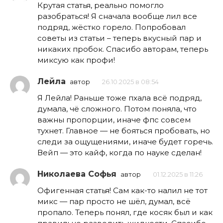
Крутая статья, реально помогло
разобраться! Я сначала вообще лил все
подряд, жёстко горело. Попробовал
советы из статьи – теперь вкусный пар и
никаких пробок. Спасибо авторам, теперь
миксую как профи!
Лейла
автор
26.10.2025 в 08:54
Я Лейла! Раньше тоже пхала всё подряд,
думала, чё сложного. Потом понялa, что
важны пропорции, иначе фпс совсем
тухнет. Главное — не бояться пробовать, но
следи за ощущениями, иначе будет горечь.
Вейп — это кайф, когда по науке сделан!
Николаева Софья
автор
01.12.2025 в 11:26
Офигенная статья! Сам как-то налил не тот
микс — пар просто не шёл, думал, всё
пропало. Теперь понял, где косяк был и как