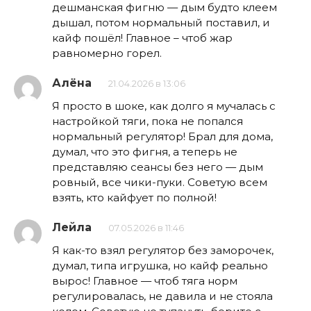
дешманская фигню — дым будто клеем
дышал, потом нормальный поставил, и
кайф пошёл! Главное – чтоб жар
равномерно горел.
Алёна
21.04.2026 в 13:06
Я просто в шоке, как долго я мучалась с
настройкой тяги, пока не попался
нормальный регулятор! Брал для дома,
думал, что это фигня, а теперь не
представляю сеансы без него — дым
ровный, все чики-пуки. Советую всем
взять, кто кайфует по полной!
Лейла
07.05.2026 в 11:46
Я как-то взял регулятор без заморочек,
думал, типа игрушка, но кайф реально
вырос! Главное — чтоб тяга норм
регулировалась, не давила и не стояла