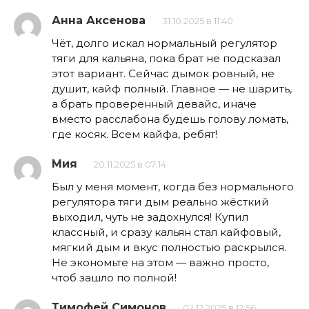
Анна Аксенова
31.10.2025 в 11:40
Чёт, долго искал нормальный регулятор
тяги для кальяна, пока брат не подсказал
этот вариант. Сейчас дымок ровный, не
душит, кайф полный. Главное — не шарить,
а брать проверенный девайс, иначе
вместо расслабона будешь голову ломать,
где косяк. Всем кайфа, ребят!
Мия
20.11.2025 в 07:14
Был у меня момент, когда без нормального
регулятора тяги дым реально жёсткий
выходил, чуть не задохнулся! Купил
классный, и сразу кальян стал кайфовый,
мягкий дым и вкус полностью раскрылся.
Не экономьте на этом — важно просто,
чтоб зашло по полной!
Тимофей Симонов
02.12.2025 в 12:56