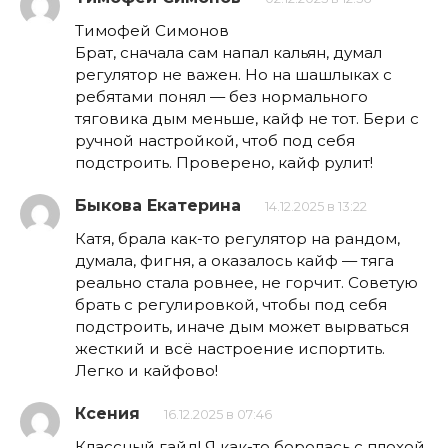
Тимофей Симонов
Брат, сначала сам напал кальян, думал
регулятор не важен. Но на шашлыках с
ребятами понял — без нормального
тяговика дым меньше, кайф не тот. Бери с
ручной настройкой, чтоб под себя
подстроить. Проверено, кайф рулит!
Быкова Екатерина
14.12.2025 в 13:22
Катя, брала как-то регулятор на рандом,
думала, фигня, а оказалось кайф — тяга
реально стала ровнее, не горчит. Советую
брать с регулировкой, чтобы под себя
подстроить, иначе дым может вырваться
жесткий и всё настроение испортить.
Легко и кайфово!
Ксения
16.12.2025 в 07:46
Классный гайд! Я как-то боролась с плохой