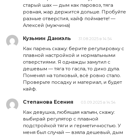
старый шах — дым как паровоз, тяга
ровная, жар держится дольше. Пробуйте
разные отверстия, кайф поймаете! —
Алексей (мужчина)
Кузьмин Даниэль
31.08.2025 в 14:54
Как парень скажу: берите регулировку с
плавной настройкой и нормальными
отверстиями. Я однажды замутил с
дешевым — тяга то гасла, то дико дула.
Поменял на толковый, всё ровно стало.
Проверьте посадку и материал, и будет
кайф.
Степанова Есения
03.09.2025 в 14:54
Как девушка, любящая кальян, скажу:
выбирай регулятор с плавной
подстройкой тяги и герметичностью. У
меня был случай — взяла дешевый, дым