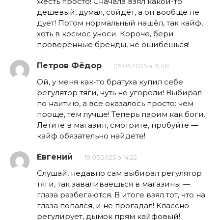
жесть просто! Сначала взял какой-то
дешевый, думал, сойдёт, а он вообще не
дует! Потом нормальный нашёл, так кайф,
хоть в космос уноси. Короче, бери
проверенные бренды, не ошибёшься!
Петров Фёдор
05.05.2025 в 15:48
Ой, у меня как-то братуха купил себе
регулятор тяги, чуть не угорели! Выбирал
по наитию, а все оказалось просто: чем
проще, тем лучше! Теперь парим как боги.
Летите в магазин, смотрите, пробуйте —
кайф обязательно найдете!
Евгений
19.05.2025 в 14:22
Слушай, недавно сам выбирал регулятор
тяги, так заваливаешься в магазины —
глаза разбегаются. В итоге взял тот, что на
глаза попался, и не прогадал! Классно
регулирует, дымок прям кайфовый!