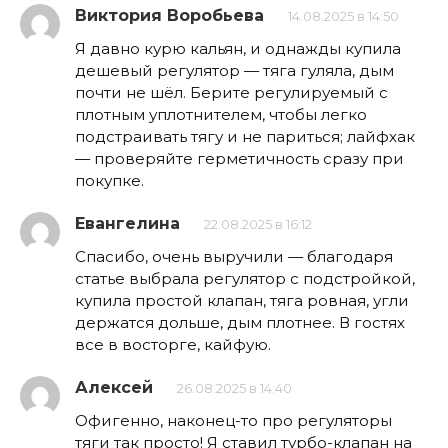
Виктория Воробьева
14.08.2025 в 14:50
Я давно курю кальян, и однажды купила
дешевый регулятор — тяга гуляла, дым
почти не шёл. Берите регулируемый с
плотным уплотнителем, чтобы легко
подстраивать тягу и не париться; лайфхак
— проверяйте герметичность сразу при
покупке.
Евангелина
22.08.2025 в 16:12
Спасибо, очень выручили — благодаря
статье выбрала регулятор с подстройкой,
купила простой клапан, тяга ровная, угли
держатся дольше, дым плотнее. В гостях
все в восторге, кайфую.
Алексей
26.08.2025 в 14:40
Офигенно, наконец-то про регуляторы
тяги так просто! Я ставил турбо-клапан на