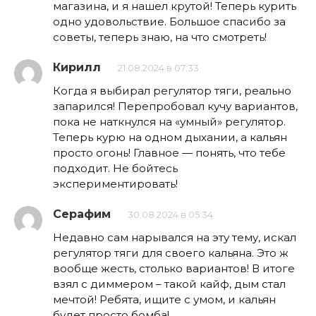
магазина, и я нашел крутой! Теперь курить
одно удовольствие. Большое спасибо за
советы, теперь знаю, на что смотреть!
Кирилл
21.08.2024 в 07:33
Когда я выбирал регулятор тяги, реально
запарился! Перепробовал кучу вариантов,
пока не наткнулся на «умный» регулятор.
Теперь курю на одном дыхании, а кальян
просто огонь! Главное — понять, что тебе
подходит. Не бойтесь
экспериментировать!
Серафим
30.08.2024 в 05:34
Недавно сам нарывался на эту тему, искал
регулятор тяги для своего кальяна. Это ж
вообще жесть, столько вариантов! В итоге
взял с диммером – такой кайф, дым стал
мечтой! Ребята, ищите с умом, и кальян
будет просто бомба!