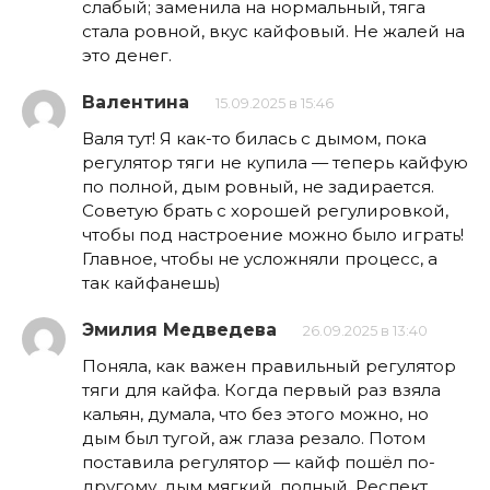
слабый; заменила на нормальный, тяга
стала ровной, вкус кайфовый. Не жалей на
это денег.
Валентина
15.09.2025 в 15:46
Валя тут! Я как-то билась с дымом, пока
регулятор тяги не купила — теперь кайфую
по полной, дым ровный, не задирается.
Советую брать с хорошей регулировкой,
чтобы под настроение можно было играть!
Главное, чтобы не усложняли процесс, а
так кайфанешь)
Эмилия Медведева
26.09.2025 в 13:40
Поняла, как важен правильный регулятор
тяги для кайфа. Когда первый раз взяла
кальян, думала, что без этого можно, но
дым был тугой, аж глаза резало. Потом
поставила регулятор — кайф пошёл по-
другому, дым мягкий, полный. Респект,