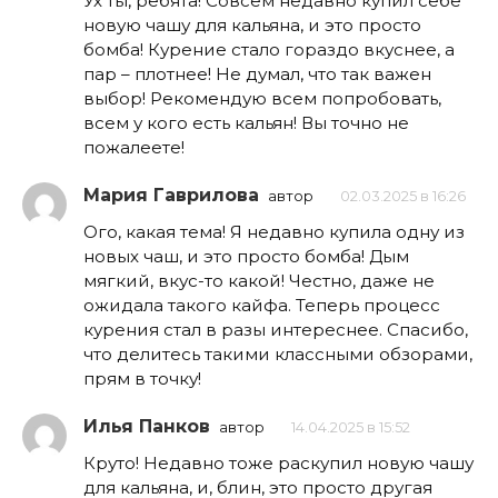
Ух ты, ребята! Совсем недавно купил себе
новую чашу для кальяна, и это просто
бомба! Курение стало гораздо вкуснее, а
пар – плотнее! Не думал, что так важен
выбор! Рекомендую всем попробовать,
всем у кого есть кальян! Вы точно не
пожалеете!
Мария Гаврилова
автор
02.03.2025 в 16:26
Ого, какая тема! Я недавно купила одну из
новых чаш, и это просто бомба! Дым
мягкий, вкус-то какой! Честно, даже не
ожидала такого кайфа. Теперь процесс
курения стал в разы интереснее. Спасибо,
что делитесь такими классными обзорами,
прям в точку!
Илья Панков
автор
14.04.2025 в 15:52
Круто! Недавно тоже раскупил новую чашу
для кальяна, и, блин, это просто другая