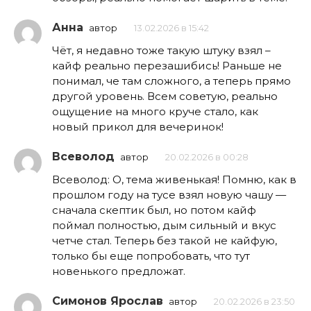
Анна
автор
13.02.2026 в 15:42
Чёт, я недавно тоже такую штуку взял –
кайф реально перезашибись! Раньше не
понимал, че там сложного, а теперь прямо
другой уровень. Всем советую, реально
ощущение на много круче стало, как
новый прикол для вечеринок!
Всеволод
автор
20.02.2026 в 00:28
Всеволод: О, тема живенькая! Помню, как в
прошлом году на тусе взял новую чашу —
сначала скептик был, но потом кайф
поймал полностью, дым сильный и вкус
четче стал. Теперь без такой не кайфую,
только бы еще попробовать, что тут
новенького предложат.
Симонов Ярослав
автор
20.02.2026 в 23:50