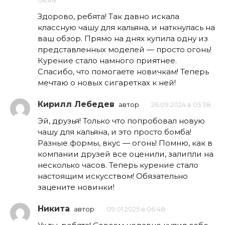
04:48
Здорово, ребята! Так давно искала
классную чашу для кальяна, и наткнулась на
ваш обзор. Прямо на днях купила одну из
представленных моделей — просто огонь!
Курение стало намного приятнее.
Спасибо, что помогаете новичкам! Теперь
мечтаю о новых сигаретках к ней!
Кирилл Лебедев
автор
26.09.2024 в 05:38
Эй, друзья! Только что попробовал новую
чашу для кальяна, и это просто бомба!
Разные формы, вкус — огонь! Помню, как в
компании друзей все оценили, залипли на
несколько часов. Теперь курение стало
настоящим искусством! Обязательно
зацените новинки!
Никита
автор
09.01.2025 в 06:48