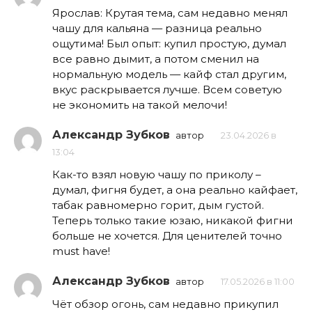
Ярослав: Крутая тема, сам недавно менял
чашу для кальяна — разница реально
ощутима! Был опыт: купил простую, думал
все равно дымит, а потом сменил на
нормальную модель — кайф стал другим,
вкус раскрывается лучше. Всем советую
не экономить на такой мелочи!
Александр Зубков
автор
23.04.2026 в
13:04
Как-то взял новую чашу по приколу –
думал, фигня будет, а она реально кайфает,
табак равномерно горит, дым густой.
Теперь только такие юзаю, никакой фигни
больше не хочется. Для ценителей точно
must have!
Александр Зубков
автор
17.05.2026 в 11:00
Чёт обзор огонь, сам недавно прикупил