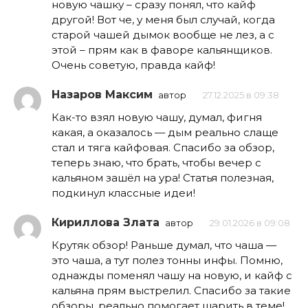
новую чашку – сразу понял, что кайф
другой! Вот че, у меня был случай, когда
старой чашей дымок вообще не лез, а с
этой – прям как в фаворе кальянщиков.
Очень советую, правда кайф!
Назаров Максим
автор
27.12.2025 в 09:38
Как-то взял новую чашу, думал, фигня
какая, а оказалось — дым реально слаще
стал и тяга кайфовая. Спасибо за обзор,
теперь знаю, что брать, чтобы вечер с
кальяном зашёл на ура! Статья полезная,
подкинул классные идеи!
Кириллова Злата
автор
29.01.2026 в 09:08
Крутяк обзор! Раньше думал, что чаша —
это чаша, а тут полез тонны инфы. Помню,
однажды поменял чашу на новую, и кайф с
кальяна прям выстрелил. Спасибо за такие
обзоры, реально помогает шарить в теме!