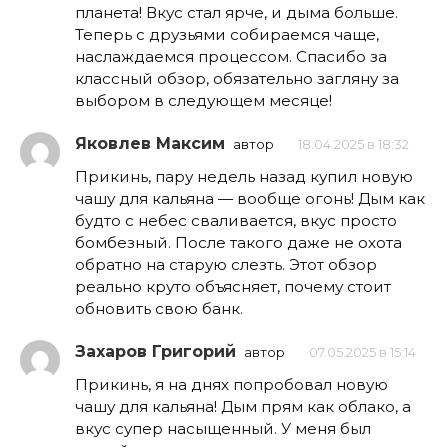
планета! Вкус стал ярче, и дыма больше.
Теперь с друзьями собираемся чаще,
наслаждаемся процессом. Спасибо за
классный обзор, обязательно загляну за
выбором в следующем месяце!
Яковлев Максим
автор
18.04.2025 в 18:32
Прикинь, пару недель назад купил новую
чашу для кальяна — вообще огонь! Дым как
будто с небес сваливается, вкус просто
бомбезный. После такого даже не охота
обратно на старую слезть. Этот обзор
реально круто объясняет, почему стоит
обновить свою банк.
Захаров Григорий
автор
07.05.2025 в 15:14
Прикинь, я на днях попробовал новую
чашу для кальяна! Дым прям как облако, а
вкус супер насыщенный. У меня был