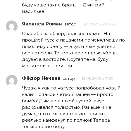
буду чаще такие брать. — Дмитрий
Васильев
Яковлев Роман
автор
24.08.2025 в 15:56
Спасибо за обзор, реально помог! На
прошлой тусе с пацанами поменял чашу по
похожему совету — вкус и дым улетели,
все подсели. Теперь свои старые убрал,
друзья в восторге. Крутая тема, буду
мониторить новинки.
Фёдор Нечаев
автор
13.09.2025 в 17:32
Чувак, я как-то на тусе попробовал новый
кальян с такой чёткой чашей — просто
бомба! Дым шел такой густой, вкус
раскрывался полностью. Раньше и не
думал, что от чаши столько зависит,
реально кайфанул по полной! Теперь
только такие беру!