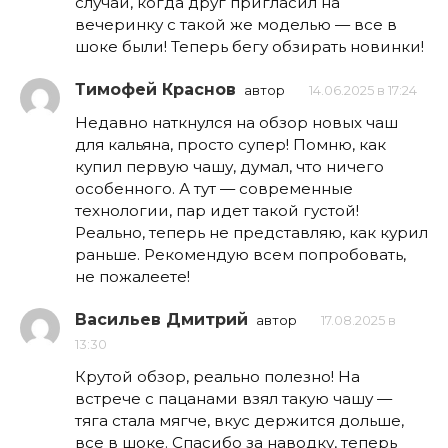
случай, когда друг пригласил на
вечеринку с такой же моделью — все в
шоке были! Теперь бегу обзирать новинки!
Тимофей Краснов
автор
14.06.2025 в 17:24
Недавно наткнулся на обзор новых чаш
для кальяна, просто супер! Помню, как
купил первую чашу, думал, что ничего
особенного. А тут — современные
технологии, пар идет такой густой!
Реально, теперь не представляю, как курил
раньше. Рекомендую всем попробовать,
не пожалеете!
Васильев Дмитрий
автор
17.08.2025 в
13:30
Крутой обзор, реально полезно! На
встрече с пацанами взял такую чашу —
тяга стала мягче, вкус держится дольше,
все в шоке. Спасибо за наводку, теперь