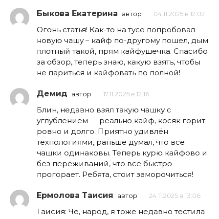
Быкова Екатерина
автор
04.11.2025 в 12:02
Огонь статья! Как-то на тусе попробовал
новую чашу – кайф по-другому пошел, дым
плотный такой, прям кайфушечка. Спасибо
за обзор, теперь знаю, какую взять, чтобы
не париться и кайфовать по полной!
Демид
автор
17.11.2025 в 12:16
Блин, недавно взял такую чашку с
углублением — реально кайф, косяк горит
ровно и долго. Приятно удивлён
технологиями, раньше думал, что все
чашки одинаковы. Теперь курю кайфово и
без переживаний, что всё быстро
прогорает. Ребята, стоит заморочиться!
Ермолова Таисия
автор
24.11.2025 в 13:06
Таисия: Чё, народ, я тоже недавно тестила