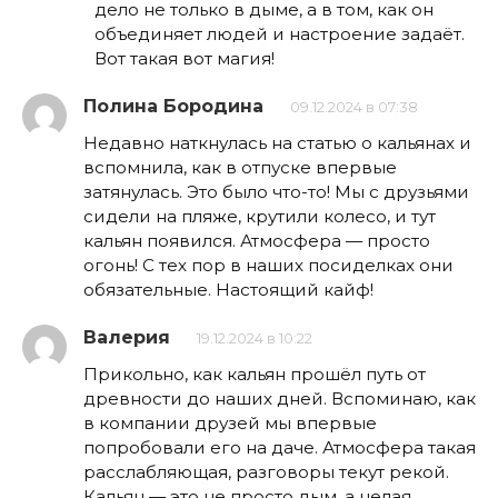
дело не только в дыме, а в том, как он
объединяет людей и настроение задаёт.
Вот такая вот магия!
Полина Бородина
09.12.2024 в 07:38
Недавно наткнулась на статью о кальянах и
вспомнила, как в отпуске впервые
затянулась. Это было что-то! Мы с друзьями
сидели на пляже, крутили колесо, и тут
кальян появился. Атмосфера — просто
огонь! С тех пор в наших посиделках они
обязательные. Настоящий кайф!
Валерия
19.12.2024 в 10:22
Прикольно, как кальян прошёл путь от
древности до наших дней. Вспоминаю, как
в компании друзей мы впервые
попробовали его на даче. Атмосфера такая
расслабляющая, разговоры текут рекой.
Кальян — это не просто дым, а целая