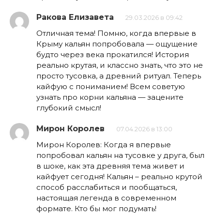
Ракова Елизавета
29.03.2026 в 09:42
Отличная тема! Помню, когда впервые в
Крыму кальян попробовала — ощущение
будто через века прокатился! История
реально крутая, и классно знать, что это не
просто тусовка, а древний ритуал. Теперь
кайфую с пониманием! Всем советую
узнать про корни кальяна — зацените
глубокий смысл!
Мирон Королев
07.04.2026 в 13:00
Мирон Королев: Когда я впервые
попробовал кальян на тусовке у друга, был
в шоке, как эта древняя тема живет и
кайфует сегодня! Кальян – реально крутой
способ расслабиться и пообщаться,
настоящая легенда в современном
формате. Кто бы мог подумать!