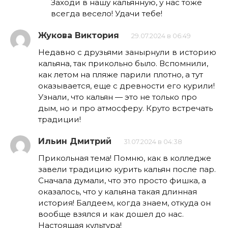
Заходи в нашу кальянную, у нас тоже
всегда весело! Удачи тебе!
Жукова Виктория
29.07.2024 в 06:49
Недавно с друзьями занырнули в историю
кальяна, так прикольно было. Вспомнили,
как летом на пляже парили плотно, а тут
оказывается, еще с древности его курили!
Узнали, что кальян — это не только про
дым, но и про атмосферу. Круто встречать
традиции!
Ильин Дмитрий
31.07.2024 в 04:38
Прикольная тема! Помню, как в колледже
завели традицию курить кальян после пар.
Сначала думали, что это просто фишка, а
оказалось, что у кальяна такая длинная
история! Балдеем, когда знаем, откуда он
вообще взялся и как дошел до нас.
Настоящая культура!