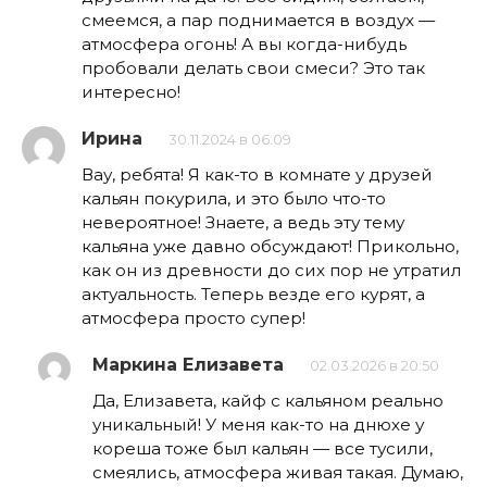
смеемся, а пар поднимается в воздух —
атмосфера огонь! А вы когда-нибудь
пробовали делать свои смеси? Это так
интересно!
Ирина
30.11.2024 в 06:09
Вау, ребята! Я как-то в комнате у друзей
кальян покурила, и это было что-то
невероятное! Знаете, а ведь эту тему
кальяна уже давно обсуждают! Прикольно,
как он из древности до сих пор не утратил
актуальность. Теперь везде его курят, а
атмосфера просто супер!
Маркина Елизавета
02.03.2026 в 20:50
Да, Елизавета, кайф с кальяном реально
уникальный! У меня как-то на днюхе у
кореша тоже был кальян — все тусили,
смеялись, атмосфера живая такая. Думаю,