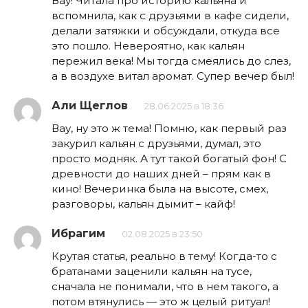
Вау! Читала про историю кальяна и
вспомнила, как с друзьями в кафе сидели,
делали затяжки и обсуждали, откуда все
это пошло. Невероятно, как кальян
пережил века! Мы тогда смеялись до слез,
а в воздухе витал аромат. Супер вечер был!
Али Щеглов
28.06.2025 в 18:36
Вау, ну это ж тема! Помню, как первый раз
закурил кальян с друзьями, думал, это
просто модняк. А тут такой богатый фон! С
древности до наших дней – прям как в
кино! Вечеринка была на высоте, смех,
разговоры, кальян дымит – кайф!
Ибрагим
02.08.2025 в 23:50
Крутая статья, реально в тему! Когда-то с
братанами заценили кальян на тусе,
сначала не понимали, что в нем такого, а
потом втянулись — это ж целый ритуал!