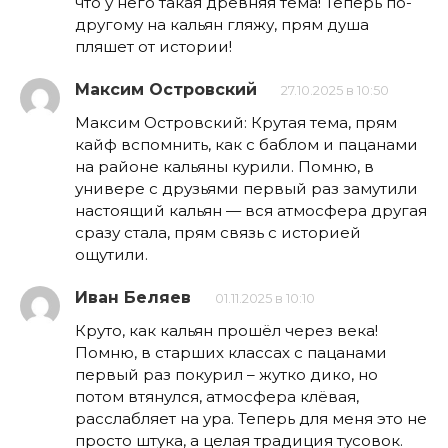
что у него такая древняя тема! Теперь по-
другому на кальян гляжу, прям душа
пляшет от истории!
Максим Островский
27.10.2025 в 10:50
Максим Островский: Крутая тема, прям
кайф вспомнить, как с баблом и пацанами
на районе кальяны курили. Помню, в
универе с друзьями первый раз замутили
настоящий кальян — вся атмосфера другая
сразу стала, прям связь с историей
ощутили.
Иван Беляев
01.11.2025 в 10:10
Круто, как кальян прошёл через века!
Помню, в старших классах с пацанами
первый раз покурил – жутко дико, но
потом втянулся, атмосфера клёвая,
расслабляет на ура. Теперь для меня это не
просто штука, а целая традиция тусовок.