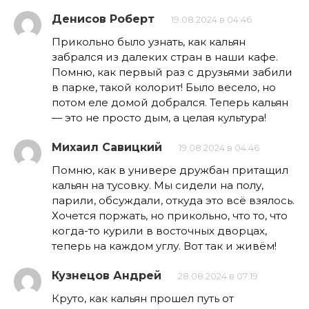
Денисов Роберт
19.08.2024 в 04:46
Прикольно было узнать, как кальян
забрался из далеких стран в наши кафе.
Помню, как первый раз с друзьями забили
в парке, такой колорит! Было весело, но
потом еле домой добрался. Теперь кальян
— это не просто дым, а целая культура!
Михаил Савицкий
19.08.2024 в 04:46
Помню, как в универе дружбан притащил
кальян на тусовку. Мы сидели на полу,
парили, обсуждали, откуда это всё взялось.
Хочется поржать, но прикольно, что то, что
когда-то курили в восточных дворцах,
теперь на каждом углу. Вот так и живём!
Кузнецов Андрей
28.08.2024 в 07:19
Круто, как кальян прошел путь от