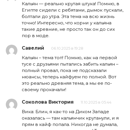
Кальян — реально крутая штука! Помню, в
Египте сидели с ребятами, дымок пускали,
болтали до утра. Эта тема на всю жизнь
точно! Интересно, что корни у кальяна
такие древние, не просто так он до сих
пор в моде.
Савелий
06.10.2025 в 19:28
Кальян – тема топ! Помню, как на первой
тусе с друзьями пытались забить кальян –
полный провал, пока не подсказали
нюансы, теперь кайфуем по полной. Вот
это реально древняя тема, а мы ее по-
своему прокачали!
Соколова Виктория
11.10.2025 в 05:44
Вика: Блин, я как-то на Диком Западе
оказалась — там кальянчик крутанули, и я
прям в кайф попала. Никогда не думала,