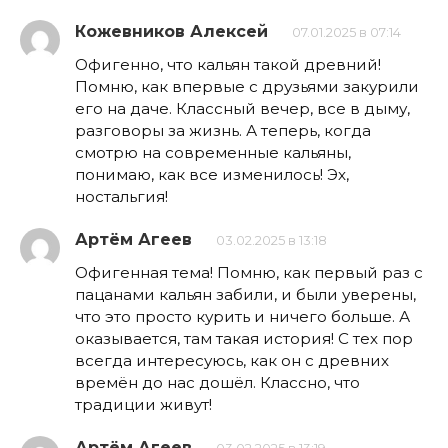
Кожевников Алексей
07.01.2025 в 07:14
Офигенно, что кальян такой древний!
Помню, как впервые с друзьями закурили
его на даче. Классный вечер, все в дыму,
разговоры за жизнь. А теперь, когда
смотрю на современные кальяны,
понимаю, как все изменилось! Эх,
ностальгия!
Артём Агеев
03.02.2025 в 13:18
Офигенная тема! Помню, как первый раз с
пацанами кальян забили, и были уверены,
что это просто курить и ничего больше. А
оказывается, там такая история! С тех пор
всегда интересуюсь, как он с древних
времён до нас дошёл. Классно, что
традиции живут!
Артём Агеев