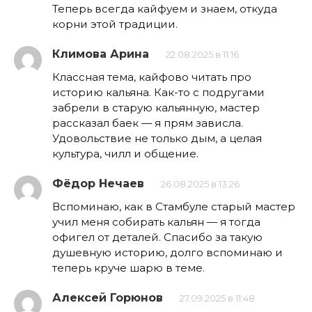
Теперь всегда кайфуем и знаем, откуда
корни этой традиции.
Климова Арина
22.08.2025 в 11:16
Классная тема, кайфово читать про
историю кальяна. Как-то с подругами
забрели в старую кальянную, мастер
рассказал баек — я прям зависла.
Удовольствие не только дым, а целая
культура, чилл и общение.
Фёдор Нечаев
26.08.2025 в 13:26
Вспоминаю, как в Стамбуле старый мастер
учил меня собирать кальян — я тогда
офигел от деталей. Спасибо за такую
душевную историю, долго вспоминаю и
теперь круче шарю в теме.
Алексей Горюнов
27.09.2025 в 11:48