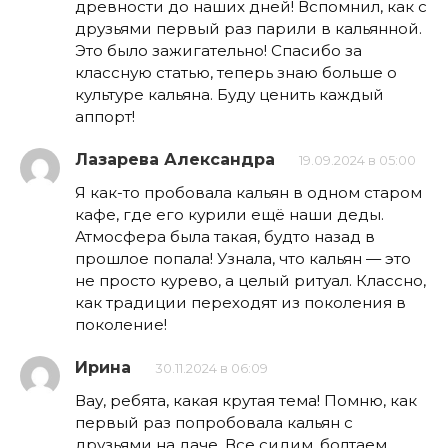
древности до наших дней! Вспомнил, как с
друзьями первый раз парили в кальянной.
Это было зажигательно! Спасибо за
классную статью, теперь знаю больше о
культуре кальяна. Буду ценить каждый
аппорт!
Лазарева Александра
19.09.2024 в 05:00
Я как-то пробовала кальян в одном старом
кафе, где его курили ещё наши деды.
Атмосфера была такая, будто назад в
прошлое попала! Узнала, что кальян — это
не просто курево, а целый ритуал. Классно,
как традиции переходят из поколения в
поколение!
Ирина
30.11.2024 в 06:09
Вау, ребята, какая крутая тема! Помню, как
первый раз попробовала кальян с
друзьями на даче. Все сидим, болтаем,